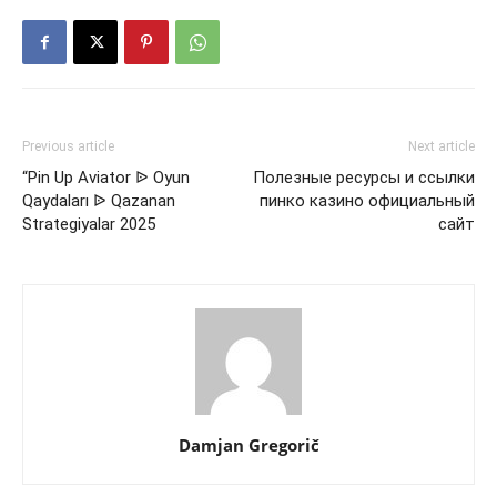
Previous article
Next article
“Pin Up Aviator ᐉ Oyun
Полезные ресурсы и ссылки
Qaydaları ᐉ Qazanan
пинко казино официальный
Strategiyalar 2025
сайт
Damjan Gregorič