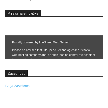
Prijava na e-novičke
Zasebnost
Tvoja Zasebnost