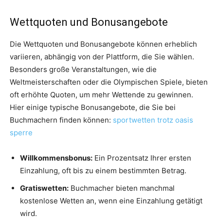
Wettquoten und Bonusangebote
Die Wettquoten und Bonusangebote können erheblich
variieren, abhängig von der Plattform, die Sie wählen.
Besonders große Veranstaltungen, wie die
Weltmeisterschaften oder die Olympischen Spiele, bieten
oft erhöhte Quoten, um mehr Wettende zu gewinnen.
Hier einige typische Bonusangebote, die Sie bei
Buchmachern finden können:
sportwetten trotz oasis
sperre
Willkommensbonus:
Ein Prozentsatz Ihrer ersten
Einzahlung, oft bis zu einem bestimmten Betrag.
Gratiswetten:
Buchmacher bieten manchmal
kostenlose Wetten an, wenn eine Einzahlung getätigt
wird.