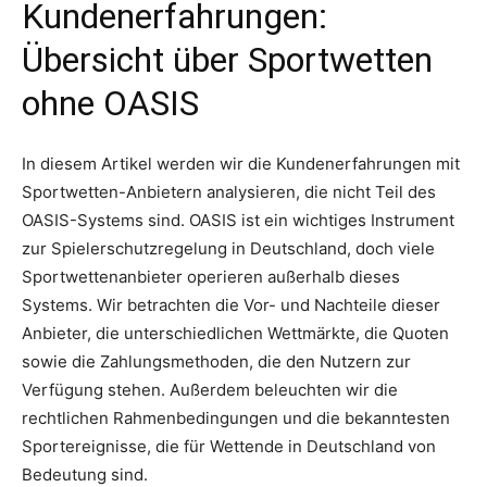
Kundenerfahrungen:
Übersicht über Sportwetten
ohne OASIS
In diesem Artikel werden wir die Kundenerfahrungen mit
Sportwetten-Anbietern analysieren, die nicht Teil des
OASIS-Systems sind. OASIS ist ein wichtiges Instrument
zur Spielerschutzregelung in Deutschland, doch viele
Sportwettenanbieter operieren außerhalb dieses
Systems. Wir betrachten die Vor- und Nachteile dieser
Anbieter, die unterschiedlichen Wettmärkte, die Quoten
sowie die Zahlungsmethoden, die den Nutzern zur
Verfügung stehen. Außerdem beleuchten wir die
rechtlichen Rahmenbedingungen und die bekanntesten
Sportereignisse, die für Wettende in Deutschland von
Bedeutung sind.