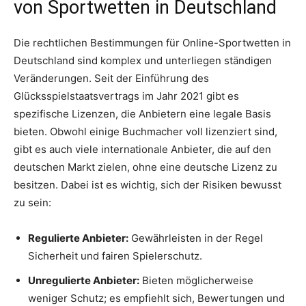
von Sportwetten in Deutschland
Die rechtlichen Bestimmungen für Online-Sportwetten in
Deutschland sind komplex und unterliegen ständigen
Veränderungen. Seit der Einführung des
Glücksspielstaatsvertrags im Jahr 2021 gibt es
spezifische Lizenzen, die Anbietern eine legale Basis
bieten. Obwohl einige Buchmacher voll lizenziert sind,
gibt es auch viele internationale Anbieter, die auf den
deutschen Markt zielen, ohne eine deutsche Lizenz zu
besitzen. Dabei ist es wichtig, sich der Risiken bewusst
zu sein:
Regulierte Anbieter:
Gewährleisten in der Regel
Sicherheit und fairen Spielerschutz.
Unregulierte Anbieter:
Bieten möglicherweise
weniger Schutz; es empfiehlt sich, Bewertungen und