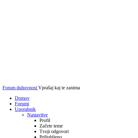
Forum duhovnost
Vprašaj kaj te zanima
Domov
Forumi
Uporabnik
Nastavitve
Profil
Začete teme
Tvoji odgovori
Priljubljeno