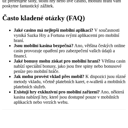
už preferujete sloty, stolní hry nebo live casino, mobilní hraní vám
poskytne fantastický zážitek.
Často kladené otázky (FAQ)
Jaké casino má nejlepší mobilní aplikaci?
V současnosti
vyniká Sazka Hry a Fortuna svými aplikacemi pro mobilní
hraní.
Jsou mobilní kasina bezpečná?
Ano, většina českých online
casin provozuje opatření pro zabezpečení vašich údajů a
financí.
Jaké bonusy mohu získat pro mobilní hraní?
Většina casin
nabízí speciální bonusy, jako jsou free spiny nebo bonusové
peníze pro mobilní hráče.
Jak mohu provést vklad přes mobil?
K dispozici jsou různé
metody vkladu, včetně platebních karet, e-walletů a mobilních
platebních služeb.
Existují hry exkluzivní pro mobilní zařízení?
Ano, některá
kasina nabízejí hry, které jsou dostupné pouze v mobilních
aplikacích nebo verzích webu.