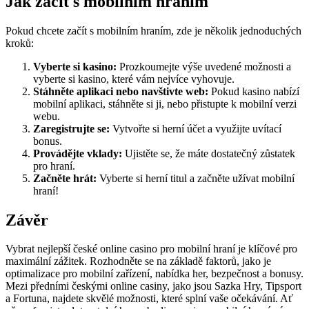
Jak začít s mobilním hraním
Pokud chcete začít s mobilním hraním, zde je několik jednoduchých
kroků:
Vyberte si kasino:
Prozkoumejte výše uvedené možnosti a
vyberte si kasino, které vám nejvíce vyhovuje.
Stáhněte aplikaci nebo navštivte web:
Pokud kasino nabízí
mobilní aplikaci, stáhněte si ji, nebo přistupte k mobilní verzi
webu.
Zaregistrujte se:
Vytvořte si herní účet a využijte uvítací
bonus.
Provádějte vklady:
Ujistěte se, že máte dostatečný zůstatek
pro hraní.
Začněte hrát:
Vyberte si herní titul a začněte užívat mobilní
hraní!
Závěr
Vybrat nejlepší české online casino pro mobilní hraní je klíčové pro
maximální zážitek. Rozhodněte se na základě faktorů, jako je
optimalizace pro mobilní zařízení, nabídka her, bezpečnost a bonusy.
Mezi předními českými online casiny, jako jsou Sazka Hry, Tipsport
a Fortuna, najdete skvělé možnosti, které splní vaše očekávání. Ať