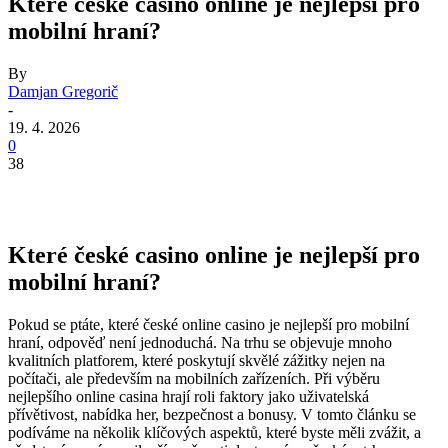
Které české casino online je nejlepší pro
mobilní hraní?
By
Damjan Gregorič
-
19. 4. 2026
0
38
Které české casino online je nejlepší pro
mobilní hraní?
Pokud se ptáte, které české online casino je nejlepší pro mobilní
hraní, odpověď není jednoduchá. Na trhu se objevuje mnoho
kvalitních platforem, které poskytují skvělé zážitky nejen na
počítači, ale především na mobilních zařízeních. Při výběru
nejlepšího online casina hrají roli faktory jako uživatelská
přívětivost, nabídka her, bezpečnost a bonusy. V tomto článku se
podíváme na několik klíčových aspektů, které byste měli zvážit, a