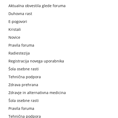
Aktualna obvestila glede foruma
Duhovna rast
E-pogovori
Kristali
Novice
Pravila foruma
Radiestezija
Registracija novega uporabnika
Šola osebne rasti
Tehnična podpora
Zdrava prehrana
Zdravje in alternativna medicina
Šola osebne rasti
Pravila foruma
Tehnična podpora