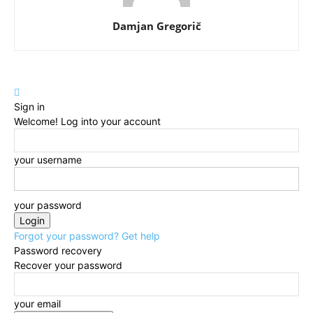
Damjan Gregorič
Sign in
Welcome! Log into your account
your username
your password
Forgot your password? Get help
Password recovery
Recover your password
your email