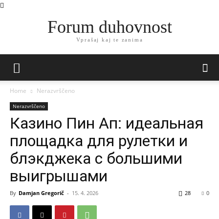
Forum duhovnost
Vprašaj kaj te zanima
Home
Nerazvrščeno
Nerazvrščeno
Казино Пин Ап: идеальная
площадка для рулетки и
блэкджека с большими
выигрышами
By
Damjan Gregorič
-
15. 4. 2026
28
0