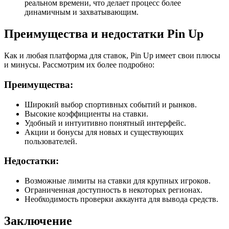
реальном времени, что делает процесс более
динамичным и захватывающим.
Преимущества и недостатки Pin Up
Как и любая платформа для ставок, Pin Up имеет свои плюсы
и минусы. Рассмотрим их более подробно:
Преимущества:
Широкий выбор спортивных событий и рынков.
Высокие коэффициенты на ставки.
Удобный и интуитивно понятный интерфейс.
Акции и бонусы для новых и существующих
пользователей.
Недостатки:
Возможные лимиты на ставки для крупных игроков.
Ограниченная доступность в некоторых регионах.
Необходимость проверки аккаунта для вывода средств.
Заключение