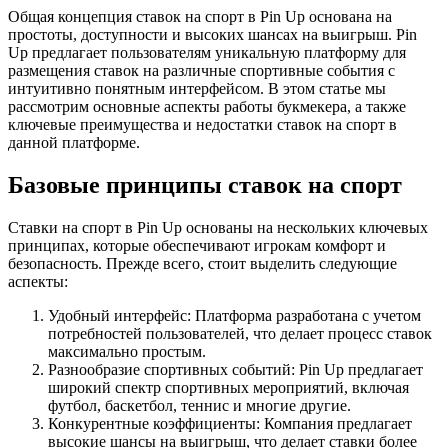
Общая концепция ставок на спорт в Pin Up основана на
простоты, доступности и высоких шансах на выигрыш. Pin
Up предлагает пользователям уникальную платформу для
размещения ставок на различные спортивные события с
интуитивно понятным интерфейсом. В этом статье мы
рассмотрим основные аспекты работы букмекера, а также
ключевые преимущества и недостатки ставок на спорт в
данной платформе.
Базовые принципы ставок на спорт
Ставки на спорт в Pin Up основаны на нескольких ключевых
принципах, которые обеспечивают игрокам комфорт и
безопасность. Прежде всего, стоит выделить следующие
аспекты:
Удобный интерфейс: Платформа разработана с учетом
потребностей пользователей, что делает процесс ставок
максимально простым.
Разнообразие спортивных событий: Pin Up предлагает
широкий спектр спортивных мероприятий, включая
футбол, баскетбол, теннис и многие другие.
Конкурентные коэффициенты: Компания предлагает
высокие шансы на выигрыш, что делает ставки более