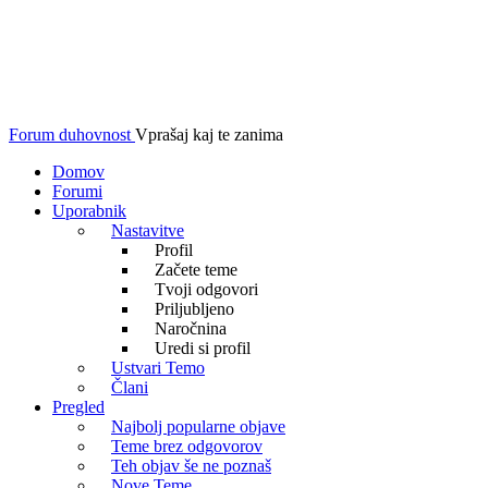
Forum duhovnost
Vprašaj kaj te zanima
Domov
Forumi
Uporabnik
Nastavitve
Profil
Začete teme
Tvoji odgovori
Priljubljeno
Naročnina
Uredi si profil
Ustvari Temo
Člani
Pregled
Najbolj popularne objave
Teme brez odgovorov
Teh objav še ne poznaš
Nove Teme