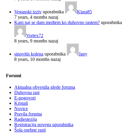
Veganski izziv
uporabnika
Klara85
7 years, 4 months nazaj
Kam naj se dam medtem ko duhovno rastem?
uporabnika
Vortex72
8 years, 9 months nazaj
sinovitis kolena
uporabnika
Jany
8 years, 10 months nazaj
Forumi
Aktualna obvestila glede foruma
Duhovna rast
E-pogovori
Kristali
Novice
Pravila foruma
Radiestezija
Registracija novega uporabnika
Šola osebne rasti