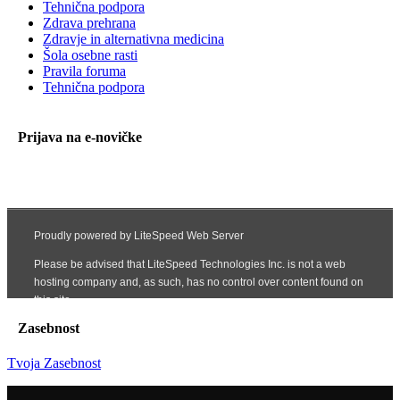
Tehnična podpora
Zdrava prehrana
Zdravje in alternativna medicina
Šola osebne rasti
Pravila foruma
Tehnična podpora
Prijava na e-novičke
Zasebnost
Tvoja Zasebnost