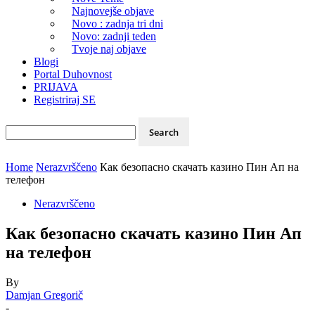
Najnovejše objave
Novo : zadnja tri dni
Novo: zadnji teden
Tvoje naj objave
Blogi
Portal Duhovnost
PRIJAVA
Registriraj SE
Home
Nerazvrščeno
Как безопасно скачать казино Пин Ап на
телефон
Nerazvrščeno
Как безопасно скачать казино Пин Ап
на телефон
By
Damjan Gregorič
-