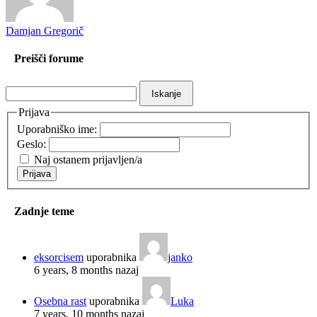
Damjan Gregorič
Preišči forume
Išči:
Prijava
Uporabniško ime:
Geslo:
Naj ostanem prijavljen/a
Prijava
Zadnje teme
eksorcisem
uporabnika
janko
6 years, 8 months nazaj
Osebna rast
uporabnika
Luka
7 years, 10 months nazaj