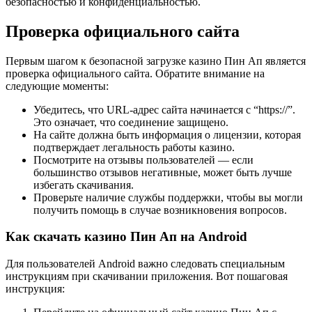
безопасностью и конфиденциальностью.
Проверка официального сайта
Первым шагом к безопасной загрузке казино Пин Ап является
проверка официального сайта. Обратите внимание на
следующие моменты:
Убедитесь, что URL-адрес сайта начинается с “https://”.
Это означает, что соединение защищено.
На сайте должна быть информация о лицензии, которая
подтверждает легальность работы казино.
Посмотрите на отзывы пользователей — если
большинство отзывов негативные, может быть лучше
избегать скачивания.
Проверьте наличие службы поддержки, чтобы вы могли
получить помощь в случае возникновения вопросов.
Как скачать казино Пин Ап на Android
Для пользователей Android важно следовать специальным
инструкциям при скачивании приложения. Вот пошаговая
инструкция: