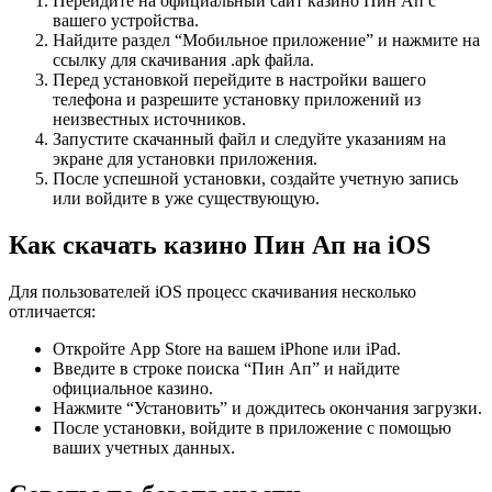
Перейдите на официальный сайт казино Пин Ап с
вашего устройства.
Найдите раздел “Мобильное приложение” и нажмите на
ссылку для скачивания .apk файла.
Перед установкой перейдите в настройки вашего
телефона и разрешите установку приложений из
неизвестных источников.
Запустите скачанный файл и следуйте указаниям на
экране для установки приложения.
После успешной установки, создайте учетную запись
или войдите в уже существующую.
Как скачать казино Пин Ап на iOS
Для пользователей iOS процесс скачивания несколько
отличается:
Откройте App Store на вашем iPhone или iPad.
Введите в строке поиска “Пин Ап” и найдите
официальное казино.
Нажмите “Установить” и дождитесь окончания загрузки.
После установки, войдите в приложение с помощью
ваших учетных данных.