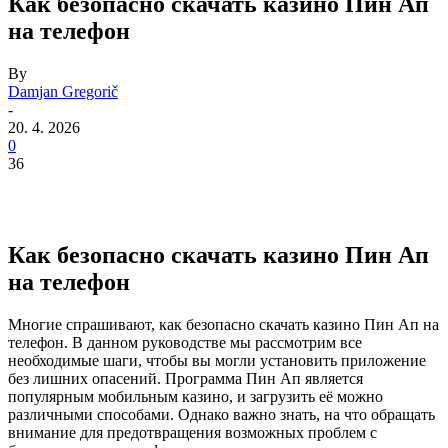
Как безопасно скачать казино Пин Ап
на телефон
By
Damjan Gregorič
-
20. 4. 2026
0
36
Как безопасно скачать казино Пин Ап
на телефон
Многие спрашивают, как безопасно скачать казино Пин Ап на
телефон. В данном руководстве мы рассмотрим все
необходимые шаги, чтобы вы могли установить приложение
без лишних опасений. Программа Пин Ап является
популярным мобильным казино, и загрузить её можно
различными способами. Однако важно знать, на что обращать
внимание для предотвращения возможных проблем с