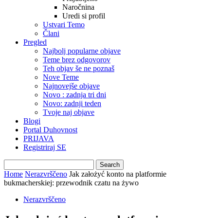
Naročnina
Uredi si profil
Ustvari Temo
Člani
Pregled
Najbolj popularne objave
Teme brez odgovorov
Teh objav še ne poznaš
Nove Teme
Najnovejše objave
Novo : zadnja tri dni
Novo: zadnji teden
Tvoje naj objave
Blogi
Portal Duhovnost
PRIJAVA
Registriraj SE
Home
Nerazvrščeno
Jak założyć konto na platformie
bukmacherskiej: przewodnik czatu na żywo
Nerazvrščeno