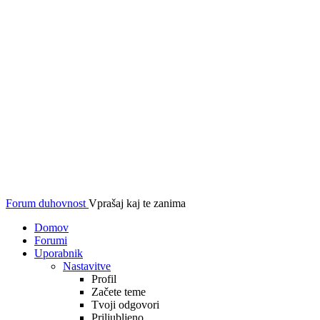
Forum duhovnost
Vprašaj kaj te zanima
Domov
Forumi
Uporabnik
Nastavitve
Profil
Začete teme
Tvoji odgovori
Priljubljeno