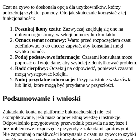
Czat na żywo to doskonała opcja dla użytkowników, którzy
potrzebują szybkiej pomocy. Oto jak skutecznie korzystać z tej
funkcjonalności:
Poszukaj ikony czatu:
Zazwyczaj znajdują się one na
dolnym rogu strony, w sekcji pomocy lub kontaktu.
Oznacz temat rozmowy:
Warto przed rozpoczęciem czatu
zdefiniować, o co chcesz zapytać, aby konsultant mógł
szybko pomóc.
Podaj podstawowe informacje:
Czasami konsultant może
poprosić o Twoje dane, aby szybciej zidentyfikować problem.
Bądź cierpliwy:
Oczekuj na odpowiedź, ponieważ czasami
mogą występować kolejki.
Notuj przydatne informacje:
Przypisz istotne wskazówki
lub linki, które mogą być przydatne w przyszłości.
Podsumowanie i wnioski
Zakładanie konta na platformie bukmacherskiej nie jest
skomplikowane, jeśli masz odpowiednią wiedzę i instrukcje.
Odpowiednio przygotowany przewodnik pozwala na szybsze i
bezproblemowe rozpoczęcie przygody z zakładami sportowymi.
Nie zapominaj o możliwości korzystania z czatu na żywo; to szybki
sposób na rozwiązanie swoich problemów i uzyskanie pomocy od