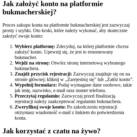
Jak założyć konto na platformie
bukmacherskiej?
Proces zakupu konta na platformie bukmacherskiej jest zazwyczaj
prosty i szybki. Oto kroki, które należy wykonać, aby skutecznie
założyć swoje konto:
Wybierz platformę:
Zdecyduj, na której platformie chcesz
założyć konto. Upewnij się, że jest to renomowany
bukmacher.
Wejdź na stronę:
Otwórz stronę internetową wybranego
bukmachera.
Znajdź przycisk rejestracji:
Zazwyczaj znajduje się on na
stronie głównej; kliknij w „Zarejestruj się” lub „Załóż konto”.
Wypełnij formularz:
Podaj wymagane dane osobowe, takie
jak imię, nazwisko, e-mail oraz numer telefonu.
Przeczytaj regulamin:
Zazwyczaj przed finalizacją
rejestracji należy zaakceptować regulamin bukmachera.
Zweryfikuj swoje konto:
Po zakończeniu rejestracji
otrzymasz wiadomość e-mail z linkiem do potwierdzenia
konta.
Jak korzystać z czatu na żywo?