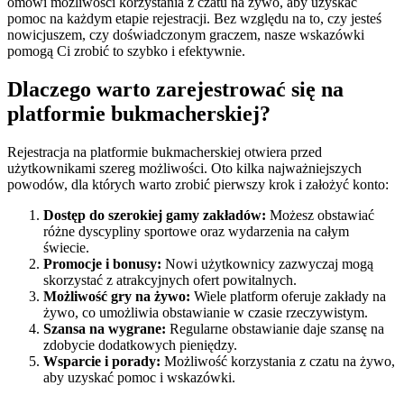
omówi możliwości korzystania z czatu na żywo, aby uzyskać
pomoc na każdym etapie rejestracji. Bez względu na to, czy jesteś
nowicjuszem, czy doświadczonym graczem, nasze wskazówki
pomogą Ci zrobić to szybko i efektywnie.
Dlaczego warto zarejestrować się na
platformie bukmacherskiej?
Rejestracja na platformie bukmacherskiej otwiera przed
użytkownikami szereg możliwości. Oto kilka najważniejszych
powodów, dla których warto zrobić pierwszy krok i założyć konto:
Dostęp do szerokiej gamy zakładów:
Możesz obstawiać
różne dyscypliny sportowe oraz wydarzenia na całym
świecie.
Promocje i bonusy:
Nowi użytkownicy zazwyczaj mogą
skorzystać z atrakcyjnych ofert powitalnych.
Możliwość gry na żywo:
Wiele platform oferuje zakłady na
żywo, co umożliwia obstawianie w czasie rzeczywistym.
Szansa na wygrane:
Regularne obstawianie daje szansę na
zdobycie dodatkowych pieniędzy.
Wsparcie i porady:
Możliwość korzystania z czatu na żywo,
aby uzyskać pomoc i wskazówki.