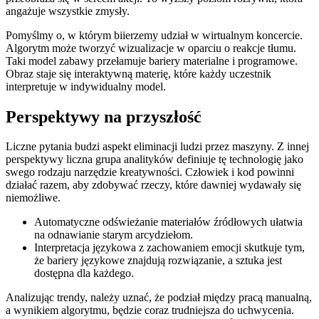
angażuje wszystkie zmysły.
Pomyślmy o, w którym biierzemy udział w wirtualnym koncercie.
Algorytm może tworzyć wizualizacje w oparciu o reakcje tłumu.
Taki model zabawy przełamuje bariery materialne i programowe.
Obraz staje się interaktywną materię, które każdy uczestnik
interpretuje w indywidualny model.
Perspektywy na przyszłość
Liczne pytania budzi aspekt eliminacji ludzi przez maszyny. Z innej
perspektywy liczna grupa analityków definiuje tę technologię jako
swego rodzaju narzędzie kreatywności. Człowiek i kod powinni
działać razem, aby zdobywać rzeczy, które dawniej wydawały się
niemożliwe.
Automatyczne odświeżanie materiałów źródłowych ułatwia
na odnawianie starym arcydziełom.
Interpretacja językowa z zachowaniem emocji skutkuje tym,
że bariery językowe znajdują rozwiązanie, a sztuka jest
dostępna dla każdego.
Analizując trendy, należy uznać, że podział między pracą manualną,
a wynikiem algorytmu, będzie coraz trudniejsza do uchwycenia.