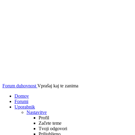
Forum duhovnost
Vprašaj kaj te zanima
Domov
Forumi
Uporabnik
Nastavitve
Profil
Začete teme
Tvoji odgovori
Priljubljeno