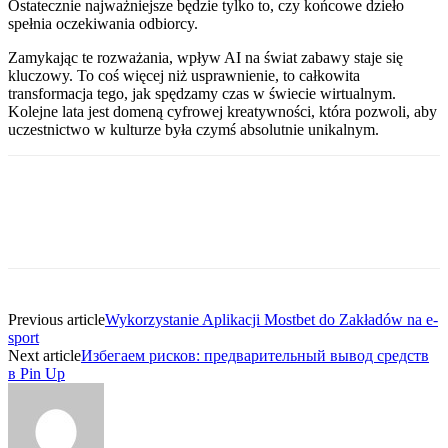
Ostatecznie najważniejsze będzie tylko to, czy końcowe dzieło
spełnia oczekiwania odbiorcy.
Zamykając te rozważania, wpływ AI na świat zabawy staje się
kluczowy. To coś więcej niż usprawnienie, to całkowita
transformacja tego, jak spędzamy czas w świecie wirtualnym.
Kolejne lata jest domeną cyfrowej kreatywności, która pozwoli, aby
uczestnictwo w kulturze była czymś absolutnie unikalnym.
Previous article
Wykorzystanie Aplikacji Mostbet do Zakładów na e-
sport
Next article
Избегаем рисков: предварительный вывод средств
в Pin Up