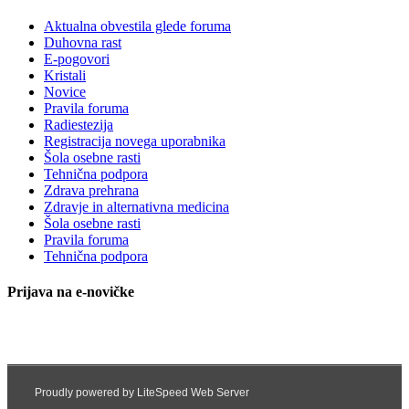
Aktualna obvestila glede foruma
Duhovna rast
E-pogovori
Kristali
Novice
Pravila foruma
Radiestezija
Registracija novega uporabnika
Šola osebne rasti
Tehnična podpora
Zdrava prehrana
Zdravje in alternativna medicina
Šola osebne rasti
Pravila foruma
Tehnična podpora
Prijava na e-novičke