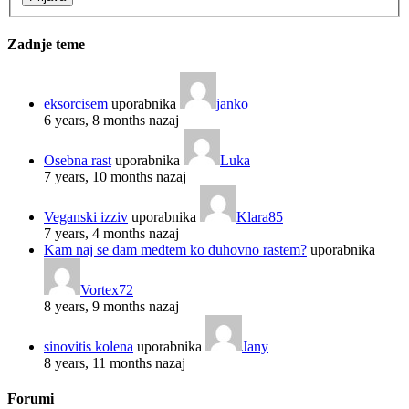
Zadnje teme
eksorcisem
uporabnika
janko
6 years, 8 months nazaj
Osebna rast
uporabnika
Luka
7 years, 10 months nazaj
Veganski izziv
uporabnika
Klara85
7 years, 4 months nazaj
Kam naj se dam medtem ko duhovno rastem?
uporabnika
Vortex72
8 years, 9 months nazaj
sinovitis kolena
uporabnika
Jany
8 years, 11 months nazaj
Forumi