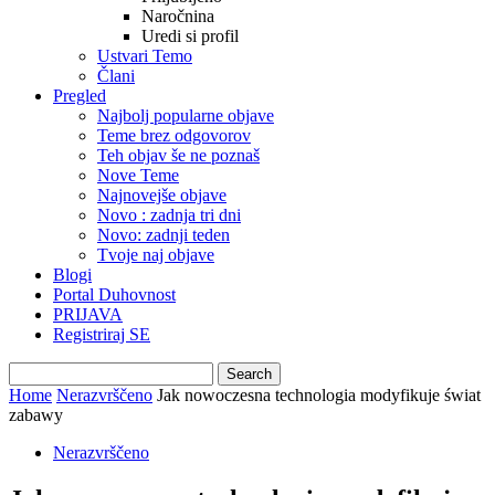
Naročnina
Uredi si profil
Ustvari Temo
Člani
Pregled
Najbolj popularne objave
Teme brez odgovorov
Teh objav še ne poznaš
Nove Teme
Najnovejše objave
Novo : zadnja tri dni
Novo: zadnji teden
Tvoje naj objave
Blogi
Portal Duhovnost
PRIJAVA
Registriraj SE
Home
Nerazvrščeno
Jak nowoczesna technologia modyfikuje świat
zabawy
Nerazvrščeno