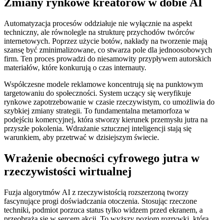
Zmiany rynkowe kreatorów w dobie AI
Automatyzacja procesów oddziałuje nie wyłącznie na aspekt
techniczny, ale równolegle na strukturę przychodów twórców
internetowych. Poprzez użycie botów, nakłady na tworzenie mają
szansę być zminimalizowane, co stwarza pole dla jednoosobowych
firm. Ten proces prowadzi do niesamowity przypływem autorskich
materiałów, które konkurują o czas internauty.
Współczesne modele reklamowe koncentrują się na punktowym
targetowaniu do społeczności. System uczący się weryfikuje
rynkowe zapotrzebowanie w czasie rzeczywistym, co umożliwia do
szybkiej zmiany strategii. To fundamentalna metamorfoza w
podejściu komercyjnej, która stworzy kierunek przemysłu jutra na
przyszłe pokolenia. Wdrażanie sztucznej inteligencji stają się
warunkiem, aby przetrwać w dzisiejszym świecie.
Wrażenie obecności cyfrowego jutra w
rzeczywistości wirtualnej
Fuzja algorytmów AI z rzeczywistością rozszerzoną tworzy
fascynujące progi doświadczania otoczenia. Stosując rzeczone
techniki, podmiot porzuca status tylko widzem przed ekranem, a
przeobraża się w sercem akcji. To wyższy poziom rozrywki, która