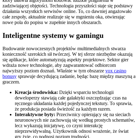
który ułatwia algorytmom kodować ludzkie pragnienia w
zadziwiającej objętości. Technologia przyszłości staje się podstawy
działania wszystkich serwisów online. To, co dawniej angażowało
całe zespoły, aktualnie realizuje się w mgnieniu oka, otwierając
nowe pola do popisu w zupełnie innych obszarach.
Inteligentne systemy w gamingu
Budowanie nowoczesnych projektów multimedialnych stwarza
konieczność szerokich sił twórczej. W tej sferze niezbędne okazują
się aplikacje, które automatyzują aspekty projektowe. Sektor gier
wdraża nowe technologie, aby zagwarantować odbiorcom
najwyższy poziom doznań. Właśnie w tym obszarze
vox casino
bonusy
sprawuje decydującą zadanie, będąc bazę między maszyną a
graczem.
Kreacja środowiska:
Dzięki wsparciu technologii
deweloperzy stawiają całe galaktyki oszczędzając czas na
ręcznego układania każdej pojedynczej tekstury. To sprawia,
że produkcja posiada świeżość za każdym razem.
Interaktywne byty:
Przeciwnicy opierający się na sieciach
neuronowych nie zachowują się według prostych schematów,
lecz wykazują inicjatywę, co czyni interakcję
nieprzewidywalną. Użytkownik odnosi wrażenie, że świat
gry żyje, co podnosi poziom trudności.