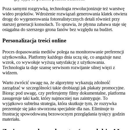
Poza samymi rozgrywką, technologia rewolucjonizuje też warstwę
wideo projektów. Wdrożenie rozwiązań generowania klatek otwiera
drogę do wygenerowania fotorealistycznych detali również przy
starszej generacji konsolach. To sprawia, że płynna zabawa staje się
osiągalna do szerszego grona fanów bez względu na budżet.
Personalizacja treści online
Proces dopasowania mediów polega na monitorowanie preferencji
użytkownika. Platformy każdego dnia uczą się, co angażuje nasz
wzrok, co wywołuje wyższą satysfakcję z użytkowania.
Technologia ta daje szansę serwisom rozwijanie silnej więzi z
widzem.
Warto zwrócić uwagę na, że algorytmy wykazują zdolność
zarządzać w szczególności takie drobiazgi jak plakaty promocyjne.
Biorąc pod uwagę, czy preferujemy filmy dokumentalne, platforma
zasugeruje taki kadr, który najmocniej nas zaintryguje. To
wyjątkowo subtelna strategia, która skutkuje tym, że rozrywka
prezentuje się jako stworzona specjalnie dla nas. Eliminuje to
frustrację spowodowaną bezowocnym przeglądania tysięcy godzin
materiału.