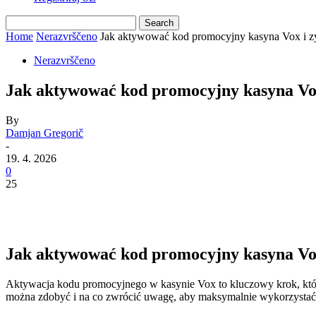
Home
Nerazvrščeno
Jak aktywować kod promocyjny kasyna Vox i z
Nerazvrščeno
Jak aktywować kod promocyjny kasyna Vox
By
Damjan Gregorič
-
19. 4. 2026
0
25
Jak aktywować kod promocyjny kasyna Vox
Aktywacja kodu promocyjnego w kasynie Vox to kluczowy krok, któr
można zdobyć i na co zwrócić uwagę, aby maksymalnie wykorzystać 