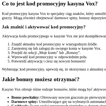
Co to jest kod promocyjny kasyna Vox?
Kod promocyjny kasyna Vox to specjalny ciąg znaków, który umożli
graczy. Mogą również obejmować darmowe spiny, bonusy depozytowe 
Jak znaleźć i aktywować kod promocyjny?
Aktywacja kodu promocyjnego w kasynie Vox nie jest skomplikowany
Znajdź aktualny kod promocyjny w wiarygodnym źródle.
Zarejestruj się lub zaloguj do swojego konta w kasynie Vox.
Przejdź do sekcji „Moje konto” lub „Bonusy”.
Wprowadź kod promocyjny w odpowiednim polu.
Potwierdź aktywację i ciesz się nowym bonusem!
Wybierając kod promocyjny, upewnij się, że skorzystasz z aktualnej o
Jakie bonusy możesz otrzymać?
Kasyno Vox oferuje różne rodzaje bonusów, które mogą być aktywo
Bonus powitalny:
Oferowany nowym graczom po pierwszym 
Darmowe spiny:
Umożliwiające grę na wybranych automatach
Cashback:
Zwrot części przegranych pieniędzy w danym okre