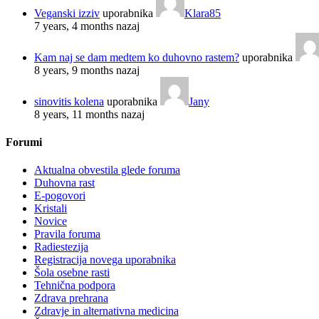
Veganski izziv
uporabnika
Klara85
7 years, 4 months nazaj
Kam naj se dam medtem ko duhovno rastem?
uporabnika
8 years, 9 months nazaj
sinovitis kolena
uporabnika
Jany
8 years, 11 months nazaj
Forumi
Aktualna obvestila glede foruma
Duhovna rast
E-pogovori
Kristali
Novice
Pravila foruma
Radiestezija
Registracija novega uporabnika
Šola osebne rasti
Tehnična podpora
Zdrava prehrana
Zdravje in alternativna medicina