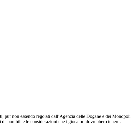
 siti, pur non essendo regolati dall’Agenzia delle Dogane e dei Monopoli
 disponibili e le considerazioni che i giocatori dovrebbero tenere a