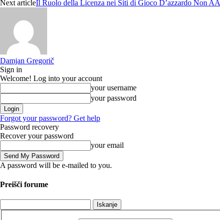
Next article
Il Ruolo della Licenza nei Siti di Gioco D’azzardo Non 
Damjan Gregorič
Sign in
Welcome! Log into your account
your username
your password
Forgot your password? Get help
Password recovery
Recover your password
your email
A password will be e-mailed to you.
Preišči forume