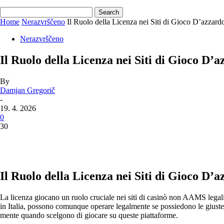
Home
Nerazvrščeno
Il Ruolo della Licenza nei Siti di Gioco D’azz
Nerazvrščeno
Il Ruolo della Licenza nei Siti di Gioco D
By
Damjan Gregorič
-
19. 4. 2026
0
30
Il Ruolo della Licenza nei Siti di Gioco D
La licenza giocano un ruolo cruciale nei siti di casinò non AAMS legali,
in Italia, possono comunque operare legalmente se possiedono le giuste li
mente quando scelgono di giocare su queste piattaforme.