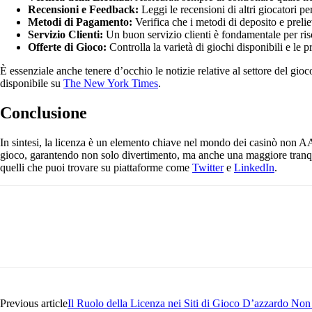
Recensioni e Feedback:
Leggi le recensioni di altri giocatori pe
Metodi di Pagamento:
Verifica che i metodi di deposito e prelie
Servizio Clienti:
Un buon servizio clienti è fondamentale per ri
Offerte di Gioco:
Controlla la varietà di giochi disponibili e le 
È essenziale anche tenere d’occhio le notizie relative al settore del gio
disponibile su
The New York Times
.
Conclusione
In sintesi, la licenza è un elemento chiave nel mondo dei casinò non AAM
gioco, garantendo non solo divertimento, ma anche una maggiore tranqui
quelli che puoi trovare su piattaforme come
Twitter
e
LinkedIn
.
Previous article
Il Ruolo della Licenza nei Siti di Gioco D’azzardo N