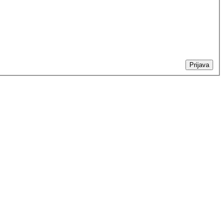
Prijava