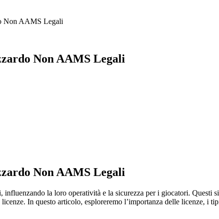
ardo Non AAMS Legali
’azzardo Non AAMS Legali
’azzardo Non AAMS Legali
 influenzando la loro operatività e la sicurezza per i giocatori. Questi
cenze. In questo articolo, esploreremo l’importanza delle licenze, i tipi