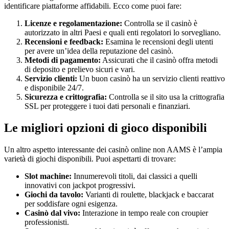
identificare piattaforme affidabili. Ecco come puoi fare:
Licenze e regolamentazione:
Controlla se il casinò è
autorizzato in altri Paesi e quali enti regolatori lo sorvegliano.
Recensioni e feedback:
Esamina le recensioni degli utenti
per avere un’idea della reputazione del casinò.
Metodi di pagamento:
Assicurati che il casinò offra metodi
di deposito e prelievo sicuri e vari.
Servizio clienti:
Un buon casinò ha un servizio clienti reattivo
e disponibile 24/7.
Sicurezza e crittografia:
Controlla se il sito usa la crittografia
SSL per proteggere i tuoi dati personali e finanziari.
Le migliori opzioni di gioco disponibili
Un altro aspetto interessante dei casinò online non AAMS è l’ampia
varietà di giochi disponibili. Puoi aspettarti di trovare:
Slot machine:
Innumerevoli titoli, dai classici a quelli
innovativi con jackpot progressivi.
Giochi da tavolo:
Varianti di roulette, blackjack e baccarat
per soddisfare ogni esigenza.
Casinò dal vivo:
Interazione in tempo reale con croupier
professionisti.