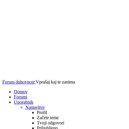
Forum duhovnost
Vprašaj kaj te zanima
Domov
Forumi
Uporabnik
Nastavitve
Profil
Začete teme
Tvoji odgovori
Priljubljeno