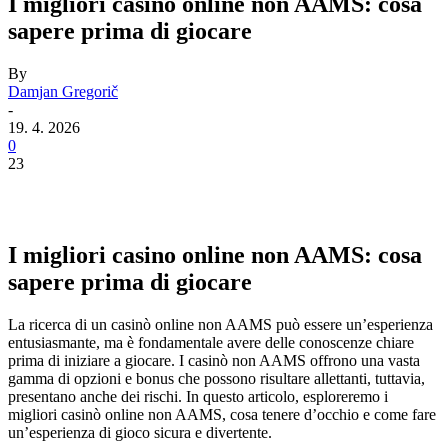
I migliori casino online non AAMS: cosa
sapere prima di giocare
By
Damjan Gregorič
-
19. 4. 2026
0
23
I migliori casino online non AAMS: cosa
sapere prima di giocare
La ricerca di un casinò online non AAMS può essere un’esperienza
entusiasmante, ma è fondamentale avere delle conoscenze chiare
prima di iniziare a giocare. I casinò non AAMS offrono una vasta
gamma di opzioni e bonus che possono risultare allettanti, tuttavia,
presentano anche dei rischi. In questo articolo, esploreremo i
migliori casinò online non AAMS, cosa tenere d’occhio e come fare
un’esperienza di gioco sicura e divertente.