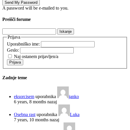
A password will be e-mailed to you.
Preišči forume
Išči:
Prijava
Uporabniško ime:
Geslo:
Naj ostanem prijavljen/a
Prijava
Zadnje teme
eksorcisem
uporabnika
janko
6 years, 8 months nazaj
Osebna rast
uporabnika
Luka
7 years, 10 months nazaj