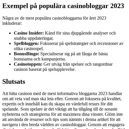
Exempel på populära casinobloggar 2023
Några av de mest populära casinobloggarna för året 2023
inkluderar:
Casino Insider:
Känd för sina djupgående analyser och
snabba uppdateringar.
Spelbloggen:
Fokuserar på spelstrategier och recensioner av
olika casinospel.
BonusBingo:
Specialiserar sig på att fånga de bästa
bonusarna och kampanjerna.
Casinotoppen:
Ger utväg från spelare och rangordnar
casinon baserat på spelupplevelse.
Slutsats
Att hitta casinon med de mest informativa bloggarna 2023 handlar
om att veta vad man ska leta efter. Genom att fokusera på kvalitet,
expertis och innehåll kan du skapa en värdefull resurs för ditt
spelande. Som spelare är det viktigt att ha tillgång till de senaste
nyheterna och strategierna för att maximera dina vinster. Glöm inte
att använda de resurser och tips som nämnts i denna artikel för att
navigera i den breda världen av casinobloggar. Genom att engagera