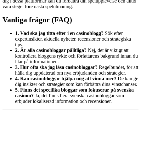
dig i dessa plattformar kan du förbättra din spelupplevelse och alltid
vara steget före nästa spelutmaning.
Vanliga frågor (FAQ)
1. Vad ska jag titta efter i en casinoblogg?
Sök efter
expertinsikter, aktuella nyheter, recensioner och strategiska
tips.
2. Är alla casinobloggar pålitliga?
Nej, det är viktigt att
kontrollera bloggens rykte och författarens bakgrund innan du
litar på informationen.
3. Hur ofta ska jag läsa casinobloggar?
Regelbundet, för att
hålla dig uppdaterad om nya erbjudanden och strategier.
4. Kan casinobloggar hjälpa mig att vinna mer?
De kan ge
dig insikter och strategier som kan förbättra dina vinstchanser.
5. Finns det specifika bloggar som fokuserar på svenska
casinon?
Ja, det finns flera svenska casinobloggar som
erbjuder lokaliserad information och recensioner.