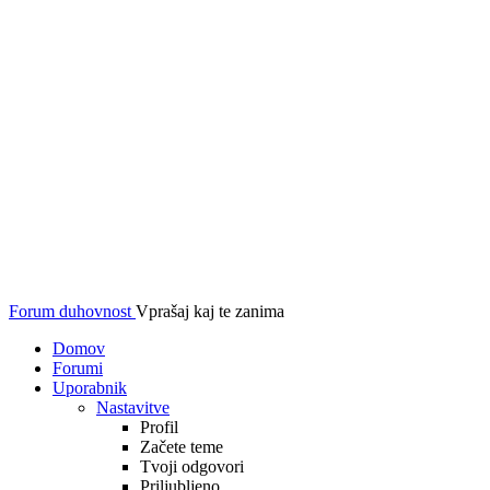
Forum duhovnost
Vprašaj kaj te zanima
Domov
Forumi
Uporabnik
Nastavitve
Profil
Začete teme
Tvoji odgovori
Priljubljeno