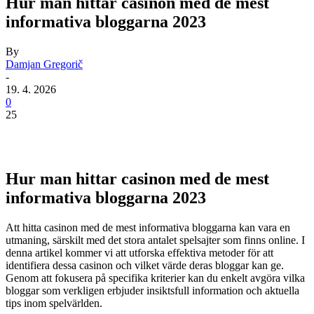
Hur man hittar casinon med de mest
informativa bloggarna 2023
By
Damjan Gregorič
-
19. 4. 2026
0
25
Hur man hittar casinon med de mest
informativa bloggarna 2023
Att hitta casinon med de mest informativa bloggarna kan vara en
utmaning, särskilt med det stora antalet spelsajter som finns online. I
denna artikel kommer vi att utforska effektiva metoder för att
identifiera dessa casinon och vilket värde deras bloggar kan ge.
Genom att fokusera på specifika kriterier kan du enkelt avgöra vilka
bloggar som verkligen erbjuder insiktsfull information och aktuella
tips inom spelvärlden.