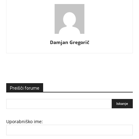
Damjan Gregorič
Preišči forume
Uporabniško ime: