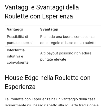
Vantaggi e Svantaggi della
Roulette con Esperienza
Vantaggi
Svantaggi
Possibilità di
Richiede una buona conoscenza
puntate speciali
delle regole di base della roulette
Interfaccia
Alti payout possono richiedere
intuitiva e
puntate elevate
coinvolgente
House Edge nella Roulette con
Esperienza
La Roulette con Esperienza ha un vantaggio della casa
leggermente più basso rispetto alla roulette tradizionale,