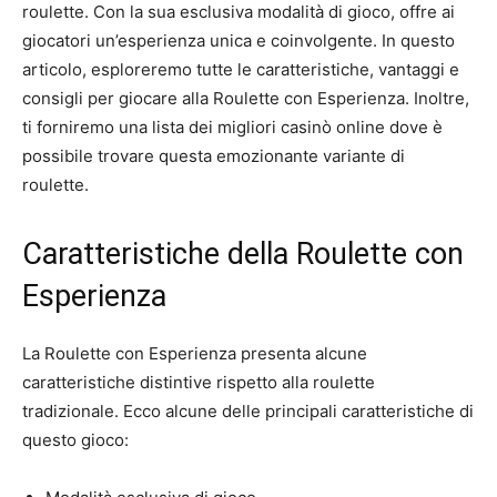
roulette. Con la sua esclusiva modalità di gioco, offre ai
giocatori un’esperienza unica e coinvolgente. In questo
articolo, esploreremo tutte le caratteristiche, vantaggi e
consigli per
giocare alla Roulette con Esperienza. Inoltre,
ti forniremo una lista dei migliori casinò online dove è
possibile trovare questa emozionante variante di
roulette.
Caratteristiche della Roulette con
Esperienza
La Roulette con Esperienza presenta alcune
caratteristiche distintive rispetto alla roulette
tradizionale. Ecco alcune delle principali caratteristiche di
questo gioco: