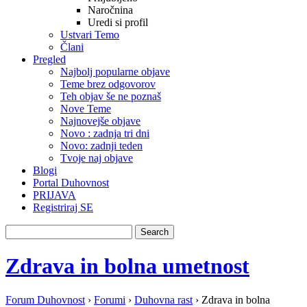
Naročnina
Uredi si profil
Ustvari Temo
Člani
Pregled
Najbolj popularne objave
Teme brez odgovorov
Teh objav še ne poznaš
Nove Teme
Najnovejše objave
Novo : zadnja tri dni
Novo: zadnji teden
Tvoje naj objave
Blogi
Portal Duhovnost
PRIJAVA
Registriraj SE
Zdrava in bolna umetnost
Forum Duhovnost
›
Forumi
›
Duhovna rast
›
Zdrava in bolna