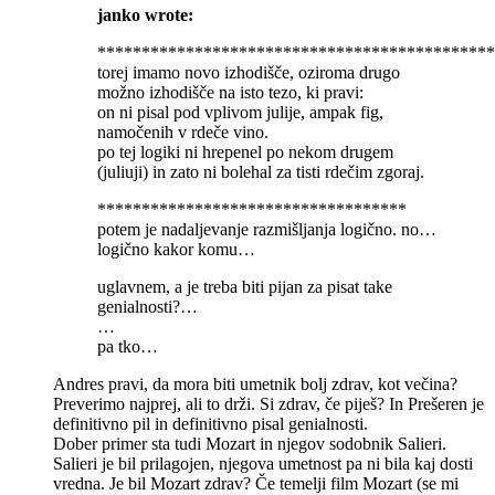
janko wrote:
*********************************************
torej imamo novo izhodišče, oziroma drugo
možno izhodišče na isto tezo, ki pravi:
on ni pisal pod vplivom julije, ampak fig,
namočenih v rdeče vino.
po tej logiki ni hrepenel po nekom drugem
(juliuji) in zato ni bolehal za tisti rdečim zgoraj.
***********************************
potem je nadaljevanje razmišljanja logično. no…
logično kakor komu…
uglavnem, a je treba biti pijan za pisat take
genialnosti?…
…
pa tko…
Andres pravi, da mora biti umetnik bolj zdrav, kot večina?
Preverimo najprej, ali to drži. Si zdrav, če piješ? In Prešeren je
definitivno pil in definitivno pisal genialnosti.
Dober primer sta tudi Mozart in njegov sodobnik Salieri.
Salieri je bil prilagojen, njegova umetnost pa ni bila kaj dosti
vredna. Je bil Mozart zdrav? Če temelji film Mozart (se mi