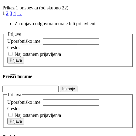
Prikaz 1 prispevka (od skupno 22)
1
2
3
4
→
Za objavo odgovora morate biti prijavljeni.
Prijava
Uporabniško ime:
Geslo:
Naj ostanem prijavljen/a
Prijava
Preišči forume
Išči:
Prijava
Uporabniško ime:
Geslo:
Naj ostanem prijavljen/a
Prijava