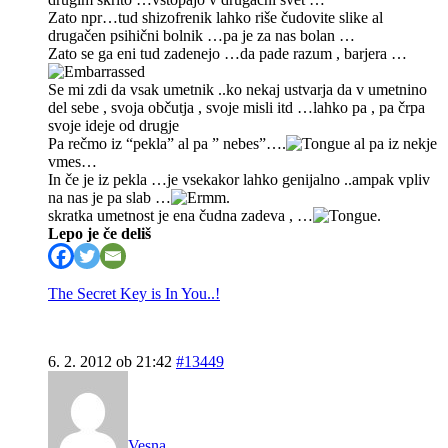
Zato npr…tud shizofrenik lahko riše čudovite slike al
drugačen psihični bolnik …pa je za nas bolan …
Zato se ga eni tud zadenejo …da pade razum , barjera …
Se mi zdi da vsak umetnik ..ko nekaj ustvarja da v umetnino
del sebe , svoja občutja , svoje misli itd …lahko pa , pa črpa
svoje ideje od drugje
Pa rečmo iz “pekla” al pa ” nebes”….
al pa iz nekje
vmes…
In če je iz pekla …je vsekakor lahko genijalno ..ampak vpliv
na nas je pa slab …
.
skratka umetnost je ena čudna zadeva , …
.
Lepo je če deliš
The Secret Key is In You..!
6. 2. 2012 ob 21:42
#13449
Vesna