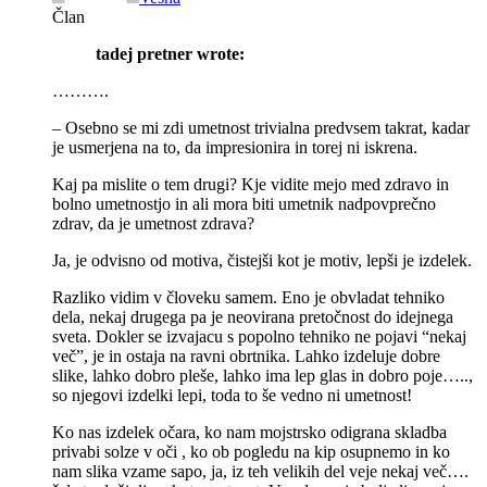
Član
tadej pretner wrote:
……….
– Osebno se mi zdi umetnost trivialna predvsem takrat, kadar
je usmerjena na to, da impresionira in torej ni iskrena.
Kaj pa mislite o tem drugi? Kje vidite mejo med zdravo in
bolno umetnostjo in ali mora biti umetnik nadpovprečno
zdrav, da je umetnost zdrava?
Ja, je odvisno od motiva, čistejši kot je motiv, lepši je izdelek.
Razliko vidim v človeku samem. Eno je obvladat tehniko
dela, nekaj drugega pa je neovirana pretočnost do idejnega
sveta. Dokler se izvajacu s popolno tehniko ne pojavi “nekaj
več”, je in ostaja na ravni obrtnika. Lahko izdeluje dobre
slike, lahko dobro pleše, lahko ima lep glas in dobro poje…..,
so njegovi izdelki lepi, toda to še vedno ni umetnost!
Ko nas izdelek očara, ko nam mojstrsko odigrana skladba
privabi solze v oči , ko ob pogledu na kip osupnemo in ko
nam slika vzame sapo, ja, iz teh velikih del veje nekaj več….