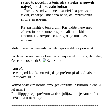
ravno to počel in iz tega izhaja nekaj njegovih
največjih del – so zato bolna?
– Osebno se mi zdi umetnost trivialna predvsem
takrat, kadar je usmerjena na to, da impresionira
in torej ni iskrena.
Kaj pa mislite o tem drugi? Kje vidite mejo med
zdravo in bolno umetnostjo in ali mora biti
umetnik nadpovprečno zdrav, da je umetnost
zdrava?
klele bi mel jest seweda čist slučajno welik za powedat…
pa da se ne matram za brez veze, najprej štih proba, da vidm,
če se bo post obdržal
namreč:
ne vem, od kod komu vtis, da je prešern pisal pod vtisom
Primicove Julije…
komot postavim kontra tezo (prekopirana iz butnskale ene 20
let nazaj)
Piiiiiiiipppp se je prešernu za tisto julijo… on je samo rabu
uržah, da u miru pije.
**********************************************