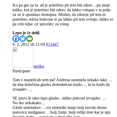
Ko pa gre za to, ali je potrebno pri tem biti zdrav…po moje
toliko, kot je potrebno biti zdrav, da lahko vstopas v ta polja
oz so ti spontano dostopna. Mislim, da zdravje pri tem ni
potrebno, telesa bolecine te pa lahko pri tem ovirajo, lahko so
pa celo kljuc oz sprozilec za vstop.
Lepo je če deliš
6. 2. 2012 ob 21:04
#13447
strelka
Participant
Tam v marjeticah sem pač Andresa razumela nekako tako …
da ima določena glasba destruktivno kodo…, in to kodo da
izvajalec …
SE pravi še tako lepo glasbo ..lahko pokvari izvajalec …
No tko nekakako…
Glede umetnikov …vsi umetniki imajo bolj razvito desno
polovico možganov …bolj čutijo ,bolj vidijo tisto kar je npr.
drugim skrito …vstopajo v drugačni svet …