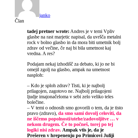
janko
Član
tadej pretner wrote:
Andres je v temi Vpliv
glasbe na rast marjetic napisal, da uvršča metalni
rock v bolno glasbo in da mora biti umetnik bolj
zdrav od večine, če naj bi bila umetnost kaj
vredna. A res?
Podajam nekaj izhodišč za debato, ki jo ne bi
omejil zgolj na glasbo, ampak na umetnost
nasploh:
– Kdo je sploh zdrav? Tisti, ki je najbolj
prilagojen, zagotovo ne. Najbolj prilagojeni
ljudje imajonačeloma v sebi zelo veliko teles
bolečine.
– V temi o odnosih smo govorili o tem, da je tisto
pravo (zdravo),
da smo sami dovolj celoviti, da
ne iščemo popolnosti/utehe/zadovoljitve … v
nekom drugem. Če to počneš, torej po tej
logiki nisi zdrav.
Ampak vtis je, da je
Prešeren v hrepenenju po Primicovi Juliji