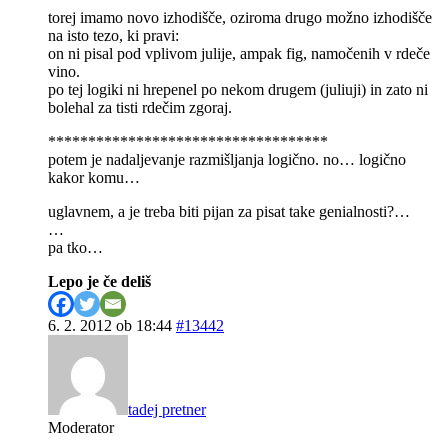
torej imamo novo izhodišče, oziroma drugo možno izhodišče
na isto tezo, ki pravi:
on ni pisal pod vplivom julije, ampak fig, namočenih v rdeče
vino.
po tej logiki ni hrepenel po nekom drugem (juliuji) in zato ni
bolehal za tisti rdečim zgoraj.
***********************************
potem je nadaljevanje razmišljanja logično. no… logično
kakor komu…
uglavnem, a je treba biti pijan za pisat take genialnosti?…
…
pa tko…
Lepo je če deliš
6. 2. 2012 ob 18:44
#13442
tadej pretner
Moderator