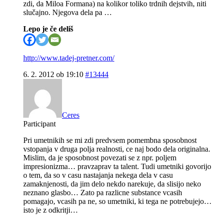
zdi, da Miloa Formana) na kolikor toliko trdnih dejstvih, niti
slučajno. Njegova dela pa …
Lepo je če deliš
http://www.tadej-pretner.com/
6. 2. 2012 ob 19:10
#13444
Ceres
Participant
Pri umetnikih se mi zdi predvsem pomembna sposobnost
vstopanja v druga polja realnosti, ce naj bodo dela originalna.
Mislim, da je sposobnost povezati se z npr. poljem
impresionizma… pravzaprav ta talent. Tudi umetniki govorijo
o tem, da so v casu nastajanja nekega dela v casu
zamaknjenosti, da jim delo nekdo narekuje, da slisijo neko
neznano glasbo… Zato pa razlicne substance vcasih
pomagajo, vcasih pa ne, so umetniki, ki tega ne potrebujejo…
isto je z odkritji…