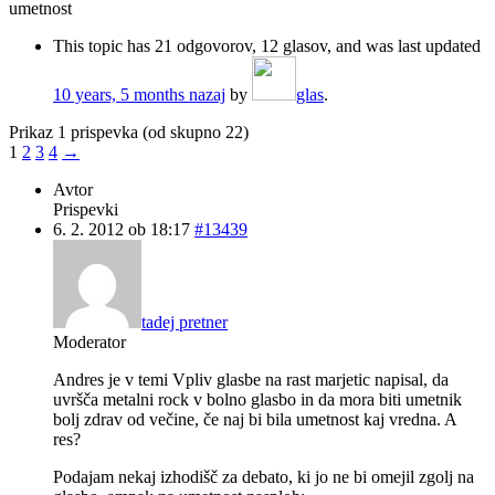
umetnost
This topic has 21 odgovorov, 12 glasov, and was last updated
10 years, 5 months nazaj
by
glas
.
Prikaz 1 prispevka (od skupno 22)
1
2
3
4
→
Avtor
Prispevki
6. 2. 2012 ob 18:17
#13439
tadej pretner
Moderator
Andres je v temi Vpliv glasbe na rast marjetic napisal, da
uvršča metalni rock v bolno glasbo in da mora biti umetnik
bolj zdrav od večine, če naj bi bila umetnost kaj vredna. A
res?
Podajam nekaj izhodišč za debato, ki jo ne bi omejil zgolj na