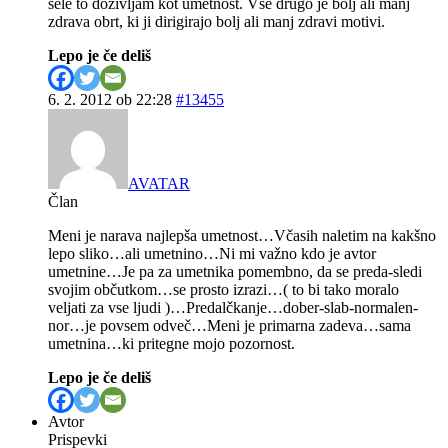
šele to doživljam kot umetnost. Vse drugo je bolj ali manj
zdrava obrt, ki ji dirigirajo bolj ali manj zdravi motivi.
Lepo je če deliš
6. 2. 2012 ob 22:28
#13455
AVATAR
Član
Meni je narava najlepša umetnost…Včasih naletim na kakšno
lepo sliko…ali umetnino…Ni mi važno kdo je avtor
umetnine…Je pa za umetnika pomembno, da se preda-sledi
svojim občutkom…se prosto izrazi…( to bi tako moralo
veljati za vse ljudi )…Predalčkanje…dober-slab-normalen-
nor…je povsem odveč…Meni je primarna zadeva…sama
umetnina…ki pritegne mojo pozornost.
Lepo je če deliš
Avtor
Prispevki