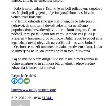
glasbo, ampak na umetnost nasploh:
– Kdo je sploh zdrav? Tisti, ki je najbolj prilagojen, zagotovo
ne. Najbolj prilagojeni ljudje imajonačeloma v sebi zelo
veliko teles bolečine.
– V temi o odnosih smo govorili o tem, da je tisto pravo
(zdravo), da smo sami dovolj celoviti, da ne iščemo
popolnosti/utehe/zadovoljitve … v nekom drugem. Če to
počneš, torej po tej logiki nisi zdrav. Ampak vtis je, da je
Prešeren v hrepenenju po Primicovi Juliji ravno to počel in iz
tega izhaja nekaj njegovih največjih del – so zato bolna?
– Osebno se mi zdi umetnost trivialna predvsem takrat, kadar
je usmerjena na to, da impresionira in torej ni iskrena.
Kaj pa mislite o tem drugi? Kje vidite mejo med zdravo in
bolno umetnostjo in ali mora biti umetnik nadpovprečno
zdrav, da je umetnost zdrava?
Lepo je če deliš
http://www.tadej-pretner.com/
6. 2. 2012 ob 18:34
#13441