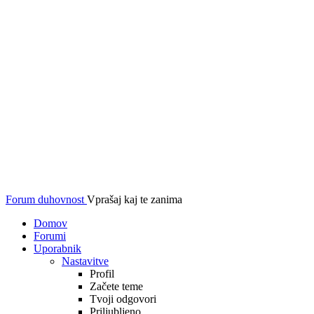
Forum duhovnost
Vprašaj kaj te zanima
Domov
Forumi
Uporabnik
Nastavitve
Profil
Začete teme
Tvoji odgovori
Priljubljeno