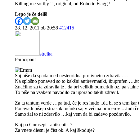
Killing me softljy ” , original, od Roberte Flagg !
Lepo je če deliš
28. 12. 2011 ob 20:58
#12415
strelka
Participant
Saj piše da spada med nesteroidna protivnetna zdravila….
Na splošno ponavad so to kakšni antirevmatiki, ibuprufen ….it
Značilno za ta zdravila je , da pri velikih odmerkih oz. pa stal
To piše na vsakem navodilo za uporabo takih zdravil.
Za ta tantum verde …pa tud, če je res hudo ..da bi se s tem kar 
Ponavadi pišejo strrasnki učinki saj v večina primerov …tudi če
Samo žal to ni zdravilo …kaj vem da bi zadevo pozdravilo.
Kaj pa Curasept ..antiseptik.?
Za vnete dlesni je čist ok. A kaj škoduje?