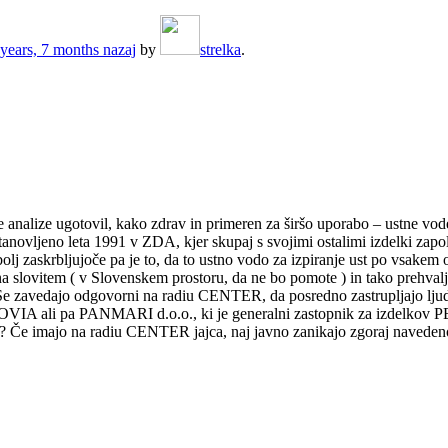
years, 7 months nazaj
by
strelka
.
nalize ugotovil, kako zdrav in primeren za širšo uporabo – ustne vode, p
anovljeno leta 1991 v ZDA, kjer skupaj s svojimi ostalimi izdelki zapol
bolj zaskrbljujoče pa je to, da to ustno vodo za izpiranje ust po vsake
lo na slovitem ( v Slovenskem prostoru, da ne bo pomote ) in tako preh
Se zavedajo odgovorni na radiu CENTER, da posredno zastrupljajo ljudi 
PENOVIA ali pa PANMARI d.o.o., ki je generalni zastopnik za izdelko
mar ? Če imajo na radiu CENTER jajca, naj javno zanikajo zgoraj naveden