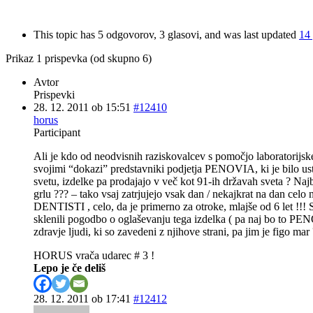
This topic has 5 odgovorov, 3 glasovi, and was last updated
14 
Prikaz 1 prispevka (od skupno 6)
Avtor
Prispevki
28. 12. 2011 ob 15:51
#12410
horus
Participant
Ali je kdo od neodvisnih raziskovalcev s pomočjo laboratorijske a
svojimi “dokazi” predstavniki podjetja PENOVIA, ki je bilo ust
svetu, izdelke pa prodajajo v več kot 91-ih državah sveta ? Naj
grlu ??? – tako vsaj zatrjujejo vsak dan / nekajkrat na dan ce
DENTISTI , celo, da je primerno za otroke, mlajše od 6 let !!! 
sklenili pogodbo o oglaševanju tega izdelka ( pa naj bo to 
zdravje ljudi, ki so zavedeni z njihove strani, pa jim je figo 
HORUS vrača udarec # 3 !
Lepo je če deliš
28. 12. 2011 ob 17:41
#12412