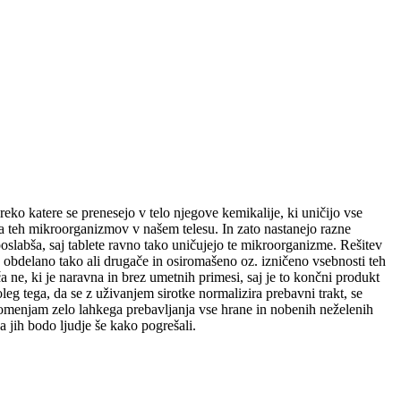
reko katere se prenesejo v telo njegove kemikalije, ki uničijo vse
a teh mikroorganizmov v našem telesu. In zato nastanejo razne
 poslabša, saj tablete ravno tako uničujejo te mikroorganizme. Rešitev
 obdelano tako ali drugače in osiromašeno oz. izničeno vsebnosti teh
ne, ki je naravna in brez umetnih primesi, saj je to končni produkt
eg tega, da se z uživanjem sirotke normalizira prebavni trakt, se
e omenjam zelo lahkega prebavljanja vse hrane in nobenih neželenih
a jih bodo ljudje še kako pogrešali.