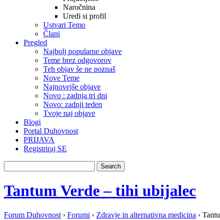
Naročnina
Uredi si profil
Ustvari Temo
Člani
Pregled
Najbolj popularne objave
Teme brez odgovorov
Teh objav še ne poznaš
Nove Teme
Najnovejše objave
Novo : zadnja tri dni
Novo: zadnji teden
Tvoje naj objave
Blogi
Portal Duhovnost
PRIJAVA
Registriraj SE
Tantum Verde – tihi ubijalec
Forum Duhovnost
›
Forumi
›
Zdravje in alternativna medicina
›
Tantu