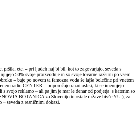
ršila, etc. – pri ljudeh naj bi bil, kot to zagovarjajo, seveda s
njujejo 50% svoje proizvodnje in so svoje tovarne razširili po vsem
m obroku – baje po novem ta famozna voda še lajša bolečine pri vnetem
valjenem radiu CENTER – priporočajo razni osbki, ki se imenujejo
s svojo reklamo – ali pa jim je mar le denar od podjetja, s katerim so
v PENOVIA BOTANICA za Slovenijo in ostale države bivše YU ), za
o – seveda z resničnimi dokazi.