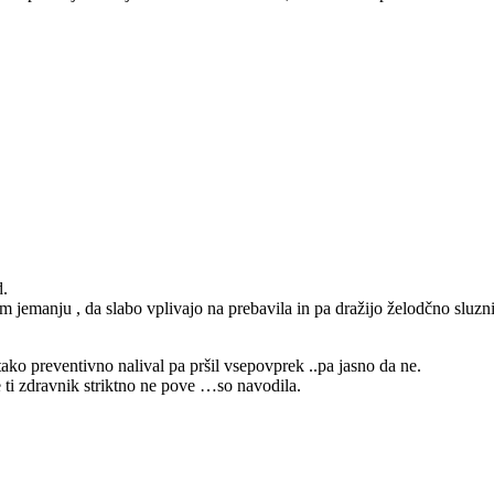
d.
nem jemanju , da slabo vplivajo na prebavila in pa dražijo želodčno sluzn
tako preventivno nalival pa pršil vsepovprek ..pa jasno da ne.
 ti zdravnik striktno ne pove …so navodila.