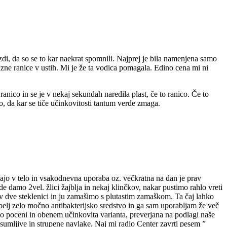
di, da so se to kar naekrat spomnili. Najprej je bila namenjena samo
razne ranice v ustih. Mi je že ta vodica pomagala. Edino cena mi ni
ranico in se je v nekaj sekundah naredila plast, če to ranico. Če to
o, da kar se tiče učinkovitosti tantum verde zmaga.
ašajo v telo in vsakodnevna uporaba oz. večkratna na dan je prav
de damo 2vel. žlici žajblja in nekaj klinčkov, nakar pustimo rahlo vreti
o v dve steklenici in ju zamašimo s plutastim zamaškom. Ta čaj lahko
jbelj zelo močno antibakterijsko sredstvo in ga sam uporabljam že več
zelo poceni in obenem učinkovita varianta, preverjana na podlagi naše
umljive in strupene navlake. Naj mi radio Center zavrti pesem ”