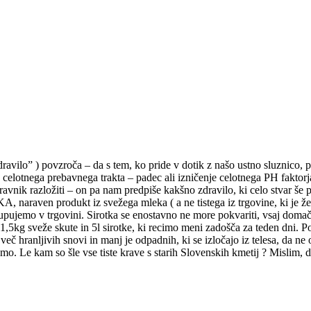
ravilo” ) povzroča – da s tem, ko pride v dotik z našo ustno sluznico, p
elotnega prebavnega trakta – padec ali izničenje celotnega PH faktorj
zdravnik razložiti – on pa nam predpiše kakšno zdravilo, ki celo stvar še
, naraven produkt iz svežega mleka ( a ne tistega iz trgovine, ki je že
pujemo v trgovini. Sirotka se enostavno ne more pokvariti, vsaj domača 
,5kg sveže skute in 5l sirotke, ki recimo meni zadošča za teden dni. Pol
eč hranljivih snovi in manj je odpadnih, ki se izločajo iz telesa, da n
mo. Le kam so šle vse tiste krave s starih Slovenskih kmetij ? Mislim, d