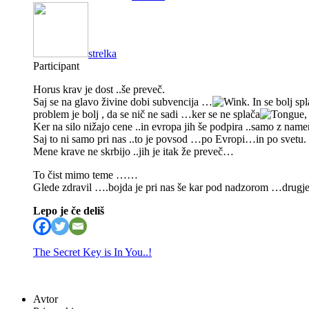
strelka
Participant
Horus krav je dost ..še preveč.
Saj se na glavo živine dobi subvencija …
. In se bolj sp
problem je bolj , da se nič ne sadi …ker se ne splača
,
Ker na silo nižajo cene ..in evropa jih še podpira ..samo z na
Saj to ni samo pri nas ..to je povsod …po Evropi…in po svetu.
Mene krave ne skrbijo ..jih je itak že preveč…
To čist mimo teme ……
Glede zdravil ….bojda je pri nas še kar pod nadzorom …drugje
Lepo je če deliš
The Secret Key is In You..!
Avtor