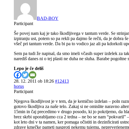
BAD-BOY
Participant
Še povej nam kaj je tako škodljivega v tantum verde. Se strinja
izpiranju ust, potem so pa rekli pa dajmo še rečti, da je dobra 
všeč pri tantum verde. Da bi pa to vodico jaz ali pa kdorkoli up
Sem pa tudi že napisal, da smo imeli včasih super izdelek za take
narediš danes ni o tej plasti ne duha ne sluha. Barabe pogoltne
Lepo je če deliš
28. 12. 2011 ob 18:26
#12413
horus
Participant
Njegova škodljivost je v tem, da je kemično izdelan – poln razn
gotovo škodljiva za naše telo. Zakaj si ne omislite naravno alte
15min in čaj precedimo v drugo posodo, ki jo pokrijemo, da hlap
brez skrbi uporabljamo cca 2 tedna – ne bo se nam “pokvaril” – 
kot leto dni v ta namen, ker pomaga očistiti in dezinficirati us
zdrave kmečke pameti nasproti nekemu tujemu, nepreverjenemu i