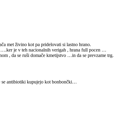
lača met živino kot pa pridelovati si lastno hrano.
 ….ker je v teh nacionalnih verigah , hrana full pocen …
menom , da se ruši domače kmetijstvo …in da se prevzame trg.
 se antibiotiki kupujejo kot bonbončki…