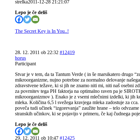
strelka2011-12-28 21:21:07
Lepo je če deliš
The Secret Key is In You..!
28. 12. 2011 ob 22:32
#12419
horus
Participant
Stvar je v tem, da ta Tantum Verde ( in še marsikatero drugo “zd
mikroorganizme, nujno potrebne za normalno delovanje našega c
zdravstvene težave, ki si jih ne znamo niti mi, niti naš osebni 
za povrnitev tega PH faktorja na optimalno raven pa je SIROTKA
mikroorganizmov ). Enako je z vsemi mlečnimi izdelki, ki jih ku
mleka. Količina 6,5 l svežega kravjega mleka zadostuje za cca. 1
poveča tudi učinek “izgorevanja” zaužite hrane – telo odvzame v
stranskih učinkov, ki se pojavijo v primeru, če kaj čudnega poje
Lepo je če deliš
29. 12. 2011 ob 10:47
#12425