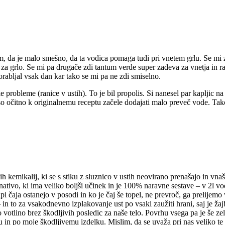
m, da je malo smešno, da ta vodica pomaga tudi pri vnetem grlu. Se mi z
še za grlo. Se mi pa drugače zdi tantum verde super zadeva za vnetja in 
orabljal vsak dan kar tako se mi pa ne zdi smiselno.
 probleme (ranice v ustih). To je bil propolis. Si nanesel par kapljic na 
 so očitno k originalnemu receptu začele dodajati malo preveč vode. Tak
ih kemikalij, ki se s stiku z sluznico v ustih neovirano prenašajo in vn
rnativo, ki ima veliko boljši učinek in je 100% naravne sestave – v 2l vo
i čaja ostanejo v posodi in ko je čaj še topel, ne prevroč, ga prelijem
in to za vsakodnevno izplakovanje ust po vsaki zaužiti hrani, saj je ža
tno votlino brez škodljivih posledic za naše telo. Povrhu vsega pa je še 
n po moje škodljivemu izdelku. Mislim, da se uvaža pri nas veliko te s