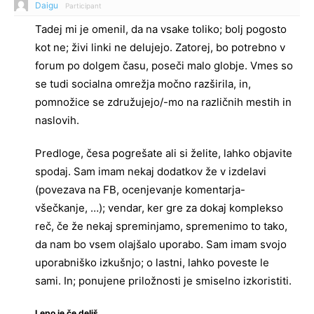
Daigu
Participant
Tadej mi je omenil, da na vsake toliko; bolj pogosto
kot ne; živi linki ne delujejo. Zatorej, bo potrebno v
forum po dolgem času, poseči malo globje. Vmes so
se tudi socialna omrežja močno razširila, in,
pomnožice se združujejo/-mo na različnih mestih in
naslovih.
Predloge, česa pogrešate ali si želite, lahko objavite
spodaj. Sam imam nekaj dodatkov že v izdelavi
(povezava na FB, ocenjevanje komentarja-
všečkanje, …); vendar, ker gre za dokaj komplekso
reč, če že nekaj spreminjamo, spremenimo to tako,
da nam bo vsem olajšalo uporabo. Sam imam svojo
uporabniško izkušnjo; o lastni, lahko poveste le
sami. In; ponujene priložnosti je smiselno izkoristiti.
Lepo je če deliš