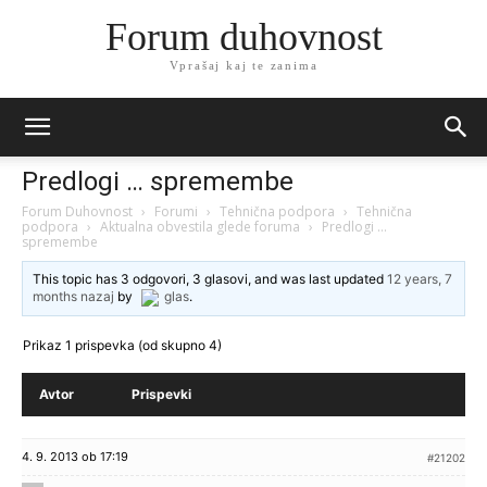
Forum duhovnost
Vprašaj kaj te zanima
Predlogi … spremembe
Forum Duhovnost
›
Forumi
›
Tehnična podpora
›
Tehnična
podpora
›
Aktualna obvestila glede foruma
›
Predlogi …
spremembe
This topic has 3 odgovori, 3 glasovi, and was last updated
12 years, 7
months nazaj
by
glas
.
Prikaz 1 prispevka (od skupno 4)
Avtor
Prispevki
4. 9. 2013 ob 17:19
#21202