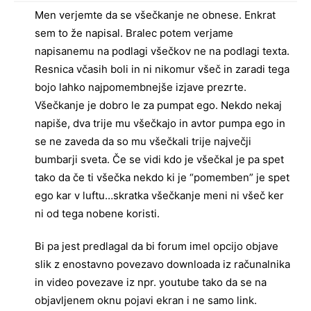
Men verjemte da se všečkanje ne obnese. Enkrat
sem to že napisal. Bralec potem verjame
napisanemu na podlagi všečkov ne na podlagi texta.
Resnica včasih boli in ni nikomur všeč in zaradi tega
bojo lahko najpomembnejše izjave prezrte.
Všečkanje je dobro le za pumpat ego. Nekdo nekaj
napiše, dva trije mu všečkajo in avtor pumpa ego in
se ne zaveda da so mu všečkali trije največji
bumbarji sveta. Če se vidi kdo je všečkal je pa spet
tako da če ti všečka nekdo ki je “pomemben” je spet
ego kar v luftu…skratka všečkanje meni ni všeč ker
ni od tega nobene koristi.
Bi pa jest predlagal da bi forum imel opcijo objave
slik z enostavno povezavo downloada iz računalnika
in video povezave iz npr. youtube tako da se na
objavljenem oknu pojavi ekran i ne samo link.