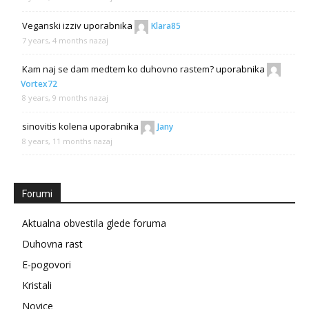
Veganski izziv
uporabnika
Klara85
7 years, 4 months nazaj
Kam naj se dam medtem ko duhovno rastem?
uporabnika
Vortex72
8 years, 9 months nazaj
sinovitis kolena
uporabnika
Jany
8 years, 11 months nazaj
Forumi
Aktualna obvestila glede foruma
Duhovna rast
E-pogovori
Kristali
Novice