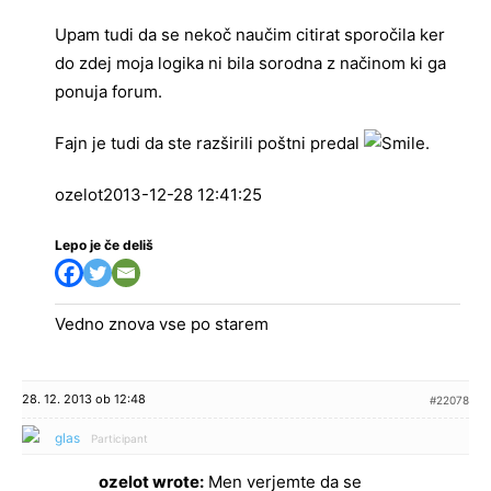
Upam tudi da se nekoč naučim citirat sporočila ker
do zdej moja logika ni bila sorodna z načinom ki ga
ponuja forum.
Fajn je tudi da ste razširili poštni predal
.
ozelot2013-12-28 12:41:25
Lepo je če deliš
Vedno znova vse po starem
28. 12. 2013 ob 12:48
#22078
glas
Participant
ozelot wrote:
Men verjemte da se