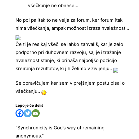
všečkanje ne obnese…
No pol pa itak to ne velja za forum, ker forum itak
nima všečkanja, ampak možnost izraza hvaležnosti..
Če ti je res kaj všeč. se lahko zahvališ, kar je zelo
podporno pri duhovnem razvoju, saj je izražanje
hvaležnost stanje, ki prinaša najboljšo pozicijo
kreiranja rezultatov, ki jih želimo v življenju..
Se opravičujem ker sem v prejšnjem postu pisal o
všečkanju..
Lepo je če deliš
“Synchronicity is God’s way of remaining
anonymous.”