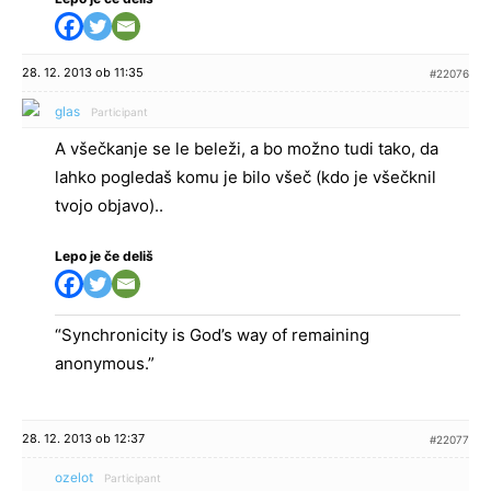
28. 12. 2013 ob 11:35
#22076
glas
Participant
A všečkanje se le beleži, a bo možno tudi tako, da
lahko pogledaš komu je bilo všeč (kdo je všečknil
tvojo objavo)..
Lepo je če deliš
“Synchronicity is God’s way of remaining
anonymous.”
28. 12. 2013 ob 12:37
#22077
ozelot
Participant