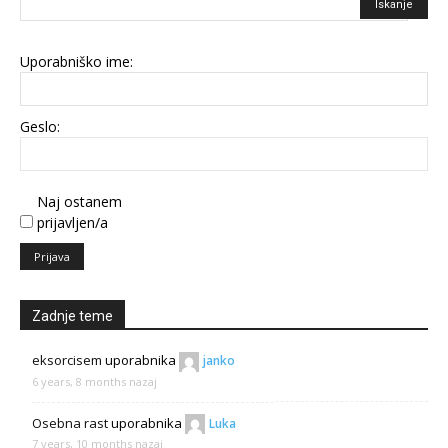
Uporabniško ime:
Geslo:
Naj ostanem
prijavljen/a
Prijava
Zadnje teme
eksorcisem
uporabnika
janko
6 years, 8 months nazaj
Osebna rast
uporabnika
Luka
7 years, 10 months nazaj