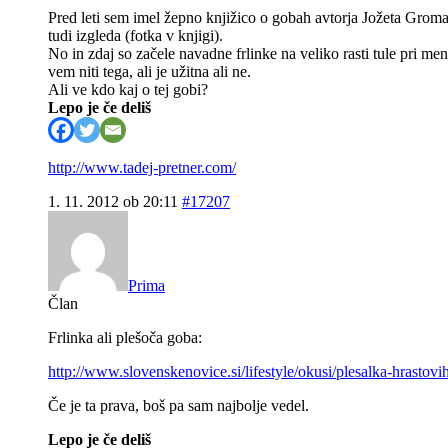
Pred leti sem imel žepno knjižico o gobah avtorja Jožeta Groma.
tudi izgleda (fotka v knjigi).
No in zdaj so začele navadne frlinke na veliko rasti tule pri me
vem niti tega, ali je užitna ali ne.
Ali ve kdo kaj o tej gobi?
Lepo je če deliš
http://www.tadej-pretner.com/
1. 11. 2012 ob 20:11
#17207
Prima
Član
Frlinka ali plešoča goba:
http://www.slovenskenovice.si/lifestyle/okusi/plesalka-hrastov
Če je ta prava, boš pa sam najbolje vedel.
Lepo je če deliš