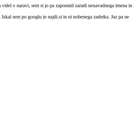
m videl v naravi, sem si jo pa zapomnil zaradi nenavadnega imena in
. Iskal sem po googlu in najdi.si in ni nobenega zadetka. Jaz pa ne