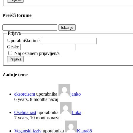
Preišči forume
Išči:
Prijava
Uporabniško ime:
Geslo:
Naj ostanem prijavljen/a
Prijava
Zadnje teme
eksorcisem
uporabnika
janko
6 years, 8 months nazaj
Osebna rast
uporabnika
Luka
7 years, 10 months nazaj
Veganski izziv
uporabnika
Klara85