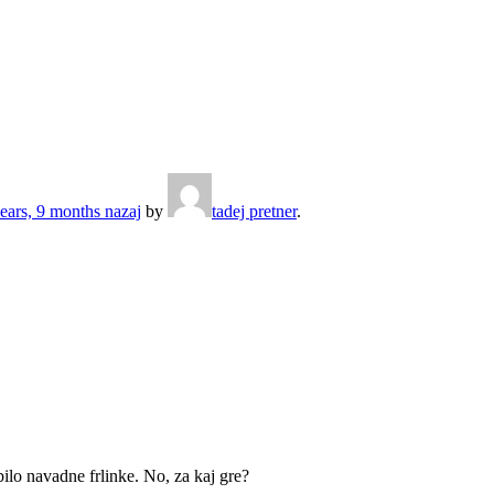
ears, 9 months nazaj
by
tadej pretner
.
bilo navadne frlinke. No, za kaj gre?