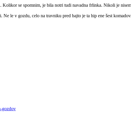
 Kolikor se spomnim, je bila notri tudi navadna frlinka. Nikoli je nise
ni. Ne le v gozdu, celo na travniku pred bajto je ta hip ene šest komadov
ih-gozdov