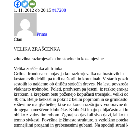
1. 11. 2012 ob 20:15
#17208
Prima
Član
VELIKA ZRAŠCENKA
zdravilna razkrojevalka hrastovine in kostanjevine
Velika zraščenka ali
frlinka
–
Grifola frondosa se pojavlja kot razkrojevalka na hrastovih in
kostanjevih deblih pa tudi na štorih in koreninah. V starih gozd
sestojih jo najdemo ob dnišču stoječih dreves. Na lesu povzroč
vlaknasto trohnobo. Poleti, predvsem pa jeseni, iz razkrojene-ga
kratkem, a krepkem betu poženejo kopučasti trosnjaki, veliki o
40 cm. Bet je belkast in pokrit z belim poprhom in se grmičasto
v številne manjše betke, ki se na koncu razširijo v vodoravne d
drugega nameščene klobučke. Klobučki imajo pahljačasto ali lo
obliko z valovitim robom. Zgoraj so rjavi ali sivo rjavi, lahko tu
temno sivkasti. Površina je žimaste strukture, z vzdolžno potek
temnejšimi progami in grebenastimi gubami. Na spodnji strani