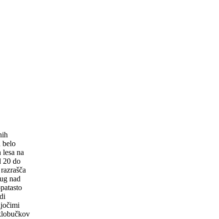
nih
a belo
 lesa na
d 20 do
 razrašča
rug nad
patasto
di
ajočimi
 klobučkov