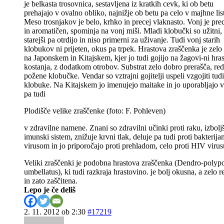
je belkasta trosovnica, sestavljena iz kratkih cevk, ki ob betu
prehajajo v ovalno obliko, najnižje ob betu pa celo v majhne list
Meso trosnjakov je belo, krhko in precej vlaknasto. Vonj je pr
in aromatičen, spominja na vonj miši. Mladi klobučki so užitni,
starejši pa otrdijo in niso primerni za uživanje. Tudi vonj starih
klobukov ni prijeten, okus pa trpek. Hrastova zraščenka je zelo
na Japonskem in Kitajskem, kjer jo tudi gojijo na žagovi-ni hras
kostanja, z dodatkom otrobov. Substrat zelo dobro prerašča, re
požene klobučke. Vendar so vztrajni gojitelji uspeli vzgojiti tudi
klobuke. Na Kitajskem jo imenujejo maitake in jo uporabljajo v
pa tudi
Plodišče velike zraščenke (foto: F. Pohleven)
v zdravilne namene. Znani so zdravilni učinki proti raku, izbolj
imunski sistem, znižuje krvni tlak, deluje pa tudi proti bakterija
virusom in jo priporočajo proti prehladom, celo proti HIV virus
Veliki zraščenki je podobna hrastova zraščenka (Dendro-polyp
umbellatus), ki tudi razkraja hrastovino. je bolj okusna, a zelo 
in zato zaščitena.
Lepo je če deliš
2. 11. 2012 ob 2:30
#17219