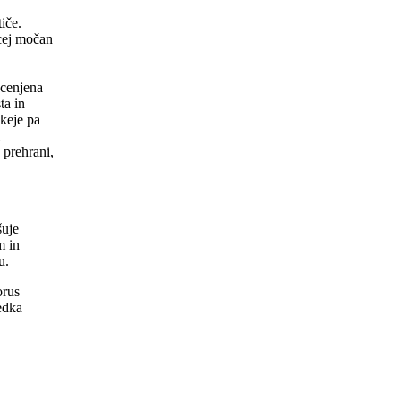
iče.
ecej močan
 cenjena
ta in
dkeje pa
 prehrani,
šuje
m in
u.
orus
redka