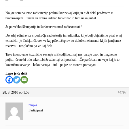
No jaz sem na temo radiestezije prebral kar nekaj knjig in tudi delal predvsem z
biotenzorjem…imam en dobro izdelan biotenzor in tudi nekaj nihal.
Je pa veliko šlamparije in šarlatanstva med radiestezisti !
Do zdaj edini avtor s področja radiestezije in radionike, ki je bolj objektivno pisal o tej
tematiki…je Tadej…človek ve kaj piše…čeprav so določeni elementi, ki jih jemljem z
rezervo…nasplošno pa ve kaj dela.
Tako imenovano kozmično sevanje ni škodljivo…saj nas varuje ozon in magnetno
polje…če ne bi bilo tako…bi že zdavnaj vsi pocrkali…Če pa čobani ne vejo kaj je to
kozmično sevanje…kako nastaja…itd…pa jaz ne morem pomagati.
Lepo je če deliš
28. 8. 2010 ob 1:53
#4797
mojka
Participant