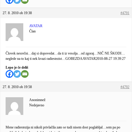
27. 8. 2010 ob 19:38
#4791
AVATAR
Član
Človek nesrečni…daj si dopovedat…da ti iz vesolja…od zgoraj…NIČ NE ŠKODI…
neglede na to kaj ti nek kvazi radiestezist…GOBEZDA
AVATAR
2010-08-27 19:39:27
Lepo je če deliš
27. 8. 2010 ob 19:58
#4792
Anonimnež
Nedejavno
Mene radiestezija ni nikoli privlačila zato se tudi nisem dost poglabljal…sem pa po