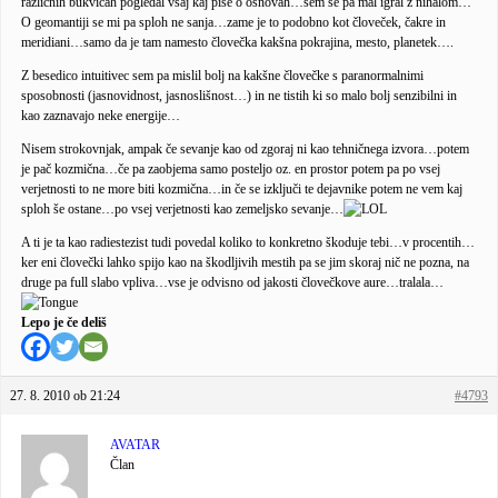
različnih bukvicah pogledal vsaj kaj piše o osnovah…sem se pa mal igral z nihalom…
O geomantiji se mi pa sploh ne sanja…zame je to podobno kot človeček, čakre in
meridiani…samo da je tam namesto človečka kakšna pokrajina, mesto, planetek….
Z besedico intuitivec sem pa mislil bolj na kakšne človečke s paranormalnimi
sposobnosti (jasnovidnost, jasnoslišnost…) in ne tistih ki so malo bolj senzibilni in
kao zaznavajo neke energije…
Nisem strokovnjak, ampak če sevanje kao od zgoraj ni kao tehničnega izvora…potem
je pač kozmična…če pa zaobjema samo posteljo oz. en prostor potem pa po vsej
verjetnosti to ne more biti kozmična…in če se izključi te dejavnike potem ne vem kaj
sploh še ostane…po vsej verjetnosti kao zemeljsko sevanje…
A ti je ta kao radiestezist tudi povedal koliko to konkretno škoduje tebi…v procentih…
ker eni človečki lahko spijo kao na škodljivih mestih pa se jim skoraj nič ne pozna, na
druge pa full slabo vpliva…vse je odvisno od jakosti človečkove aure…tralala…
Lepo je če deliš
27. 8. 2010 ob 21:24
#4793
AVATAR
Član