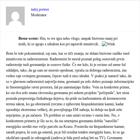
tadej pretner
Moderator
Brezo wrote:
Hm, to res igra neko vlogo, ampak bistveno manj pri
tistih, ki se igrajo z nihalom kot pri tapravih intuitivcih…
Bom še tole pokomentiral, saj sam, kar se tiče znanja, ne delam bistvene razlike med
intuitivcem in radiestezistom. Radiestezist bi moral poznati poleg osnovnih prvin
radiestezije tudi geomantijo in osnove fizike. Če me kdo, ki je recimo od mene ful
oddaljen, tako, da ga sam ne morem opedenat, vpraša za dobrega radiestezista, mu
vedno raje svetujem geomanta, čeprav tudi ti niso idealni. V praksi je namreč tako, da
so v glavnem radiestezisti največja tema, geomanti pa zelo dobro poznajo informacijske
in finoenergijske ravni prostora, žal pa zanemarjajo fiziko. Vem za konkreten primer,
ko sta dva zelo znana slovenska geomanta pri nekem projektu “počepnila”, ker nista
poznala preprostega fizikalnega dejstva, da pride na karbonatnem ali kremenovem
terenu takrat, ko ga obremeniš (recimo z njihovimi litopunkturnimi kamni, kadar
uporabijo ekstremno velike), do precejšnjega EM naboja, ki deluje na ljudi zelo
neprijetno, je pa začasen. TA problem se sam umiri recimo v enem letu. No, v
konkretnem primeru je šlo za to, da sta omenjena geomanta dobila “naročilo”
energijsko urediti eno večjo parcelo na Krasu. Postavila sta litopunkturne kamne,
zaradi pojava, ki sem ga omenil, pa je bil rezultat totalen energijski kaos, ki so ga
okoličani opazili in odreagirali (zadeva je bila pred nekaj leti na TV). Geomanta