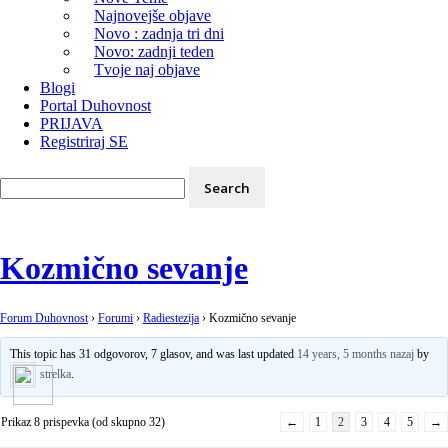
Najnovejše objave
Novo : zadnja tri dni
Novo: zadnji teden
Tvoje naj objave
Blogi
Portal Duhovnost
PRIJAVA
Registriraj SE
Kozmično sevanje
Forum Duhovnost
›
Forumi
›
Radiestezija
›
Kozmično sevanje
This topic has 31 odgovorov, 7 glasov, and was last updated
14 years, 5 months nazaj
by
strelka
.
Prikaz 8 prispevka (od skupno 32)
←
1
2
3
4
5
→