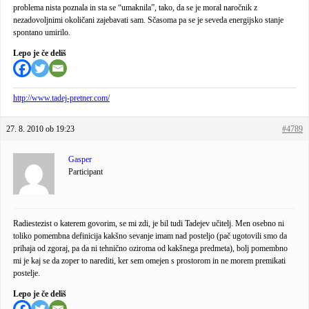
problema nista poznala in sta se “umaknila”, tako, da se je moral naročnik z
nezadovoljnimi okoličani zajebavati sam. Sčasoma pa se je seveda energijsko stanje
spontano umirilo.
Lepo je če deliš
http://www.tadej-pretner.com/
27. 8. 2010 ob 19:23
#4789
Gasper
Participant
Radiestezist o katerem govorim, se mi zdi, je bil tudi Tadejev učitelj. Men osebno ni
toliko pomembna definicija kakšno sevanje imam nad posteljo (pač ugotovili smo da
prihaja od zgoraj, pa da ni tehnično oziroma od kakšnega predmeta), bolj pomembno
mi je kaj se da zoper to narediti, ker sem omejen s prostorom in ne morem premikati
postelje.
Lepo je če deliš