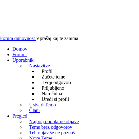
Forum duhovnost
Vprašaj kaj te zanima
Domov
Forumi
Uporabnik
Nastavitve
Profil
Začete teme
Tvoji odgovori
Priljubljeno
Naročnina
Uredi si profil
Ustvari Temo
Člani
Pregled
Najbolj popularne objave
Teme brez odgovorov
Teh objav še ne poznaš
Nove Teme