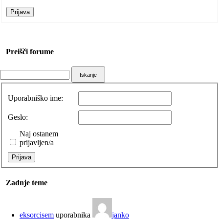
Prijava
Preišči forume
Uporabniško ime:
Geslo:
Naj ostanem
prijavljen/a
Prijava
Zadnje teme
eksorcisem
uporabnika
janko