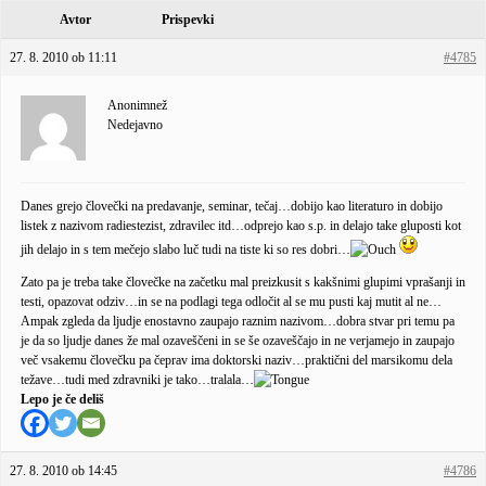
Avtor
Prispevki
27. 8. 2010 ob 11:11
#4785
Anonimnež
Nedejavno
Danes grejo človečki na predavanje, seminar, tečaj…dobijo kao literaturo in dobijo
listek z nazivom radiestezist, zdravilec itd…odprejo kao s.p. in delajo take gluposti kot
jih delajo in s tem mečejo slabo luč tudi na tiste ki so res dobri…
Zato pa je treba take človečke na začetku mal preizkusit s kakšnimi glupimi vprašanji in
testi, opazovat odziv…in se na podlagi tega odločit al se mu pusti kaj mutit al ne…
Ampak zgleda da ljudje enostavno zaupajo raznim nazivom…dobra stvar pri temu pa
je da so ljudje danes že mal ozaveščeni in se še ozaveščajo in ne verjamejo in zaupajo
več vsakemu človečku pa čeprav ima doktorski naziv…praktični del marsikomu dela
težave…tudi med zdravniki je tako…tralala…
Lepo je če deliš
27. 8. 2010 ob 14:45
#4786