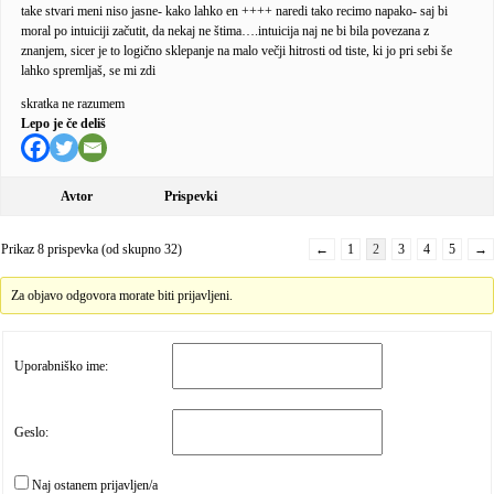
take stvari meni niso jasne- kako lahko en ++++ naredi tako recimo napako- saj bi
moral po intuiciji začutit, da nekaj ne štima….intuicija naj ne bi bila povezana z
znanjem, sicer je to logično sklepanje na malo večji hitrosti od tiste, ki jo pri sebi še
lahko spremljaš, se mi zdi
skratka ne razumem
Lepo je če deliš
Avtor
Prispevki
Prikaz 8 prispevka (od skupno 32)
←
1
2
3
4
5
→
Za objavo odgovora morate biti prijavljeni.
Uporabniško ime:
Geslo:
Naj ostanem prijavljen/a