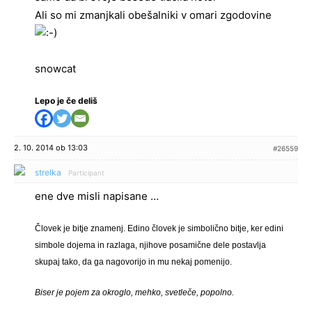
Ali so mi zmanjkali obešalniki v omari zgodovine
snowcat
Lepo je če deliš
2. 10. 2014 ob 13:03
#26559
strelka
Participant
ene dve misli napisane …
Človek je bitje znamenj. Edino človek je simbolično bitje, ker edini
simbole dojema in razlaga, njihove posamične dele postavlja
skupaj tako, da ga nagovorijo in mu nekaj pomenijo.
Biser je pojem za okroglo, mehko, svetleče, popolno.