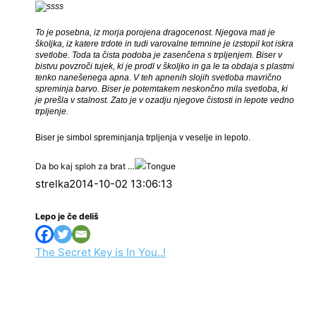
To je posebna, iz morja porojena dragocenost. Njegova mati je
školjka, iz katere trdote in tudi varovalne temnine je izstopil kot iskra
svetlobe. Toda ta čista podoba je zasenčena s trpljenjem. Biser v
bistvu povzroči tujek, ki je prodl v školjko in ga le ta obdaja s plastmi
tenko nanešenega apna. V teh apnenih slojih svetloba mavrično
spreminja barvo. Biser je potemtakem neskončno mila svetloba, ki
je prešla v stalnost. Zato je v ozadju njegove čistosti in lepote vedno
trpljenje.
Biser je simbol spreminjanja trpljenja v veselje in lepoto.
Da bo kaj sploh za brat …
strelka2014-10-02 13:06:13
Lepo je če deliš
The Secret Key is In You..!