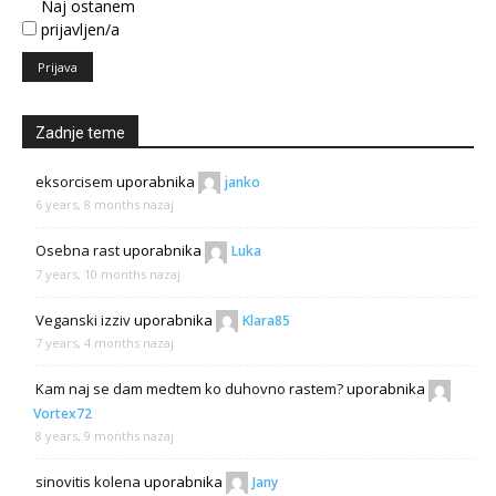
Naj ostanem
prijavljen/a
Prijava
Zadnje teme
eksorcisem
uporabnika
janko
6 years, 8 months nazaj
Osebna rast
uporabnika
Luka
7 years, 10 months nazaj
Veganski izziv
uporabnika
Klara85
7 years, 4 months nazaj
Kam naj se dam medtem ko duhovno rastem?
uporabnika
Vortex72
8 years, 9 months nazaj
sinovitis kolena
uporabnika
Jany