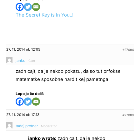
The Secret Key is In You..!
27. 11. 2014 ob 12:05
#27084
janko
Član
zadn cajt, da je nekdo pokazu, da so tut prfokse
matematke sposobne nardit kej pametnga
Lepo je če deliš
27. 11. 2014 ob 17:13
#27089
tadej pretner
Moderator
janko wrote:
zadn cajt, da je nekdo