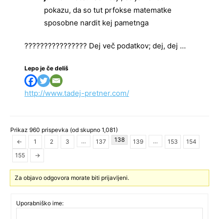
pokazu, da so tut prfokse matematke
sposobne nardit kej pametnga
???????????????? Dej več podatkov; dej, dej …
Lepo je če deliš
http://www.tadej-pretner.com/
Prikaz 960 prispevka (od skupno 1,081)
138
…
…
←
1
2
3
137
139
153
154
155
→
Za objavo odgovora morate biti prijavljeni.
Uporabniško ime: