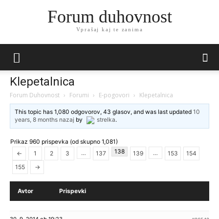
Forum duhovnost
Vprašaj kaj te zanima
Klepetalnica
Forum Duhovnost
›
Forumi
›
E-pogovori
›
Klepetalnica
This topic has 1,080 odgovorov, 43 glasov, and was last updated
10
years, 8 months nazaj
by
strelka
.
Prikaz 960 prispevka (od skupno 1,081)
138
…
…
←
1
2
3
137
139
153
154
155
→
Avtor
Prispevki
30. 9. 2014 ob 19:23