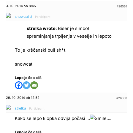
3. 10. 2014 ob 8:45
#26561
snowcat :)
Participant
strelka wrote:
Biser je simbol
spreminjanja trpljenja v veselje in lepoto
To je krščanski bull sh*t.
snowcat
Lepo je če deliš
29. 10. 2014 ob 12:52
#26800
strelka
Participant
Kako se lepo klopka odvija počasi …
….
Lepo je če deliš