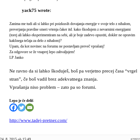
yack75 wrote:
Zanima me tudi ali si lahko pri poizkusih dovajanja energije v svoje telo z nihalom,
preverjanja pravilne smeri vrtenja čaker itd. kako škodujem z nevarnimi energijami
(torej ali lahko eksperimentiram na sebi, ali je boje zadevo opustiti, dokler ne opravim
kakšnega tečaja za delo z nihalom)?
Upam, da kot novinec na forumu ne postavljam preveč vprašanj!
Za odgovore se že vnaprej lepo zahvaljujem!
LP Janko
Ne ravno da si lahko škoduješ, boš pa verjetno precej časa “vrgel
stran”, če boš vadil brez adekvatnega znanja.
Vprašanja niso problem – zato pa so forumi.
Lepo je če deliš
http://www.tadej-pretner.com/
24. 8. 2015 ob 15:49
#29932