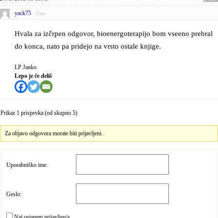
yack75
Član
Hvala za izčrpen odgovor, bioenergoterapijo bom vseeno prebral
do konca, nato pa pridejo na vrsto ostale knjige.
LP Janko
Lepo je če deliš
Prikaz 1 prispevka (od skupno 5)
Za objavo odgovora morate biti prijavljeni.
Uporabniško ime:
Geslo:
Naj ostanem prijavljen/a