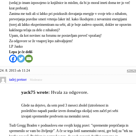
(sedaj jo imam izposojeno iz knjižnice in mislim, da bi jo moral imeti doma ter jo več
krat prebrati).
Zanima me tudi ali si lahko pri poizkusih dovajanja energije v svoje telo z nihalom,
preverjanja pravilne smeri vrtenja čaker itd. kako škodujem z nevarnimi energijami
(torej ali lahko eksperimentiram na sebi, ali je boje zadevo opustiti, dokler ne opravim
kakšnega tečaja za delo z nihalom)?
Upam, da kot novinec na forumu ne postavljam preveč vprašanj!
Za odgovore se že vnaprej lepo zahvaljujem!
LP Janko
Lepo je če deliš
24. 8. 2015 ob 11:24
#29929
tadej pretner
Moderator
yack75 wrote:
Hvala za odgovore.
Glede na dejstvo, da sem pred 3 meseci zbolel (iztrošenost in
posledično napadi panike izven domačega okolja) sem začel pri sebi
izvajati spremembe predvsem na mentalni ravni.
Tudi Gregg Braden v podnaslovu ene svojih knjig pravi: “spremenite prepričanja in
spremenilo se vam bo življenje”. A če se tega lotiš namentalni ravni, gre bolj za “tek na