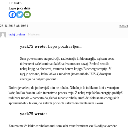
LP Janko
Lepo je če deliš
23. 8. 2015 ob 19:31
#29924
tadej pretner
Moderator
yack75 wrote:
Lepo pozdravljeni.
Sem povsem nov na področju radiestezije in bioenergije, saj sem se za
ti dve temi začel zanimati kakšna dva meseca nazaj. Prebral sem že
nekaj knjig na obe temi, trenutno berem knjigo Bioenergoterapija. V
njej je opisano, kako lahko z nihalom (imam nihalo IZIS 4)dovajam
energijo na daljavo pacientu.
Dobro je vedeti, da jo dovajaš ti in ne nihalo. Nihalo je le indikator ki ti z vrtenjem
kaže, koliko časa in kako intenzivno proces traja. Z nekaj vaje lahko energijo pošiljaš
tudi brez nihala – namesto da gledaš nihanje nihala, imaš del fokusa na energijskih
spremembah v telesu, do katerih pride ob ustreznem mentalnem ukazu.
yack75 wrote:
Zanima me če lahko z nihalom tudi sam sebi transformiram vse škodljive avrične