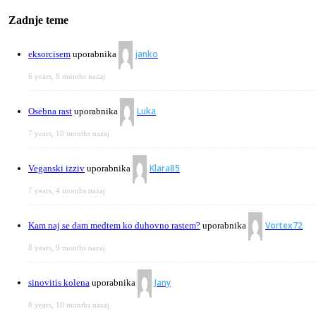
Zadnje teme
janko
eksorcisem
uporabnika
6 years, 8 months nazaj
Luka
Osebna rast
uporabnika
7 years, 10 months nazaj
Klara85
Veganski izziv
uporabnika
7 years, 4 months nazaj
Vortex72
Kam naj se dam medtem ko duhovno rastem?
uporabnika
8 years, 9 months nazaj
Jany
sinovitis kolena
uporabnika
8 years, 10 months nazaj