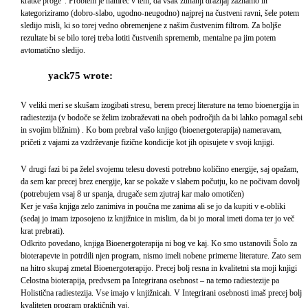
kratke proge”. Problem je namreč v tem, da vsak zunanji dražljaj zaznamo in
kategoriziramo (dobro-slabo, ugodno-neugodno) najprej na čustveni ravni, šele potem
sledijo misli, ki so torej vedno obremenjene z našim čustvenim filtrom. Za boljše
rezultate bi se bilo torej treba lotiti čustvenih sprememb, mentalne pa jim potem
avtomatično sledijo.
yack75 wrote:
V veliki meri se skušam izogibati stresu, berem precej literature na temo bioenergija in
radiestezija (v bodoče se želim izobraževati na obeh področjih da bi lahko pomagal sebi
in svojim bližnim) . Ko bom prebral vašo knjigo (bioenergoterapija) nameravam,
pričeti z vajami za vzdrževanje fizične kondicije kot jih opisujete v svoji knjigi.
V drugi fazi bi pa želel svojemu telesu dovesti potrebno količino energije, saj opažam,
da sem kar precej brez energije, kar se pokaže v slabem počutju, ko ne počivam dovolj
(potrebujem vsaj 8 ur spanja, drugače sem zjutraj kar malo omotičen)
Ker je vaša knjiga zelo zanimiva in poučna me zanima ali se jo da kupiti v e-obliki
(sedaj jo imam izposojeno iz knjižnice in mislim, da bi jo moral imeti doma ter jo več
krat prebrati).
Odkrito povedano, knjiga Bioenergoterapija ni bog ve kaj. Ko smo ustanovili Šolo za
bioterapevte in potrdili njen program, nismo imeli nobene primerne literature. Zato sem
na hitro skupaj zmetal Bioenergoterapijo. Precej bolj resna in kvalitetni sta moji knjigi
Celostna bioterapija, predvsem pa Integrirana osebnost – na temo radiestezije pa
Holistična radiestezija. Vse imajo v knjižnicah. V Integrirani osebnosti imaš precej bolj
kvaliteten program praktičnih vaj.