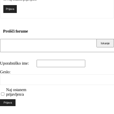
Prijava
Preišči forume
Uporabniško ime:
Geslo:
Naj ostanem
prijavljen/a
Prijava