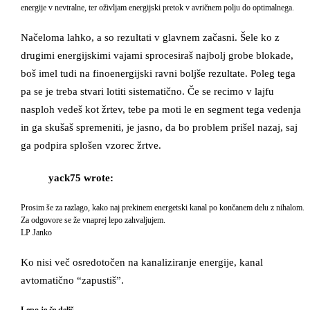
energije v nevtralne, ter oživljam energijski pretok v avričnem polju do optimalnega.
Načeloma lahko, a so rezultati v glavnem začasni. Šele ko z
drugimi energijskimi vajami sprocesiraš najbolj grobe blokade,
boš imel tudi na finoenergijski ravni boljše rezultate. Poleg tega
pa se je treba stvari lotiti sistematično. Če se recimo v lajfu
nasploh vedeš kot žrtev, tebe pa moti le en segment tega vedenja
in ga skušaš spremeniti, je jasno, da bo problem prišel nazaj, saj
ga podpira splošen vzorec žrtve.
yack75 wrote:
Prosim še za razlago, kako naj prekinem energetski kanal po končanem delu z nihalom.
Za odgovore se že vnaprej lepo zahvaljujem.
LP Janko
Ko nisi več osredotočen na kanaliziranje energije, kanal
avtomatično “zapustiš”.