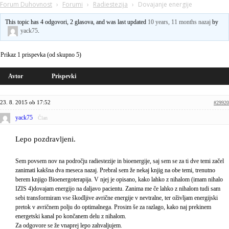
Forum Duhovnost
›
Forumi
›
Radiestezija
›
Dovajanje energije
This topic has 4 odgovori, 2 glasova, and was last updated
10 years, 11 months nazaj
by
yack75
.
Prikaz 1 prispevka (od skupno 5)
Avtor
Prispevki
23. 8. 2015 ob 17:52
#29920
yack75
Član
Lepo pozdravljeni.
Sem povsem nov na področju radiestezije in bioenergije, saj sem se za ti dve temi začel
zanimati kakšna dva meseca nazaj. Prebral sem že nekaj knjig na obe temi, trenutno
berem knjigo Bioenergoterapija. V njej je opisano, kako lahko z nihalom (imam nihalo
IZIS 4)dovajam energijo na daljavo pacientu. Zanima me če lahko z nihalom tudi sam
sebi transformiram vse škodljive avrične energije v nevtralne, ter oživljam energijski
pretok v avričnem polju do optimalnega. Prosim še za razlago, kako naj prekinem
energetski kanal po končanem delu z nihalom.
Za odgovore se že vnaprej lepo zahvaljujem.