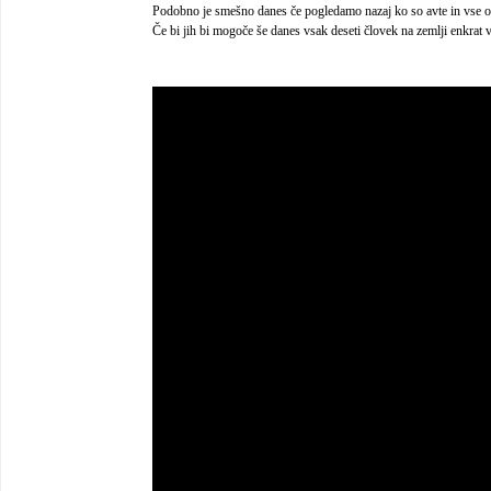
Podobno je smešno danes če pogledamo nazaj ko so avte in vse osta
Če bi jih bi mogoče še danes vsak deseti človek na zemlji enkrat 