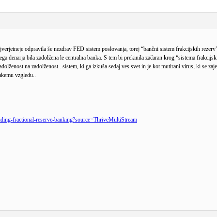
jverjetneje odpravila še nezdrav FED sistem poslovanja, torej “bančni sistem frakcijskih rezerv”
vega denarja bila zadolžena le centralna banka. S tem bi prekinila začaran krog “sistema frakci
zadolženost na zadolženost.. sistem, ki ga izkuša sedaj ves svet in je kot mutirani virus, ki se 
takemu vzgledu..
ding-fractional-reserve-banking?source=ThriveMultiStream