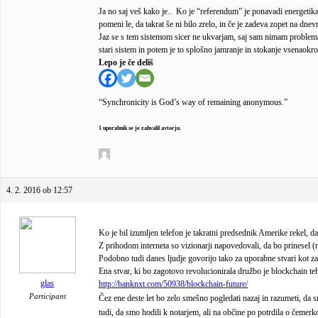
Ja no saj veš kako je.. Ko je “referendum” je ponavadi energetika 
pomeni le, da takrat še ni bilo zrelo, in če je zadeva zopet na dnev
Jaz se s tem sistemom sicer ne ukvarjam, saj sam nimam problema z
stari sistem in potem je to splošno jamranje in stokanje vsenaokr
Lepo je če deliš
“Synchronicity is God’s way of remaining anonymous.”
1 uporabnik se je zahvalil avtorju.
4. 2. 2016 ob 12:57
Ko je bil izumljen telefon je takratni predsednik Amerike rekel, 
Z prihodom interneta so vizionarji napovedovali, da bo prinesel (r)
Podobno tudi danes ljudje govorijo tako za uporabne stvari kot 
Ena stvar, ki bo zagotovo revolucionirala družbo je blockchain te
glas
http://banknxt.com/50938/blockchain-future/
Participant
Čez ene deste let bo zelo smešno pogledati nazaj in razumeti, da 
tudi, da smo hodili k notarjem, ali na občine po potrdila o čemerko