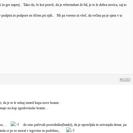
n gre naprej.. Tako da, če kot praviš, da je referendum že bil, je to le dobra novica, saj to
podpira in podpore ne iščem pri njih.. Mi pa vseeno ni všeč, da večina pa je ujeta v ta
#61303
li, da je to le nekaj izmed kupa nove krame..
u romajo na kup zgodovinske krame…
 banke,…
da smo pačevali posredniku(banki), da je upravljala in ustvarjala denar, pa
kalo inda si po to moral v trgovino in podobno,..