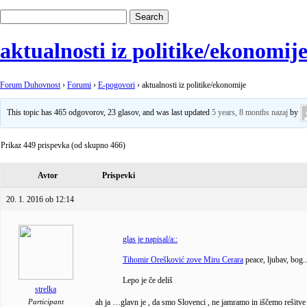
aktualnosti iz politike/ekonomij
Forum Duhovnost
›
Forumi
›
E-pogovori
›
aktualnosti iz politike/ekonomije
This topic has 465 odgovorov, 23 glasov, and was last updated
5 years, 8 months nazaj
by
Prikaz 449 prispevka (od skupno 466)
Avtor
Prispevki
20. 1. 2016 ob 12:14
glas je napisal/a::
Tihomir Orešković zove Miru Cerara
peace, ljubav, bog.
Lepo je če deliš
strelka
Participant
ah ja …glavn je , da smo Slovenci , ne jamramo in iščemo rešitv