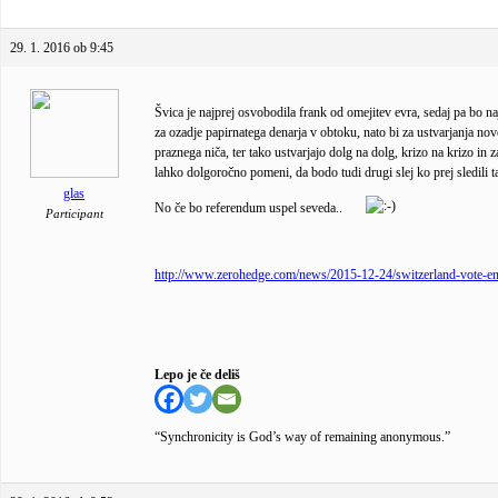
29. 1. 2016 ob 9:45
Švica je najprej osvobodila frank od omejitev evra, sedaj pa bo na
za ozadje papirnatega denarja v obtoku, nato bi za ustvarjanja no
praznega niča, ter tako ustvarjajo dolg na dolg, krizo na krizo in 
lahko dolgoročno pomeni, da bodo tudi drugi slej ko prej sledili 
glas
No če bo referendum uspel seveda..
Participant
http://www.zerohedge.com/news/2015-12-24/switzerland-vote-en
Lepo je če deliš
“Synchronicity is God’s way of remaining anonymous.”