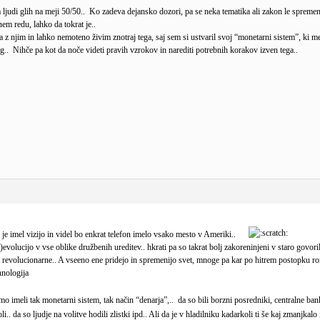
ljudi glih na meji 50/50.. Ko zadeva dejansko dozori, pa se neka tematika ali zakon le spremeni i
nem redu, lahko da tokrat je..
 njim in lahko nemoteno živim znotraj tega, saj sem si ustvaril svoj “monetarni sistem”, ki me 
og.. Nihče pa kot da noče videti pravih vzrokov in narediti potrebnih korakov izven tega..
da je imel vizijo in videl bo enkrat telefon imelo vsako mesto v Ameriki..
evolucijo v vse oblike družbenih ureditev.. hkrati pa so takrat bolj zakoreninjeni v staro govori
za revolucionarne.. A vseeno ene pridejo in spremenijo svet, mnoge pa kar po hitrem postopk
hnologija
smo imeli tak monetarni sistem, tak način “denarja”,.. da so bili borzni posredniki, centralne
li.. da so ljudje na volitve hodili zlistki ipd.. Ali da je v hladilniku kadarkoli ti še kaj zmanj