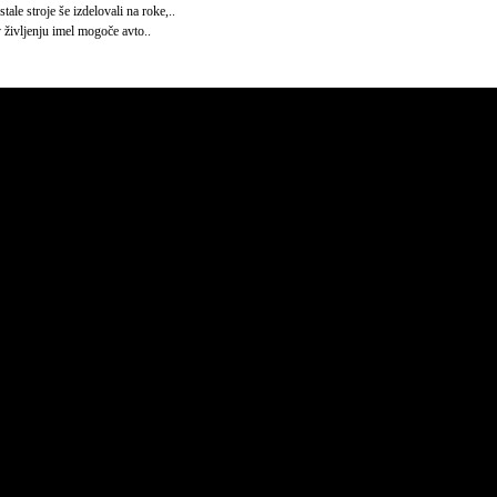
le stroje še izdelovali na roke,..
v življenju imel mogoče avto..