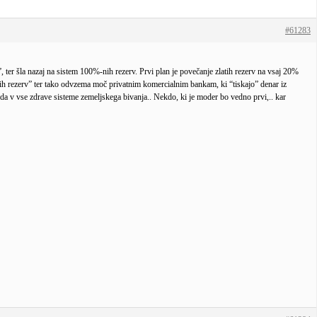
#61283
, ter šla nazaj na sistem 100%-nih rezerv. Prvi plan je povečanje zlatih rezerv na vsaj 20%
jskih rezerv” ter tako odvzema moč privatnim komercialnim bankam, ki “tiskajo” denar iz
zajeda v vse zdrave sisteme zemeljskega bivanja.. Nekdo, ki je moder bo vedno prvi,.. kar