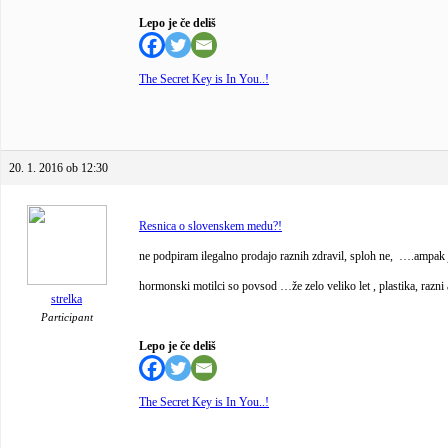
Lepo je če deliš
The Secret Key is In You..!
20. 1. 2016 ob 12:30
Resnica o slovenskem medu?!
ne podpiram ilegalno prodajo raznih zdravil, sploh ne, ….ampak j
hormonski motilci so povsod …že zelo veliko let , plastika, razn
strelka
Participant
Lepo je če deliš
The Secret Key is In You..!