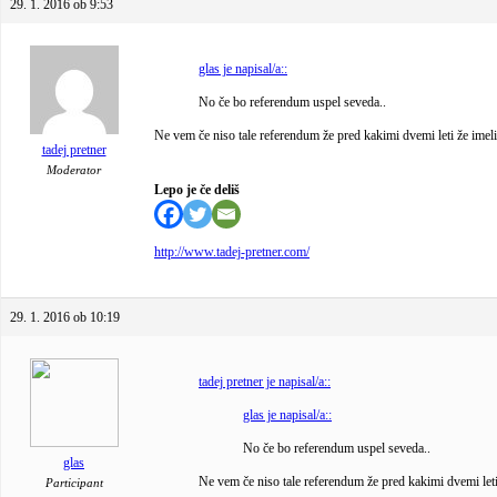
29. 1. 2016 ob 9:53
glas je napisal/a::
No če bo referendum uspel seveda..
Ne vem če niso tale referendum že pred kakimi dvemi leti že imeli,
tadej pretner
Moderator
Lepo je če deliš
http://www.tadej-pretner.com/
29. 1. 2016 ob 10:19
tadej pretner je napisal/a::
glas je napisal/a::
No če bo referendum uspel seveda..
glas
Ne vem če niso tale referendum že pred kakimi dvemi leti 
Participant