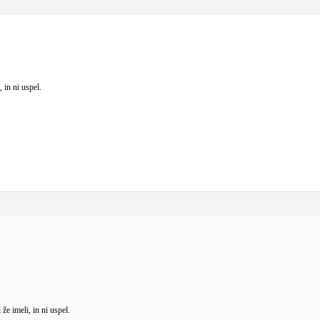
 in ni uspel.
že imeli, in ni uspel.