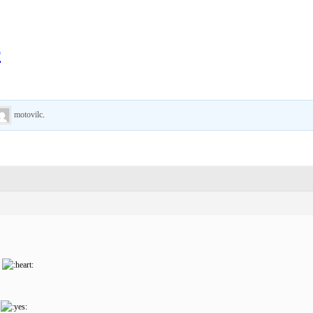
e
motovilc
.
.
e