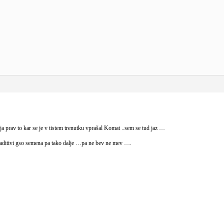
a prav to kar se je v tistem trenutku vprašal Komat ..sem se tud jaz …
i aditivi gso semena pa tako dalje …pa ne bev ne mev ….