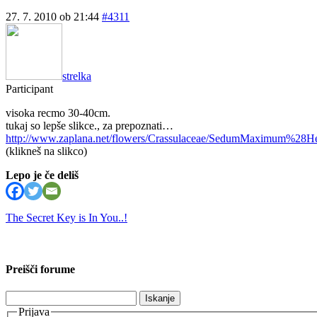
27. 7. 2010 ob 21:44
#4311
strelka
Participant
visoka recmo 30-40cm.
tukaj so lepše slikce., za prepoznati…
http://www.zaplana.net/flowers/Crassulaceae/SedumMaximum%2
(klikneš na slikco)
Lepo je če deliš
The Secret Key is In You..!
Preišči forume
Išči:
Prijava