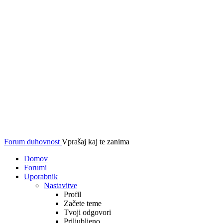
Forum duhovnost
Vprašaj kaj te zanima
Domov
Forumi
Uporabnik
Nastavitve
Profil
Začete teme
Tvoji odgovori
Priljubljeno