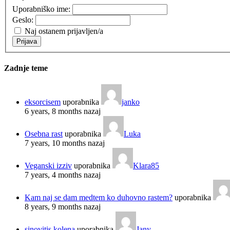
Uporabniško ime:
Geslo:
Naj ostanem prijavljen/a
Prijava
Zadnje teme
eksorcisem
uporabnika
janko
6 years, 8 months nazaj
Osebna rast
uporabnika
Luka
7 years, 10 months nazaj
Veganski izziv
uporabnika
Klara85
7 years, 4 months nazaj
Kam naj se dam medtem ko duhovno rastem?
uporabnika
8 years, 9 months nazaj
sinovitis kolena
uporabnika
Jany