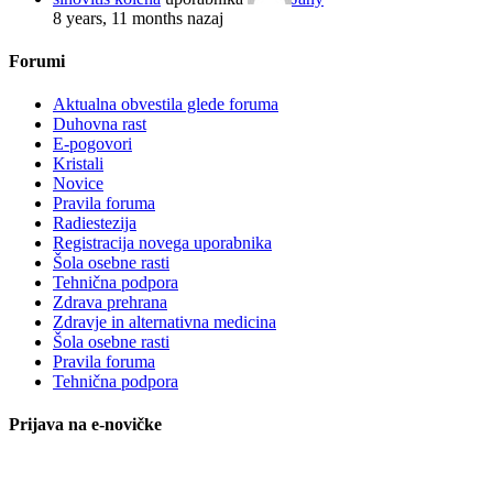
8 years, 11 months nazaj
Forumi
Aktualna obvestila glede foruma
Duhovna rast
E-pogovori
Kristali
Novice
Pravila foruma
Radiestezija
Registracija novega uporabnika
Šola osebne rasti
Tehnična podpora
Zdrava prehrana
Zdravje in alternativna medicina
Šola osebne rasti
Pravila foruma
Tehnična podpora
Prijava na e-novičke