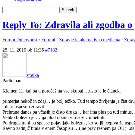
Reply To: Zdravila ali zgodba o
Forum Duhovnost
›
Forumi
›
Zdravje in alternativna medicina
›
Zdrav
25. 11. 2010 ob 11:35
#7182
strelka
Participant
Klemen 11, kaj pa ti porečeš na vse skupaj …tisto je le članek.
primerjat nekoč in zdaj …je bolj težko. Tud tempo življenja je čist drug
toliko uspešno zdravit.
Prehrana danes pa včasih je čisto druga …kar ima plus pa tud minus
Veliko bolezni je …hja plod raznih virusov…umetnih.
Po drugis trani pa spet se pojavljajo bolezni , ko so jih cepiva že usp
Ravno zadnjič brala v enem časopisu …( ne prav resnem pa OK) ..da bo