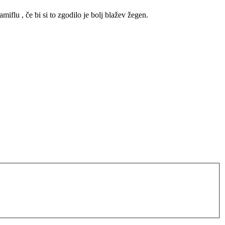
iflu , če bi si to zgodilo je bolj blažev žegen.