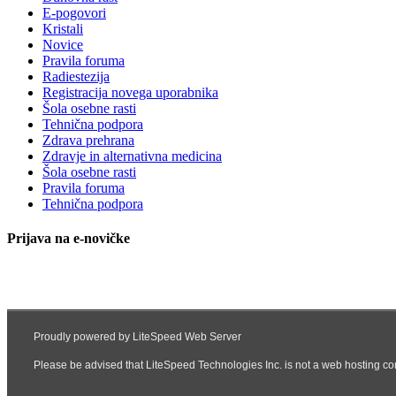
E-pogovori
Kristali
Novice
Pravila foruma
Radiestezija
Registracija novega uporabnika
Šola osebne rasti
Tehnična podpora
Zdrava prehrana
Zdravje in alternativna medicina
Šola osebne rasti
Pravila foruma
Tehnična podpora
Prijava na e-novičke