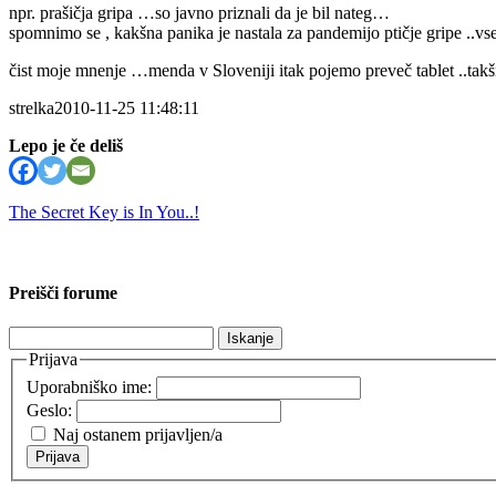
npr. prašičja gripa …so javno priznali da je bil nateg…
spomnimo se , kakšna panika je nastala za pandemijo ptičje gripe ..vse 
čist moje mnenje …menda v Sloveniji itak pojemo preveč tablet ..takš
strelka2010-11-25 11:48:11
Lepo je če deliš
The Secret Key is In You..!
Preišči forume
Išči:
Prijava
Uporabniško ime:
Geslo:
Naj ostanem prijavljen/a
Prijava