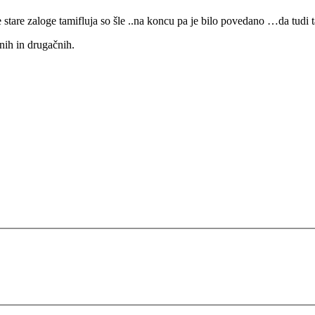
stare zaloge tamifluja so šle ..na koncu pa je bilo povedano …da tudi tam
nih in drugačnih.