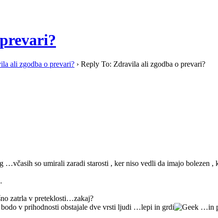
 prevari?
ila ali zgodba o prevari?
›
Reply To: Zdravila ali zgodba o prevari?
 …včasih so umirali zaradi starosti , ker niso vedli da imajo bolezen , k
…
ešno zatrla v preteklosti…zakaj?
do v prihodnosti obstajale dve vrsti ljudi …lepi in grdi
…in pr