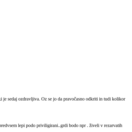
i je sedaj ozdravljiva. Oz se jo da pravočasno odkriti in tudi kolikor
edvsem lepi podo priviligirani..grdi bodo npr . živeli v rezarvatih