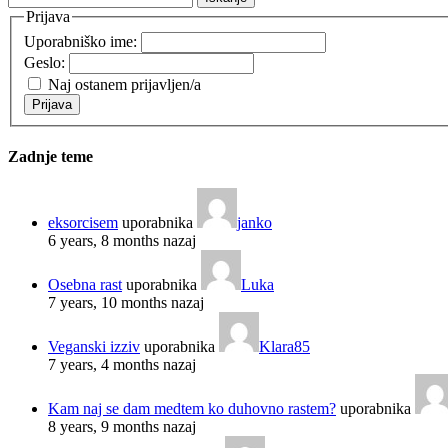
Prijava
Uporabniško ime:
Geslo:
Naj ostanem prijavljen/a
Prijava
Zadnje teme
eksorcisem
uporabnika
janko
6 years, 8 months nazaj
Osebna rast
uporabnika
Luka
7 years, 10 months nazaj
Veganski izziv
uporabnika
Klara85
7 years, 4 months nazaj
Kam naj se dam medtem ko duhovno rastem?
uporabnika
8 years, 9 months nazaj