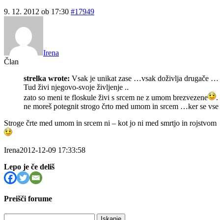
9. 12. 2012 ob 17:30
#17949
Irena
Član
strelka wrote:
Vsak je unikat zase …vsak doživlja drugače …
Tud živi njegovo-svoje življenje ..
zato so meni te floskule živi s srcem ne z umom brezvezene
.
ne moreš potegnit strogo črto med umom in srcem …ker se vse p
Stroge črte med umom in srcem ni – kot jo ni med smrtjo in rojstvom
Irena2012-12-09 17:33:58
Lepo je če deliš
Preišči forume
Išči: