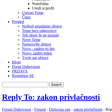
Naročnina
Uredi si profil
Ustvari Temo
Člani
Pregled
Najbolj popularne objave
Teme brez odgovorov
Teh objav še ne poznaš
Nove Teme
Najnovejše objave
Novo : zadnja tri dni
Novo: zadnji teden
Tvoje naj objave
Blogi
Portal Duhovnost
PRIJAVA
Registriraj SE
Reply To: zakon privlačnosti
Forum Duhovnost
›
Forumi
›
Duhovna rast
›
zakon privlačnosti
›
Repl