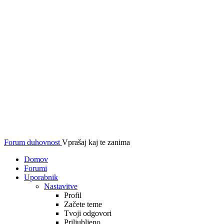
Forum duhovnost
Vprašaj kaj te zanima
Domov
Forumi
Uporabnik
Nastavitve
Profil
Začete teme
Tvoji odgovori
Priljubljeno