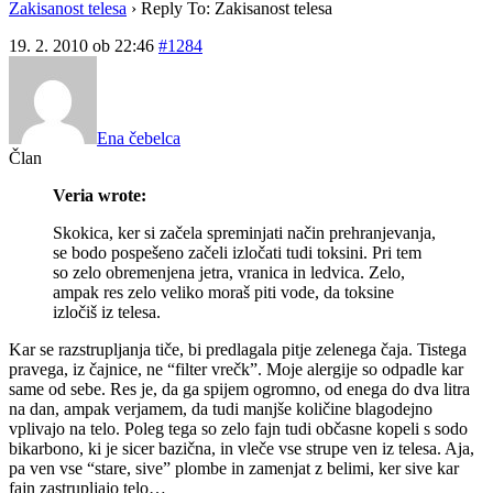
Zakisanost telesa
›
Reply To: Zakisanost telesa
19. 2. 2010 ob 22:46
#1284
Ena čebelca
Član
Veria wrote:
Skokica, ker si začela spreminjati način prehranjevanja,
se bodo pospešeno začeli izločati tudi toksini. Pri tem
so zelo obremenjena jetra, vranica in ledvica. Zelo,
ampak res zelo veliko moraš piti vode, da toksine
izločiš iz telesa.
Kar se razstrupljanja tiče, bi predlagala pitje zelenega čaja. Tistega
pravega, iz čajnice, ne “filter vrečk”. Moje alergije so odpadle kar
same od sebe. Res je, da ga spijem ogromno, od enega do dva litra
na dan, ampak verjamem, da tudi manjše količine blagodejno
vplivajo na telo. Poleg tega so zelo fajn tudi občasne kopeli s sodo
bikarbono, ki je sicer bazična, in vleče vse strupe ven iz telesa. Aja,
pa ven vse “stare, sive” plombe in zamenjat z belimi, ker sive kar
fajn zastrupljajo telo…