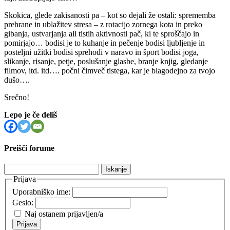
Skokica, glede zakisanosti pa – kot so dejali že ostali: sprememba
prehrane in ublažitev stresa – z rotacijo zornega kota in preko
gibanja, ustvarjanja ali tistih aktivnosti pač, ki te sproščajo in
pomirjajo… bodisi je to kuhanje in pečenje bodisi ljubljenje in
posteljni užitki bodisi sprehodi v naravo in šport bodisi joga,
slikanje, risanje, petje, poslušanje glasbe, branje knjig, gledanje
filmov, itd. itd…. počni čimveč tistega, kar je blagodejno za tvojo
dušo….
Srečno!
Lepo je če deliš
Preišči forume
Išči:
Prijava
Uporabniško ime:
Geslo:
Naj ostanem prijavljen/a
Prijava