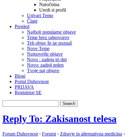
Naročnina
Uredi si profil
Ustvari Temo
Člani
Pregled
Najbolj popularne objave
Teme brez odgovorov
Teh objav še ne poznaš
Nove Teme
Najnovejše objave
Novo : zadnja tri dni
Novo: zadnji teden
Tvoje naj objave
Blogi
Portal Duhovnost
PRIJAVA
Registriraj SE
Reply To: Zakisanost telesa
Forum Duhovnost
›
Forumi
›
Zdravje in alternativna medicina
›