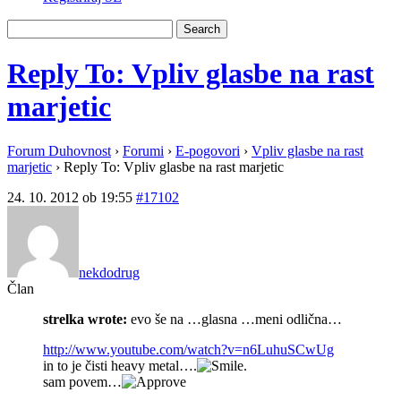
Reply To: Vpliv glasbe na rast
marjetic
Forum Duhovnost
›
Forumi
›
E-pogovori
›
Vpliv glasbe na rast
marjetic
›
Reply To: Vpliv glasbe na rast marjetic
24. 10. 2012 ob 19:55
#17102
nekdodrug
Član
strelka wrote:
evo še na …glasna …meni odlična…
http://www.youtube.com/watch?v=n6LuhuSCwUg
in to je čisti heavy metal….
.
sam povem…