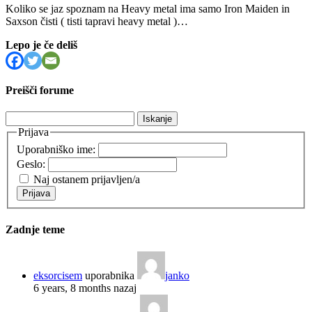
Koliko se jaz spoznam na Heavy metal ima samo Iron Maiden in
Saxson čisti ( tisti tapravi heavy metal )…
Lepo je če deliš
Preišči forume
Išči:
Prijava
Uporabniško ime:
Geslo:
Naj ostanem prijavljen/a
Prijava
Zadnje teme
eksorcisem
uporabnika
janko
6 years, 8 months nazaj