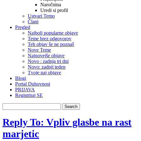
Naročnina
Uredi si profil
Ustvari Temo
Člani
Pregled
Najbolj popularne objave
Teme brez odgovorov
Teh objav še ne poznaš
Nove Teme
Najnovejše objave
Novo : zadnja tri dni
Novo: zadnji teden
Tvoje naj objave
Blogi
Portal Duhovnost
PRIJAVA
Registriraj SE
Reply To: Vpliv glasbe na rast
marjetic