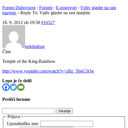
Forum Duhovnost
›
Forumi
›
E-pogovori
›
Vpliv glasbe na rast
marjetic
›
Reply To: Vpliv glasbe na rast marjetic
18. 9. 2012 ob 19:58
#16527
nekdodrug
Član
Temple of the King-Rainbow
http://www.youtube.com/watch?v=zBz_56nG5Qg
Lepo je če deliš
Preišči forume
Išči:
Prijava
Uporabniško ime: