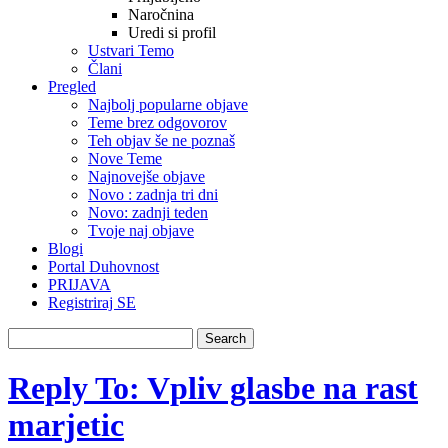
Naročnina
Uredi si profil
Ustvari Temo
Člani
Pregled
Najbolj popularne objave
Teme brez odgovorov
Teh objav še ne poznaš
Nove Teme
Najnovejše objave
Novo : zadnja tri dni
Novo: zadnji teden
Tvoje naj objave
Blogi
Portal Duhovnost
PRIJAVA
Registriraj SE
Reply To: Vpliv glasbe na rast
marjetic