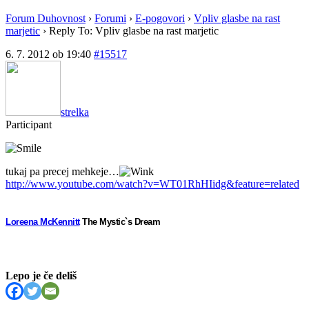
Forum Duhovnost
›
Forumi
›
E-pogovori
›
Vpliv glasbe na rast
marjetic
›
Reply To: Vpliv glasbe na rast marjetic
6. 7. 2012 ob 19:40
#15517
strelka
Participant
tukaj pa precej mehkeje…
http://www.youtube.com/watch?v=WT01RhHIidg&feature=related
Loreena McKennitt
The Mystic`s Dream
Lepo je če deliš