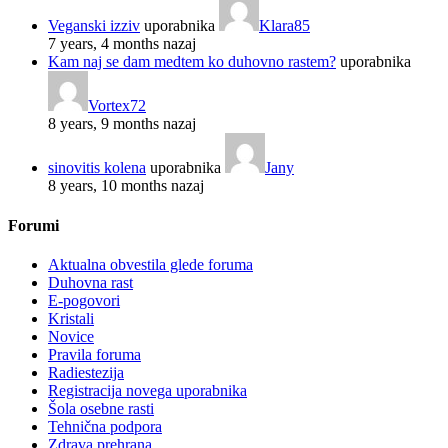
Veganski izziv
uporabnika
Klara85
7 years, 4 months nazaj
Kam naj se dam medtem ko duhovno rastem?
uporabnika
Vortex72
8 years, 9 months nazaj
sinovitis kolena
uporabnika
Jany
8 years, 10 months nazaj
Forumi
Aktualna obvestila glede foruma
Duhovna rast
E-pogovori
Kristali
Novice
Pravila foruma
Radiestezija
Registracija novega uporabnika
Šola osebne rasti
Tehnična podpora
Zdrava prehrana