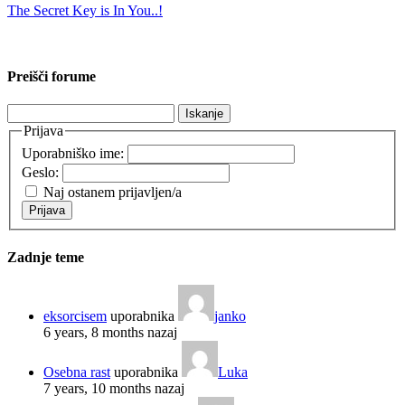
The Secret Key is In You..!
Preišči forume
Išči:
Prijava
Uporabniško ime:
Geslo:
Naj ostanem prijavljen/a
Prijava
Zadnje teme
eksorcisem
uporabnika
janko
6 years, 8 months nazaj
Osebna rast
uporabnika
Luka
7 years, 10 months nazaj