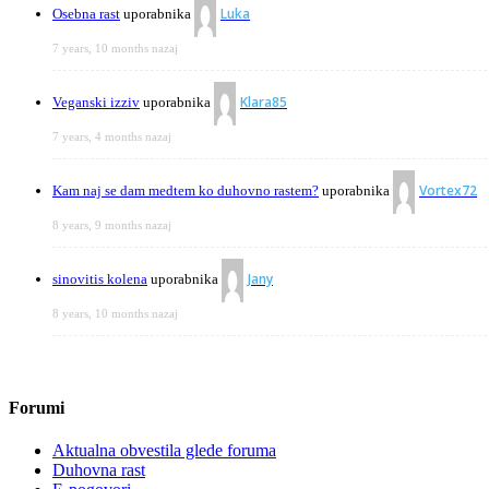
Luka
Osebna rast
uporabnika
7 years, 10 months nazaj
Klara85
Veganski izziv
uporabnika
7 years, 4 months nazaj
Vortex72
Kam naj se dam medtem ko duhovno rastem?
uporabnika
8 years, 9 months nazaj
Jany
sinovitis kolena
uporabnika
8 years, 10 months nazaj
Forumi
Aktualna obvestila glede foruma
Duhovna rast