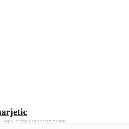
arjetic
›
Reply To: Vpliv glasbe na rast marjetic