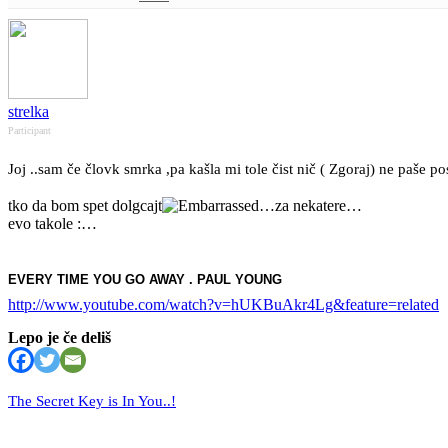
strelka
Participant
Joj ..sam če človk smrka ,pa kašla mi tole čist nič ( Zgoraj) ne paše p
tko da bom spet dolgcajt
…za nekatere…
evo takole :…
EVERY TIME YOU GO AWAY . PAUL YOUNG
http://www.youtube.com/watch?v=hUKBuAkr4Lg&feature=related
Lepo je če deliš
The Secret Key is In You..!