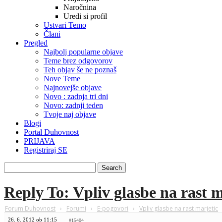
Naročnina
Uredi si profil
Ustvari Temo
Člani
Pregled
Najbolj popularne objave
Teme brez odgovorov
Teh objav še ne poznaš
Nove Teme
Najnovejše objave
Novo : zadnja tri dni
Novo: zadnji teden
Tvoje naj objave
Blogi
Portal Duhovnost
PRIJAVA
Registriraj SE
Reply To: Vpliv glasbe na rast m
Forum Duhovnost
›
Forumi
›
E-pogovori
›
Vpliv glasbe na rast marjetic
26. 6. 2012 ob 11:15
#15404