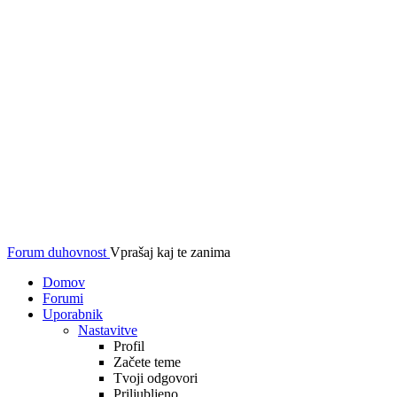
Forum duhovnost
Vprašaj kaj te zanima
Domov
Forumi
Uporabnik
Nastavitve
Profil
Začete teme
Tvoji odgovori
Priljubljeno