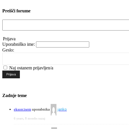
Preišči forume
Prijava
Uporabniško ime:
Geslo:
Naj ostanem prijavljen/a
Prijava
Zadnje teme
janko
eksorcisem
uporabnika
6 years, 8 months nazaj