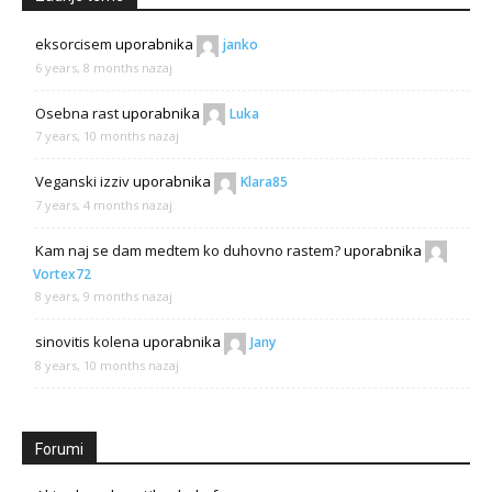
eksorcisem
uporabnika
janko
6 years, 8 months nazaj
Osebna rast
uporabnika
Luka
7 years, 10 months nazaj
Veganski izziv
uporabnika
Klara85
7 years, 4 months nazaj
Kam naj se dam medtem ko duhovno rastem?
uporabnika
Vortex72
8 years, 9 months nazaj
sinovitis kolena
uporabnika
Jany
8 years, 10 months nazaj
Forumi