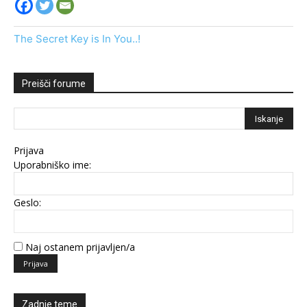
The Secret Key is In You..!
Preišči forume
Prijava
Uporabniško ime:
Geslo:
Naj ostanem prijavljen/a
Prijava
Zadnje teme