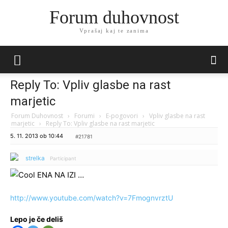
Forum duhovnost
Vprašaj kaj te zanima
Reply To: Vpliv glasbe na rast
marjetic
Forum Duhovnost
›
Forumi
›
E-pogovori
›
Vpliv glasbe na rast
marjetic
›
Reply To: Vpliv glasbe na rast marjetic
5. 11. 2013 ob 10:44
#21781
strelka
Participant
ENA NA IZI …
http://www.youtube.com/watch?v=7FmognvrztU
Lepo je če deliš