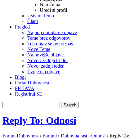
Naročnina
Uredi si profil
Ustvari Temo
Člani
Pregled
Najbolj popularne objave
Teme brez odgovorov
Teh objav še ne poznaš
Nove Teme
Najnovejše objave
Novo : zadnja tri dni
Novo: zadnji teden
Tvoje naj objave
Blogi
Portal Duhovnost
PRIJAVA
Registriraj SE
Reply To: Odnosi
Forum Duhovnost
›
Forumi
›
Duhovna rast
›
Odnosi
›
Reply To: