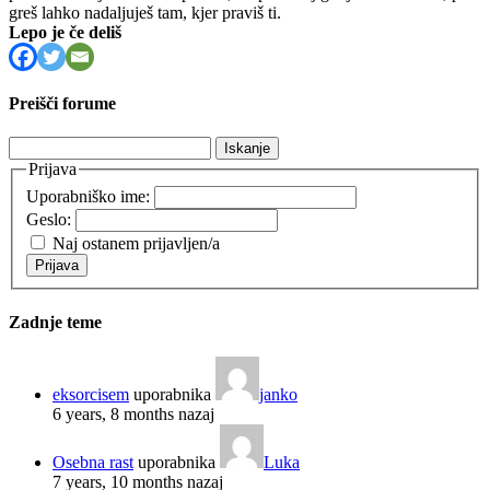
greš lahko nadaljuješ tam, kjer praviš ti.
Lepo je če deliš
Preišči forume
Išči:
Prijava
Uporabniško ime:
Geslo:
Naj ostanem prijavljen/a
Prijava
Zadnje teme
eksorcisem
uporabnika
janko
6 years, 8 months nazaj
Osebna rast
uporabnika
Luka
7 years, 10 months nazaj