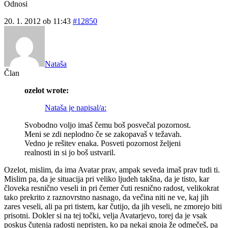
Odnosi
20. 1. 2012 ob 11:43
#12850
Nataša
Član
ozelot wrote:
Nataša je napisal/a:
Svobodno voljo imaš čemu boš posvečal pozornost.
Meni se zdi neplodno če se zakopavaš v težavah.
Vedno je rešitev enaka. Posveti pozornost željeni
realnosti in si jo boš ustvaril.
Ozelot, mislim, da ima Avatar prav, ampak seveda imaš prav tudi ti.
Mislim pa, da je situacija pri veliko ljudeh takšna, da je tisto, kar
človeka resnično veseli in pri čemer čuti resnično radost, velikokrat
tako prekrito z raznovrstno nasnago, da večina niti ne ve, kaj jih
zares veseli, ali pa pri tistem, kar čutijo, da jih veseli, ne zmorejo biti
prisotni. Dokler si na tej točki, velja Avatarjevo, torej da je vsak
poskus čutenja radosti nepristen, ko pa nekaj gnoja že odmečeš, pa