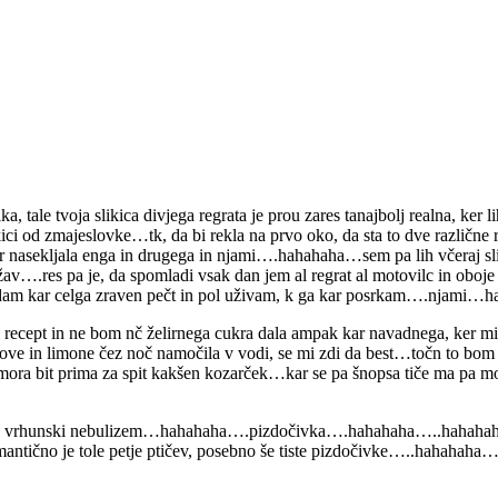
ale tvoja slikica divjega regrata je prou zares tanajbolj realna, ker 
kici od zmajeslovke…tk, da bi rekla na prvo oko, da sta to dve različne 
 kar nasekljala enga in drugega in njami….hahahaha…sem pa lih včeraj 
av….res pa je, da spomladi vsak dan jem al regrat al motovilc in obo
 dam kar celga zraven pečt in pol uživam, k ga kar posrkam….njami
ept in ne bom nč želirnega cukra dala ampak kar navadnega, ker mi je 
ve in limone čez noč namočila v vodi, se mi zdi da best…točn to bom 
 mora bit prima za spit kakšen kozarček…kar se pa šnopsa tiče ma pa mo
 že vrhunski nebulizem…hahahaha….pizdočivka….hahahaha…..hahahaha…
antično je tole petje ptičev, posebno še tiste pizdočivke…..hahaha