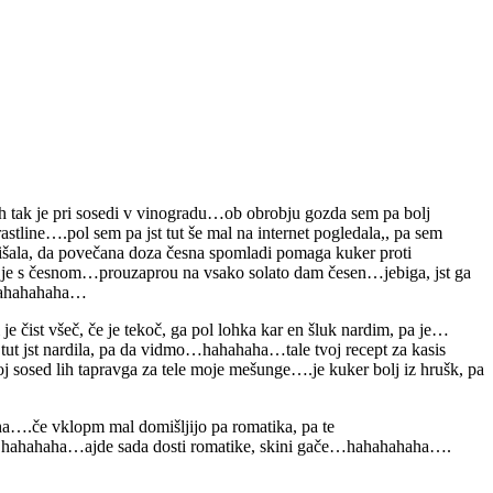
lih tak je pri sosedi v vinogradu…ob obrobju gozda sem pa bolj
rastline….pol sem pa jst tut še mal na internet pogledala,, pa sem
slišala, da povečana doza česna spomladi pomaga kuker proti
je je s česnom…prouzaprou na vsako solato dam česen…jebiga, jst ga
…hahahahaha…
čist všeč, če je tekoč, ga pol lohka kar en šluk nardim, pa je…
tut jst nardila, pa da vidmo…hahahaha…tale tvoj recept za kasis
j sosed lih tapravga za tele moje mešunge….je kuker bolj iz hrušk, pa
.če vklopm mal domišljijo pa romatika, pa te
ha…hahahaha…ajde sada dosti romatike, skini gače…hahahahaha….