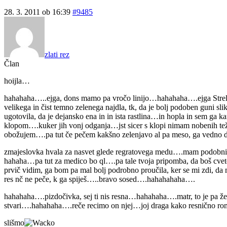
28. 3. 2011 ob 16:39
#9485
zlati rez
Član
hoijla…
hahahaha…..ejga, dons mamo pa vročo linijo…hahahaha….ejga Strelka, t
velikega in čist temno zelenega najdla, tk, da je bolj podoben guni sli
ugotovila, da je dejansko ena in in ista rastlina…in hopla in sem ga
klopom….kuker jih vonj odganja…jst sicer s klopi nimam nobenih tež
obožujem….pa tut če pečem kakšno zelenjavo al pa meso, ga vedno
zmajeslovka hvala za nasvet glede regratovega medu….mam podobni rec
hahaha…pa tut za medico bo ql….pa tale tvoja pripomba, da boš cveto
prvič vidim, ga bom pa mal bolj podrobno proučila, ker se mi zdi, da
res nč ne peče, k ga spiješ…..bravo sosed….hahahahaha….
hahahaha….pizdočivka, sej ti nis resna…hahahaha….matr, to je pa
stvari….hahahaha….reče recimo on njej…joj draga kako resnično rom
slišmo