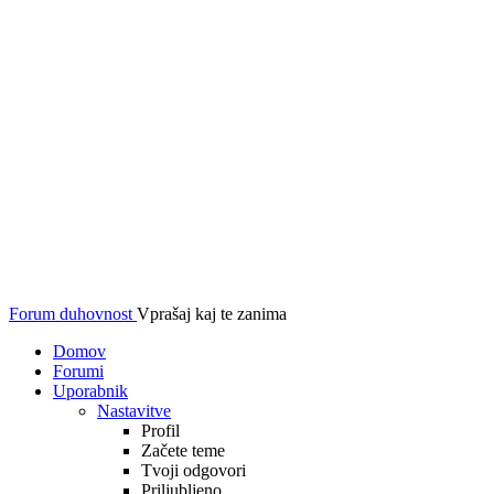
Forum duhovnost
Vprašaj kaj te zanima
Domov
Forumi
Uporabnik
Nastavitve
Profil
Začete teme
Tvoji odgovori
Priljubljeno