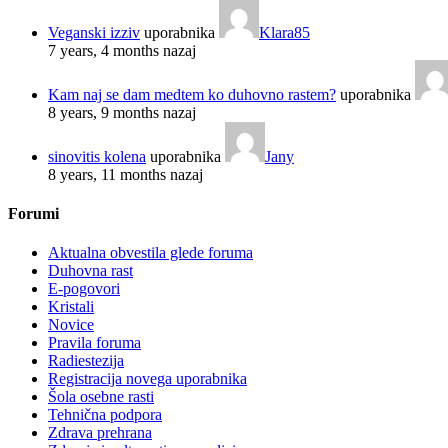
Veganski izziv
uporabnika
Klara85
7 years, 4 months nazaj
Kam naj se dam medtem ko duhovno rastem?
uporabnika
8 years, 9 months nazaj
sinovitis kolena
uporabnika
Jany
8 years, 11 months nazaj
Forumi
Aktualna obvestila glede foruma
Duhovna rast
E-pogovori
Kristali
Novice
Pravila foruma
Radiestezija
Registracija novega uporabnika
Šola osebne rasti
Tehnična podpora
Zdrava prehrana