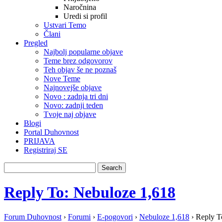
Naročnina
Uredi si profil
Ustvari Temo
Člani
Pregled
Najbolj popularne objave
Teme brez odgovorov
Teh objav še ne poznaš
Nove Teme
Najnovejše objave
Novo : zadnja tri dni
Novo: zadnji teden
Tvoje naj objave
Blogi
Portal Duhovnost
PRIJAVA
Registriraj SE
Reply To: Nebuloze 1,618
Forum Duhovnost
›
Forumi
›
E-pogovori
›
Nebuloze 1,618
›
Reply T