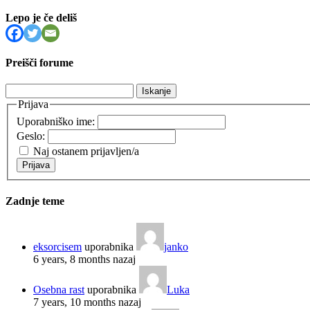
Lepo je če deliš
Preišči forume
Išči:
Prijava
Uporabniško ime:
Geslo:
Naj ostanem prijavljen/a
Prijava
Zadnje teme
eksorcisem
uporabnika
janko
6 years, 8 months nazaj
Osebna rast
uporabnika
Luka
7 years, 10 months nazaj