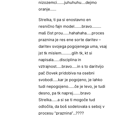
nizozemci…….juhuhuhu….dejmo
oranje……
Strelka, ti pa si enostavno en
resnično fajn model…….bravo………
maš čist prou……hahahaha…..proces
praznina je res ene sorte daritev –
daritev svojega pogojenega uma, vsaj
jst tk mislem……….glih tk, kt si
napisala……disciplina in
vztrajnost…..bravo…..in s to daritvijo
pač človek pridobiva na osebni
svobodi…..kar je pogojeno, je lahko
tudi nepogojeno……če je levo, je tudi
desno, pa tk naprej…….bravo
Strelka……a si se ti mogoče tud
odločila, da boš sodelovala s seboj v
procesu “praznina”…????