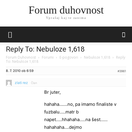
Forum duhovnost
Vprašaj kaj te zanima
Reply To: Nebuloze 1,618
Forum Duhovnost
›
Forumi
›
E-pogovori
›
Nebuloze 1,618
›
Reply
To: Nebuloze 1,618
8. 7. 2010 ob 6:59
#3961
zlati rez
Član
Br juter,
hahaha…….no, pa imamo finaliste v
fuzbalu…..matr b
napet…..hhahaha…..na šest……
hahahaha….dejmo