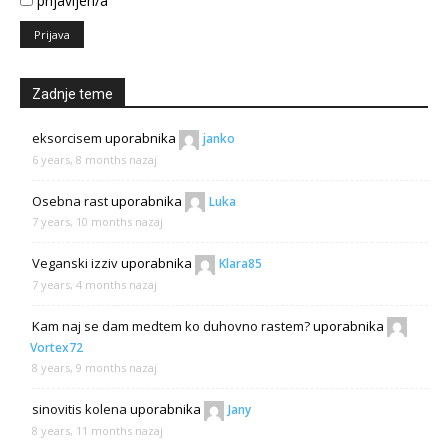
prijavljen/a
Prijava
Zadnje teme
eksorcisem
uporabnika
janko
6 years, 8 months nazaj
Osebna rast
uporabnika
Luka
7 years, 10 months nazaj
Veganski izziv
uporabnika
Klara85
7 years, 4 months nazaj
Kam naj se dam medtem ko duhovno rastem?
uporabnika
Vortex72
8 years, 9 months nazaj
sinovitis kolena
uporabnika
Jany
8 years, 11 months nazaj