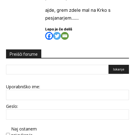
ajde, grem zdele mal na Krko s
pesjanarjem……
Lepo je če deliš
Preišči forume
Uporabniško ime:
Geslo:
Naj ostanem