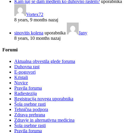
Kam naj se dam medtem ko duhovno rastem?
uporabnika
Vortex72
8 years, 9 months nazaj
sinovitis kolena
uporabnika
Jany
8 years, 10 months nazaj
Forumi
Aktualna obvestila glede foruma
Duhovna rast
E-pogovori
Kristali
Novice
Pravila foruma
Radiestezija
Registracija novega uporabnika
Šola osebne rasti
Tehnična podpora
Zdrava prehrana
Zdravje in alternativna medicina
Šola osebne rasti
Pravila foruma