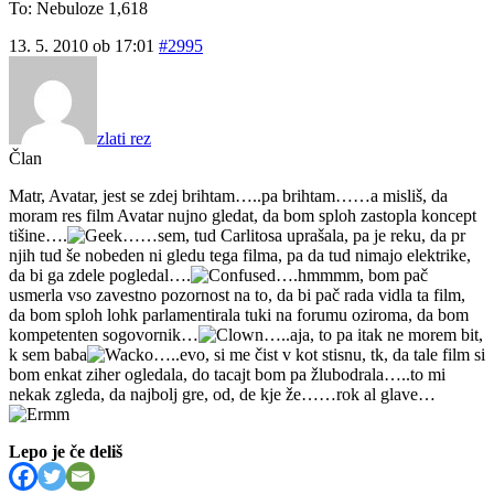
To: Nebuloze 1,618
13. 5. 2010 ob 17:01
#2995
zlati rez
Član
Matr, Avatar, jest se zdej brihtam…..pa brihtam……a misliš, da
moram res film Avatar nujno gledat, da bom sploh zastopla koncept
tišine….
……sem, tud Carlitosa uprašala, pa je reku, da pr
njih tud še nobeden ni gledu tega filma, pa da tud nimajo elektrike,
da bi ga zdele pogledal….
….hmmmm, bom pač
usmerla vso zavestno pozornost na to, da bi pač rada vidla ta film,
da bom sploh lohk parlamentirala tuki na forumu oziroma, da bom
kompetenten sogovornik…
…..aja, to pa itak ne morem bit,
k sem baba
…..evo, si me čist v kot stisnu, tk, da tale film si
bom enkat ziher ogledala, do tacajt bom pa žlubodrala…..to mi
nekak zgleda, da najbolj gre, od, de kje že……rok al glave…
Lepo je če deliš