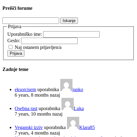
Preišči forume
Išči:
Prijava
Uporabniško ime:
Geslo:
Naj ostanem prijavljen/a
Prijava
Zadnje teme
eksorcisem
uporabnika
janko
6 years, 8 months nazaj
Osebna rast
uporabnika
Luka
7 years, 10 months nazaj
Veganski izziv
uporabnika
Klara85
7 years, 4 months nazaj