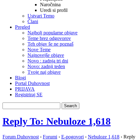
Naročnina
Uredi si profil
Ustvari Temo
Člani
Pregled
Najbolj popularne objave
Teme brez odgovorov
Teh objav še ne poznaš
Nove Teme
Najnovejše objave
Novo : zadnja tri dni
Novo: zadnji teden
Tvoje naj objave
Blogi
Portal Duhovnost
PRIJAVA
Registriraj SE
Reply To: Nebuloze 1,618
Forum Duhovnost
›
Forumi
›
E-pogovori
›
Nebuloze 1,618
›
Reply