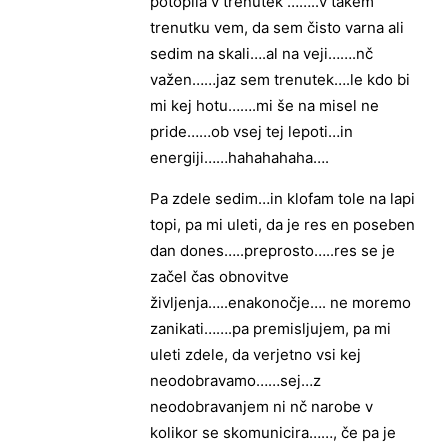
potopila v trenutek ……..v takem
trenutku vem, da sem čisto varna ali
sedim na skali….al na veji…….nč
važen……jaz sem trenutek….le kdo bi
mi kej hotu…….mi še na misel ne
pride……ob vsej tej lepoti…in
energiji……hahahahaha….
Pa zdele sedim…in klofam tole na lapi
topi, pa mi uleti, da je res en poseben
dan dones…..preprosto…..res se je
začel čas obnovitve
življenja…..enakonočje…. ne moremo
zanikati…….pa premisljujem, pa mi
uleti zdele, da verjetno vsi kej
neodobravamo……sej…z
neodobravanjem ni nč narobe v
kolikor se skomunicira……, če pa je