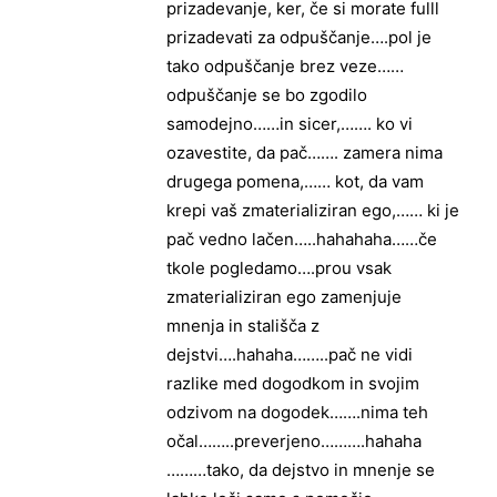
prizadevanje, ker, če si morate fulll
prizadevati za odpuščanje….pol je
tako odpuščanje brez veze……
odpuščanje se bo zgodilo
samodejno……in sicer,……. ko vi
ozavestite, da pač……. zamera nima
drugega pomena,…… kot, da vam
krepi vaš zmaterializiran ego,…… ki je
pač vedno lačen…..hahahaha……če
tkole pogledamo….prou vsak
zmaterializiran ego zamenjuje
mnenja in stališča z
dejstvi….hahaha……..pač ne vidi
razlike med dogodkom in svojim
odzivom na dogodek…….nima teh
očal……..preverjeno……….hahaha
………tako, da dejstvo in mnenje se