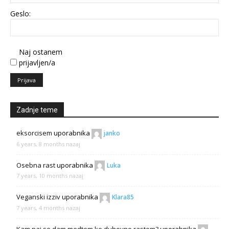
Geslo:
Naj ostanem
prijavljen/a
Prijava
Zadnje teme
eksorcisem
uporabnika
janko
6 years, 8 months nazaj
Osebna rast
uporabnika
Luka
7 years, 10 months nazaj
Veganski izziv
uporabnika
Klara85
7 years, 4 months nazaj
Kam naj se dam medtem ko duhovno rastem?
uporabnika