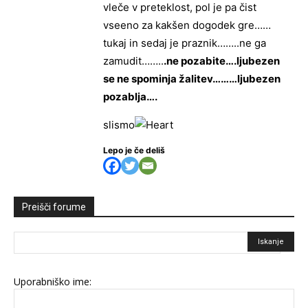
vleče v preteklost, pol je pa čist
vseeno za kakšen dogodek gre……
tukaj in sedaj je praznik……..ne ga
zamudit……..
.ne pozabite….ljubezen
se ne spominja žalitev………ljubezen
pozablja….
slismo
Lepo je če deliš
Preišči forume
Uporabniško ime: