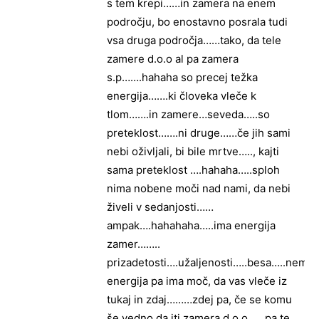
s tem krepi……in zamera na enem
področju, bo enostavno posrala tudi
vsa druga področja……tako, da tele
zamere d.o.o al pa zamera
s.p…….hahaha so precej težka
energija…….ki človeka vleče k
tlom…….in zamere…seveda…..so
preteklost…….ni druge……če jih sami
nebi oživljali, bi bile mrtve….., kajti
sama preteklost ….hahaha…..sploh
nima nobene moči nad nami, da nebi
živeli v sedanjosti……
ampak….hahahaha…..ima energija
zamer……..
prizadetosti….užaljenosti…..besa…..nemo
energija pa ima moč, da vas vleče iz
tukaj in zdaj………zdej pa, če se komu
še vedno da iti zamera d.o.o……pa te