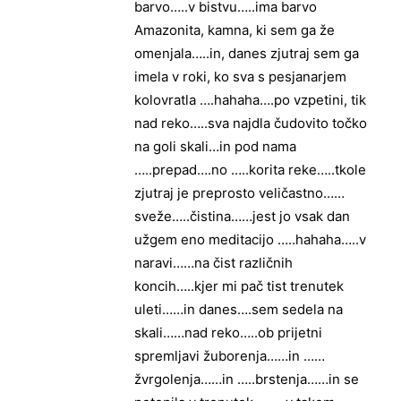
barvo…..v bistvu…..ima barvo
Amazonita, kamna, ki sem ga že
omenjala…..in, danes zjutraj sem ga
imela v roki, ko sva s pesjanarjem
kolovratla ….hahaha….po vzpetini, tik
nad reko…..sva najdla čudovito točko
na goli skali…in pod nama
…..prepad….no …..korita reke…..tkole
zjutraj je preprosto veličastno……
sveže…..čistina……jest jo vsak dan
užgem eno meditacijo …..hahaha…..v
naravi……na čist različnih
koncih…..kjer mi pač tist trenutek
uleti……in danes….sem sedela na
skali……nad reko…..ob prijetni
spremljavi žuborenja……in ……
žvrgolenja……in …..brstenja……in se