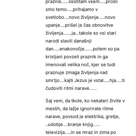
praznik……čestitam vsem…..prošli
smo temo…..prihajamo v
svetlobo….novo življenje…..novo
upanje….prišel je čas obnovitve
življenja…….ja…takole so vsi stari
narodi slavili današnji
dan…..enakonočje…….potem so pa
kristjani povzeli praznik in ga
imenovali velika noč, kjer se tudi
praznuje zmaga življenja nad
smrtjo….kajti Jezus je vstal…..hja…..ti
čudoviti ritmi narave……
Saj vem, da tkole, ko nekateri živite v
mestih, da lažje ignorirate ritme
narave, povsod je elektrika, gretje,
..udobje….branje knjig……
televizija…..in se mraz in zima po