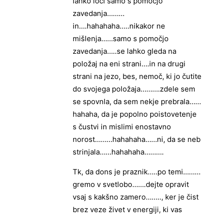
lahko loči samo s pomočjo
zavedanja………
in….hahahaha…..nikakor ne
mišlenja……samo s pomočjo
zavedanja…..se lahko gleda na
položaj na eni strani….in na drugi
strani na jezo, bes, nemoč, ki jo čutite
do svojega položaja……….zdele sem
se spovnla, da sem nekje prebrala……
hahaha, da je popolno poistovetenje
s čustvi in mislimi enostavno
norost………hahahaha……ni, da se neb
strinjala……hahahaha……….
Tk, da dons je praznik…..po temi………
gremo v svetlobo…….dejte opravit
vsaj s kakšno zamero…….., ker je čist
brez veze živet v energiji, ki vas