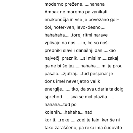
moderno prežene……hahaha
Ampak ne moremo pa zanikati
enakonočja in vse je povezano gor-
dol, noter-ven, levo-desno,…
hahahaha……torej ritmi narave
vplivajo na nas…..in, če so naši
predniki slavili današnji dan…..kao
največji praznik…..si mislim…..zakaj
ga ne bi še jaz…..hahaha…..mi je prou
pasalo….zjutraj…..tud pesjanar je
dons imel neverjetno velik
energije……..tko, da sva udarla ta dolg
sprehod…….sva se mal plazila……
hahaha…tud po
kolenih….hahaha….nad
koriti….reke……zdej je fajn, ker še ni
tako zaraščeno, pa reka ima čudovito