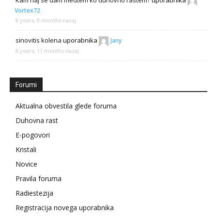
Vortex72
8 years, 9 months nazaj
sinovitis kolena
uporabnika
Jany
8 years, 11 months nazaj
Forumi
Aktualna obvestila glede foruma
Duhovna rast
E-pogovori
Kristali
Novice
Pravila foruma
Radiestezija
Registracija novega uporabnika