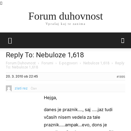
Forum duhovnost
Vprašaj kaj te zanima
Reply To: Nebuloze 1,618
Forum Duhovnost
›
Forumi
›
E-pogovori
›
Nebuloze 1,618
›
Reply
To: Nebuloze 1,618
20. 3. 2010 ob 22:45
#1895
zlati rez
Član
Hejga,
danes je praznik…., saj …..jaz tudi
včasih nisem vedela za tale
praznik…..ampak…evo, dons je