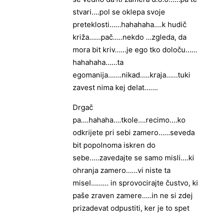
stvari….pol se oklepa svoje
preteklosti……hahahaha….k hudič
križa……pač…..nekdo …zgleda, da
mora bit kriv……je ego tko določu……
hahahaha……ta
egomanija…….nikad…..kraja……tuki
zavest nima kej delat…….
Drgač
pa….hahaha….tkole….recimo….ko
odkrijete pri sebi zamero……seveda
bit popolnoma iskren do
sebe…..zavedajte se samo misli….ki
ohranja zamero……vi niste ta
misel……… in sprovocirajte čustvo, ki
paše zraven zamere…..in ne si zdej
prizadevat odpustiti, ker je to spet