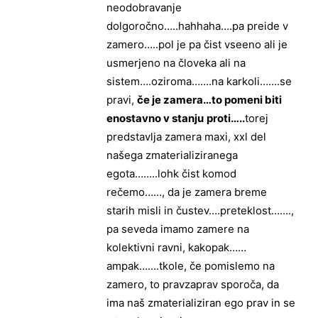
neodobravanje
dolgoročno…..hahhaha….pa preide v
zamero…..pol je pa čist vseeno ali je
usmerjeno na človeka ali na
sistem….oziroma…….na karkoli…….se
pravi,
če je zamera…to pomeni biti
enostavno v stanju
proti…..
torej
predstavlja zamera maxi, xxl del
našega zmaterializiranega
egota……..lohk čist komod
rečemo……, da je zamera breme
starih misli in čustev….preteklost…….,
pa seveda imamo zamere na
kolektivni ravni, kakopak……
ampak…….tkole, če pomislemo na
zamero, to pravzaprav sporoča, da
ima naš zmaterializiran ego prav in se