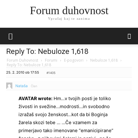
Forum duhovnost
Vprašaj kaj te zanima
Reply To: Nebuloze 1,618
Forum Duhovnost
›
Forumi
›
E-pogovori
›
Nebuloze 1,618
›
Reply To: Nebuloze 1,618
25. 2. 2010 ob 17:55
#1405
Nataša
Član
AVATAR wrote:
Hm…v tvojih posti je toliko
živosti in svežine…modrosti…in svobodno
izražaš svojo ženskost…kot da bi Boginja
žarela skozi tebe … …Če vzamem za
primerjavo tako imenovane “emanicipirane”