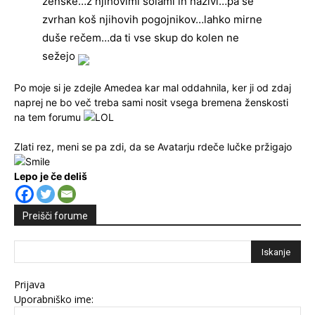
ženske…z njihovimi šolami in nazivi…pa še
zvrhan koš njihovih pogojnikov…lahko mirne
duše rečem…da ti vse skup do kolen ne
sežejo
Po moje si je zdejle Amedea kar mal oddahnila, ker ji od zdaj
naprej ne bo več treba sami nosit vsega bremena ženskosti
na tem forumu
Zlati rez, meni se pa zdi, da se Avatarju rdeče lučke pržigajo
Lepo je če deliš
Preišči forume
Prijava
Uporabniško ime: