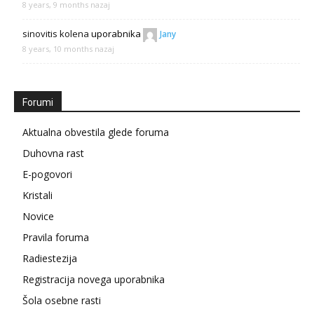
8 years, 9 months nazaj
sinovitis kolena
uporabnika
Jany
8 years, 10 months nazaj
Forumi
Aktualna obvestila glede foruma
Duhovna rast
E-pogovori
Kristali
Novice
Pravila foruma
Radiestezija
Registracija novega uporabnika
Šola osebne rasti