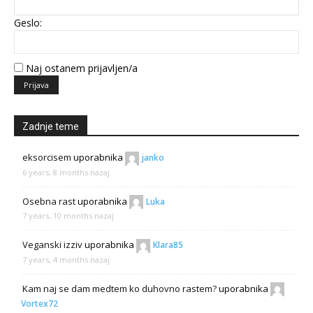
Geslo:
Naj ostanem prijavljen/a
Prijava
Zadnje teme
eksorcisem
uporabnika
janko
6 years, 8 months nazaj
Osebna rast
uporabnika
Luka
7 years, 10 months nazaj
Veganski izziv
uporabnika
Klara85
7 years, 4 months nazaj
Kam naj se dam medtem ko duhovno rastem?
uporabnika
Vortex72