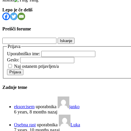
Lepo je če deliš
Preišči forume
Išči:
Prijava
Uporabniško ime:
Geslo:
Naj ostanem prijavljen/a
Prijava
Zadnje teme
eksorcisem
uporabnika
janko
6 years, 8 months nazaj
Osebna rast
uporabnika
Luka
7 years, 10 months nazaj