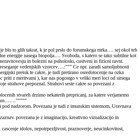
je blo to glih takrat, k je pol prslo do forumskega mrka…. sej okol teh
ne energije nasega biopolja…. Svoboda, s katero se tako subtilne kot
eravnovesju in bolezni na psiholoski, custveni in fizicni ravni.
Preseganje vedenjskih vzorcev….:””” Ce npr. zaradi samoljubnosti
gijski pretok te cakre, je tudi pretirano osredotocenje na ozka
priti z meritvami ), kar nas pogostgo v veliki meri loci od sirsega
voje strahove prepoznal. Strahovi seste cakre so povezani z
olocenih stvareh drzimo nekaterih prepricanj, za katere verjamemo
zeljam…….”””””
vari pod nadzorom. Povezana je tudi z imunskim sistemom. Uravnava
h zaznav. povezana je z imaginacijo, kreativno vizualizacijo in
 cascenje idolov, nepotrpezljivost, praznoverje, neucinkovitost,
.