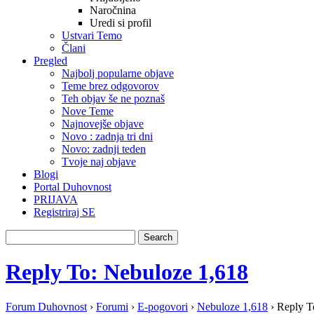
Naročnina
Uredi si profil
Ustvari Temo
Člani
Pregled
Najbolj popularne objave
Teme brez odgovorov
Teh objav še ne poznaš
Nove Teme
Najnovejše objave
Novo : zadnja tri dni
Novo: zadnji teden
Tvoje naj objave
Blogi
Portal Duhovnost
PRIJAVA
Registriraj SE
Reply To: Nebuloze 1,618
Forum Duhovnost
›
Forumi
›
E-pogovori
›
Nebuloze 1,618
›
Reply T