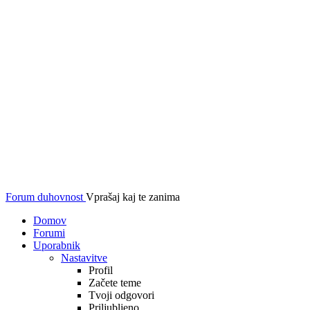
Forum duhovnost
Vprašaj kaj te zanima
Domov
Forumi
Uporabnik
Nastavitve
Profil
Začete teme
Tvoji odgovori
Priljubljeno