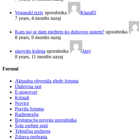
Veganski izziv
uporabnika
Klara85
7 years, 4 months nazaj
Kam naj se dam medtem ko duhovno rastem?
uporabnika
8 years, 9 months nazaj
sinovitis kolena
uporabnika
Jany
8 years, 11 months nazaj
Forumi
Aktualna obvestila glede foruma
Duhovna rast
E-pogovori
Kristali
Novice
Pravila foruma
Radiestezija
Registracija novega uporabnika
Šola osebne rasti
Tehnična podpora
Zdrava prehrana