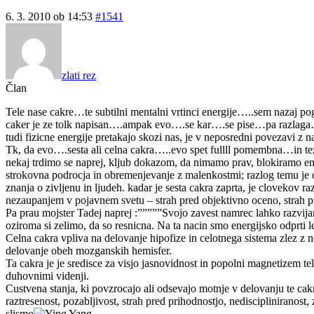
6. 3. 2010 ob 14:53
#1541
zlati rez
Član
Tele nase cakre…te subtilni mentalni vrtinci energije…..sem nazaj pogl
caker je ze tolk napisan….ampak evo….se kar….se pise…pa razlaga…..in
tudi fizicne energije pretakajo skozi nas, je v neposredni povezavi z 
Tk, da evo….sesta ali celna cakra…..evo spet fullll pomembna…in tez
nekaj trdimo se naprej, kljub dokazom, da nimamo prav, blokiramo ener
strokovna podrocja in obremenjevanje z malenkostmi; razlog temu je opi
znanja o zivljenu in ljudeh. kadar je sesta cakra zaprta, je clovekov 
nezaupanjem v pojavnem svetu – strah pred objektivno oceno, strah
Pa prau mojster Tadej naprej :”””””Svojo zavest namrec lahko razvija
oziroma si zelimo, da so resnicna. Na ta nacin smo energijsko odprti l
Celna cakra vpliva na delovanje hipofize in celotnega sistema zlez 
delovanje obeh mozganskih hemisfer.
Ta cakra je je sredisce za visjo jasnovidnost in popolni magnetizem te
duhovnimi videnji.
Custvena stanja, ki povzrocajo ali odsevajo motnje v delovanju te cakr
raztresenost, pozabljivost, strah pred prihodnostjo, nediscipliniranost
slismo