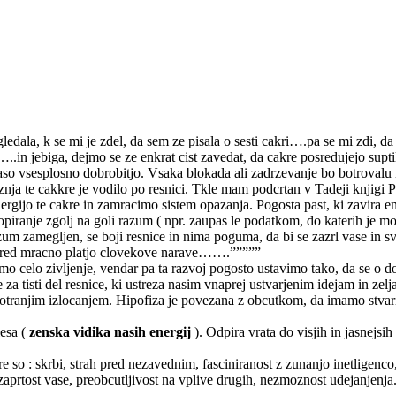
edala, k se mi je zdel, da sem ze pisala o sesti cakri….pa se mi zdi, da 
 jebiga, dejmo se ze enkrat cist zavedat, da cakre posredujejo suptil
naso vsesplosno dobrobitjo. Vsaka blokada ali zadrzevanje bo botrovalu n
nja te cakkre je vodilo po resnici. Tkle mam podcrtan v Tadeji knjigi 
gijo te cakre in zamracimo sistem opazanja. Pogosta past, ki zavira ener
ranje zgolj na goli razum ( npr. zaupas le podatkom, do katerih je moc 
razum zamegljen, se boji resnice in nima poguma, da bi se zazrl vase in s
 pred mracno platjo clovekove narave…….”””””
mo celo zivljenje, vendar pa ta razvoj pogosto ustavimo tako, da se o d
e za tisti del resnice, ki ustreza nasim vnaprej ustvarjenim idejam in 
z notranjim izlocanjem. Hipofiza je povezana z obcutkom, da imamo st
lesa (
zenska vidika nasih energij
). Odpira vrata do visjih in jasnejsi
e so : skrbi, strah pred nezavednim, fasciniranost z zunanjo inetligenco,
, zaprtost vase, preobcutljivost na vplive drugih, nezmoznost udejanjenja