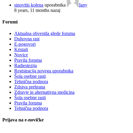
sinovitis kolena
uporabnika
Jany
8 years, 11 months nazaj
Forumi
Aktualna obvestila glede foruma
Duhovna rast
E-pogovori
Kristali
Novice
Pravila foruma
Radiestezija
Registracija novega uporabnika
Šola osebne rasti
Tehnična podpora
Zdrava prehrana
Zdravje in alternativna medicina
Šola osebne rasti
Pravila foruma
Tehnična podpora
Prijava na e-novičke