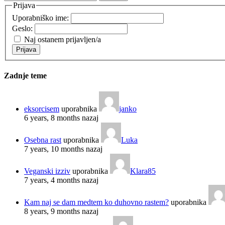
Prijava
Uporabniško ime:
Geslo:
Naj ostanem prijavljen/a
Prijava
Zadnje teme
eksorcisem
uporabnika
janko
6 years, 8 months nazaj
Osebna rast
uporabnika
Luka
7 years, 10 months nazaj
Veganski izziv
uporabnika
Klara85
7 years, 4 months nazaj
Kam naj se dam medtem ko duhovno rastem?
uporabnika
8 years, 9 months nazaj