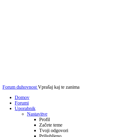
Forum duhovnost
Vprašaj kaj te zanima
Domov
Forumi
Uporabnik
Nastavitve
Profil
Začete teme
Tvoji odgovori
Priljubljeno