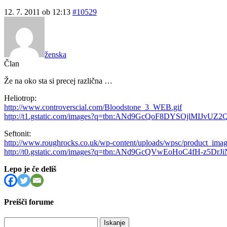
12. 7. 2011 ob 12:13
#10529
ženska
Član
Že na oko sta si precej različna …
Heliotrop:
http://www.controverscial.com/Bloodstone_3_WEB.gif
http://t1.gstatic.com/images?q=tbn:ANd9GcQoF8DYSOjlMIJvU
Seftonit:
http://www.roughrocks.co.uk/wp-content/uploads/wpsc/product_image
http://t0.gstatic.com/images?q=tbn:ANd9GcQVwEoHoC4fH-z
Lepo je če deliš
Preišči forume
Išči: