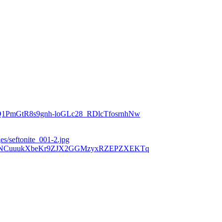
Z2Q1PmGtR8s9gnh-loGLc28_RDlcTfosrnhNw
s/seftonite_001-2.jpg
5DrJiNCuuukXbeKr9ZJX2GGMzyxRZEPZXEKTq