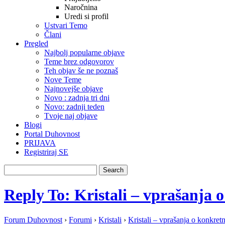
Naročnina
Uredi si profil
Ustvari Temo
Člani
Pregled
Najbolj popularne objave
Teme brez odgovorov
Teh objav še ne poznaš
Nove Teme
Najnovejše objave
Novo : zadnja tri dni
Novo: zadnji teden
Tvoje naj objave
Blogi
Portal Duhovnost
PRIJAVA
Registriraj SE
Reply To: Kristali – vprašanja 
Forum Duhovnost
›
Forumi
›
Kristali
›
Kristali – vprašanja o konkret