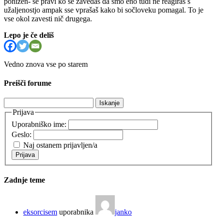
ponižen- se pravi ko se zavedaš da smo eno tudi ne reagiraš s
užaljenostjo ampak sse vprašaš kako bi sočloveku pomagal. To je
vse okol zavesti nič drugega.
Lepo je če deliš
Vedno znova vse po starem
Preišči forume
Išči:
Prijava
Uporabniško ime:
Geslo:
Naj ostanem prijavljen/a
Prijava
Zadnje teme
eksorcisem
uporabnika
janko