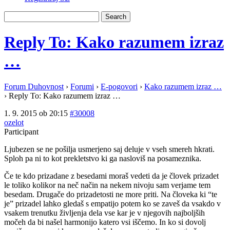
Reply To: Kako razumem izraz
…
Forum Duhovnost
›
Forumi
›
E-pogovori
›
Kako razumem izraz …
›
Reply To: Kako razumem izraz …
1. 9. 2015 ob 20:15
#30008
ozelot
Participant
Ljubezen se ne pošilja usmerjeno saj deluje v vseh smereh hkrati.
Sploh pa ni to kot prekletstvo ki ga nasloviš na posameznika.
Če te kdo prizadane z besedami moraš vedeti da je človek prizadet
le toliko kolikor na neč način na nekem nivoju sam verjame tem
besedam. Drugače do prizadetosti ne more priti. Na človeka ki “te
je” prizadel lahko gledaš s empatijo potem ko se zaveš da vsakdo v
vsakem trenutku življenja dela vse kar je v njegovih najboljših
močeh da bi našel harmonijo katero vsi iščemo. In ko si dovolj