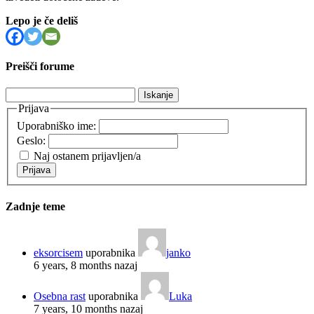
Lepo je če deliš
Preišči forume
Išči:
Prijava
Uporabniško ime:
Geslo:
Naj ostanem prijavljen/a
Prijava
Zadnje teme
eksorcisem
uporabnika
janko
6 years, 8 months nazaj
Osebna rast
uporabnika
Luka
7 years, 10 months nazaj