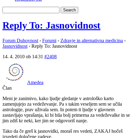
Reply To: Jasnovidnost
Forum Duhovnost
›
Forumi
›
Zdravje in alternativna medicina
›
Jasnovidnost
›
Reply To: Jasnovidnost
14. 4. 2010 ob 14:31
#2408
Amedea
Član
Meni je zanimivo, kako ljudje gledanje v astrološko karto
zamenjujejo za vedeževanje. Pa s takim veseljem sem se učila
astrologije, prav uživala sem. In potem ti ljudje v glavnem
zastavljajo vprašanja, ki bi bila bolj primerna za vedeževalke in se
jim zdiš kr neki, ker jim ne odgovoriš nanje.
Tako da če greš k jasnovidki, moraš res vedeti, ZAKAJ hočeš
izvedeti določene zadeve.