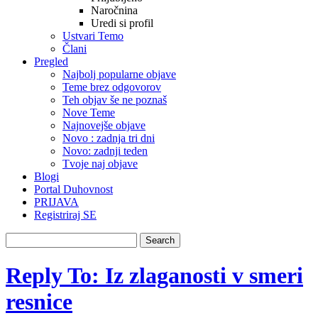
Naročnina
Uredi si profil
Ustvari Temo
Člani
Pregled
Najbolj popularne objave
Teme brez odgovorov
Teh objav še ne poznaš
Nove Teme
Najnovejše objave
Novo : zadnja tri dni
Novo: zadnji teden
Tvoje naj objave
Blogi
Portal Duhovnost
PRIJAVA
Registriraj SE
Reply To: Iz zlaganosti v smeri
resnice