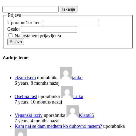
Išči:
Prijava
Uporabniško ime:
Geslo:
Naj ostanem prijavljen/a
Prijava
Zadnje teme
eksorcisem
uporabnika
janko
6 years, 8 months nazaj
Osebna rast
uporabnika
Luka
7 years, 10 months nazaj
Veganski izziv
uporabnika
Klara85
7 years, 4 months nazaj
Kam naj se dam medtem ko duhovno rastem?
uporabnika