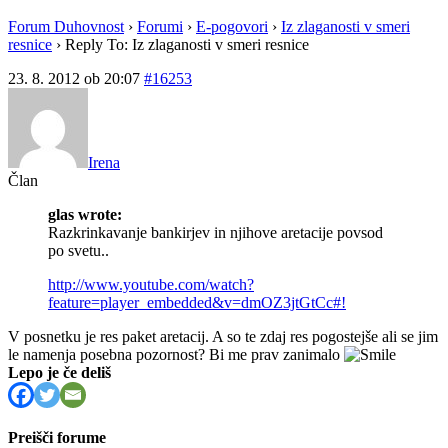
Forum Duhovnost
›
Forumi
›
E-pogovori
›
Iz zlaganosti v smeri
resnice
›
Reply To: Iz zlaganosti v smeri resnice
23. 8. 2012 ob 20:07
#16253
Irena
Član
glas wrote:
Razkrinkavanje bankirjev in njihove aretacije povsod
po svetu..
http://www.youtube.com/watch?
feature=player_embedded&v=dmOZ3jtGtCc#!
V posnetku je res paket aretacij. A so te zdaj res pogostejše ali se jim
le namenja posebna pozornost? Bi me prav zanimalo
Lepo je če deliš
Preišči forume