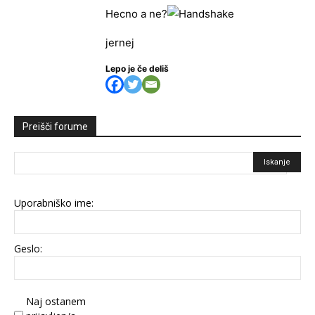
Hecno a ne?
jernej
Lepo je če deliš
Preišči forume
Uporabniško ime:
Geslo:
Naj ostanem