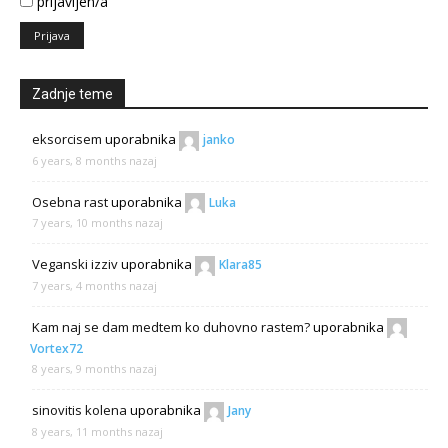
prijavljen/a
Prijava
Zadnje teme
eksorcisem
uporabnika
janko
6 years, 8 months nazaj
Osebna rast
uporabnika
Luka
7 years, 10 months nazaj
Veganski izziv
uporabnika
Klara85
7 years, 4 months nazaj
Kam naj se dam medtem ko duhovno rastem?
uporabnika
Vortex72
8 years, 9 months nazaj
sinovitis kolena
uporabnika
Jany
8 years, 11 months nazaj