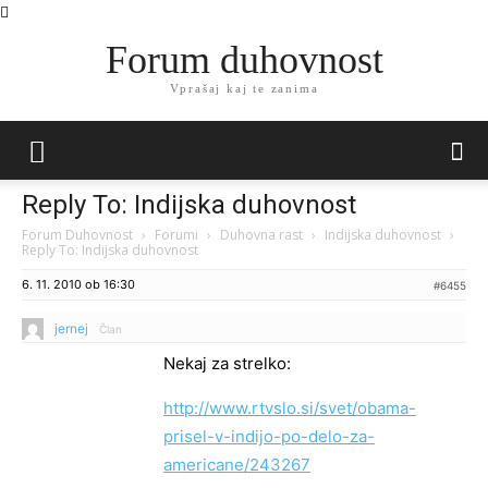
Forum duhovnost
Vprašaj kaj te zanima
Reply To: Indijska duhovnost
Forum Duhovnost
›
Forumi
›
Duhovna rast
›
Indijska duhovnost
›
Reply To: Indijska duhovnost
6. 11. 2010 ob 16:30
#6455
jernej
Član
Nekaj za strelko:
http://www.rtvslo.si/svet/obama-
prisel-v-indijo-po-delo-za-
americane/243267