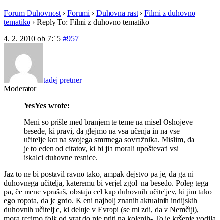
Forum Duhovnost
›
Forumi
›
Duhovna rast
›
Filmi z duhovno
tematiko
›
Reply To: Filmi z duhovno tematiko
4. 2. 2010 ob 7:15
#957
tadej pretner
Moderator
YesYes wrote:
Meni so prišle med branjem te teme na misel Oshojeve
besede, ki pravi, da glejmo na vsa učenja in na vse
učitelje kot na svojega smrtnega sovražnika. Mislim, da
je to eden od citatov, ki bi jih morali upoštevati vsi
iskalci duhovne resnice.
Jaz to ne bi postavil ravno tako, ampak dejstvo pa je, da ga ni
duhovnega učitelja, kateremu bi verjel zgolj na besedo. Poleg tega
pa, če mene vprašaš, obstaja cel kup duhovnih učiteljev, ki jim tako
ego ropota, da je grdo. K eni najbolj znanih aktualnih indijskih
duhovnih učiteljic, ki deluje v Evropi (se mi zdi, da v Nemčiji),
mora recimo folk od vrat do nje priti na kolenih- To je kršenje vodila