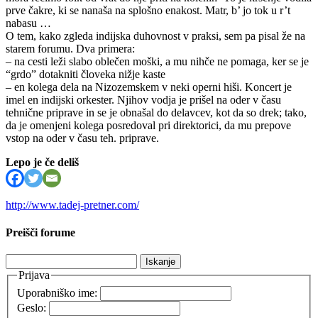
prve čakre, ki se nanaša na splošno enakost. Matr, b’ jo tok u r’t
nabasu …
O tem, kako zgleda indijska duhovnost v praksi, sem pa pisal že na
starem forumu. Dva primera:
– na cesti leži slabo oblečen moški, a mu nihče ne pomaga, ker se je
“grdo” dotakniti človeka nižje kaste
– en kolega dela na Nizozemskem v neki operni hiši. Koncert je
imel en indijski orkester. Njihov vodja je prišel na oder v času
tehnične priprave in se je obnašal do delavcev, kot da so drek; tako,
da je omenjeni kolega posredoval pri direktorici, da mu prepove
vstop na oder v času teh. priprave.
Lepo je če deliš
http://www.tadej-pretner.com/
Preišči forume
Išči:
Prijava
Uporabniško ime:
Geslo: