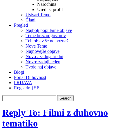
Naročnina
Uredi si profil
Ustvari Temo
Člani
Pregled
Najbolj popularne objave
Teme brez odgovorov
Teh objav še ne poznaš
Nove Teme
Najnovejše objave
Novo : zadnja tri dni
Novo: zadnji teden
Tvoje naj objave
Blogi
Portal Duhovnost
PRIJAVA
Registriraj SE
Reply To: Filmi z duhovno
tematiko