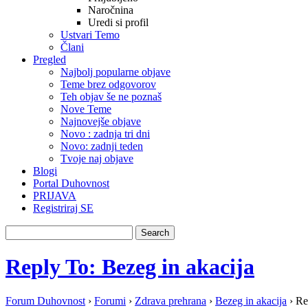
Naročnina
Uredi si profil
Ustvari Temo
Člani
Pregled
Najbolj popularne objave
Teme brez odgovorov
Teh objav še ne poznaš
Nove Teme
Najnovejše objave
Novo : zadnja tri dni
Novo: zadnji teden
Tvoje naj objave
Blogi
Portal Duhovnost
PRIJAVA
Registriraj SE
Reply To: Bezeg in akacija
Forum Duhovnost
›
Forumi
›
Zdrava prehrana
›
Bezeg in akacija
›
Re