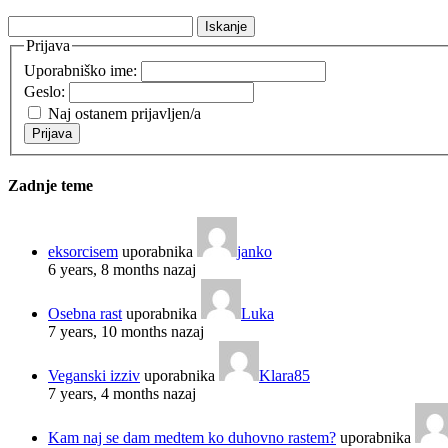
Išči:
Prijava
Uporabniško ime:
Geslo:
Naj ostanem prijavljen/a
Prijava
Zadnje teme
eksorcisem
uporabnika
janko
6 years, 8 months nazaj
Osebna rast
uporabnika
Luka
7 years, 10 months nazaj
Veganski izziv
uporabnika
Klara85
7 years, 4 months nazaj
Kam naj se dam medtem ko duhovno rastem?
uporabnika