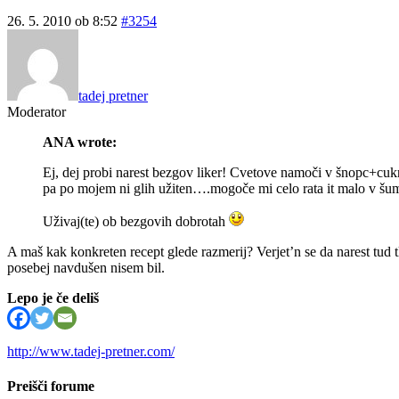
26. 5. 2010 ob 8:52
#3254
tadej pretner
Moderator
ANA wrote:
Ej, dej probi narest bezgov liker! Cvetove namoči v šnopc+cuk
pa po mojem ni glih užiten….mogoče mi celo rata it malo v š
Uživaj(te) ob bezgovih dobrotah
A maš kak konkreten recept glede razmerij? Verjet’n se da narest tud t
posebej navdušen nisem bil.
Lepo je če deliš
http://www.tadej-pretner.com/
Preišči forume