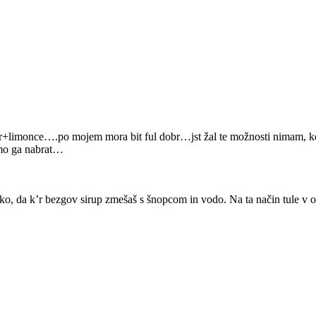
r+limonce….po mojem mora bit ful dobr…jst žal te možnosti nimam, ker 
umo ga nabrat…
ko, da k’r bezgov sirup zmešaš s šnopcom in vodo. Na ta način tule v oko