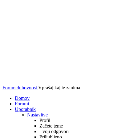
Forum duhovnost
Vprašaj kaj te zanima
Domov
Forumi
Uporabnik
Nastavitve
Profil
Začete teme
Tvoji odgovori
Priljubljeno