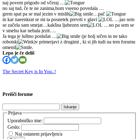
naj povem prigodo od včeraj …
no saj tud, če te ne zanima,bom vseeno povedala …
grem spat pa se mal jezim v mislih
…pač
in kar naeenkrat se mi ta posnetek prevrti v glavi
…jao sem
se začela sam smejat…kakšna ljubezen sem
…no pa sem se
v smehu kar nehala jezit….
Ja tega je luštno poslušat …
(je bolj srčen in ne tako
robotski
)v primerjavi z drugimi , ki si jih tudi na tem forumu
omenil
.
Lepo je če deliš
The Secret Key is In You..!
Preišči forume
Išči:
Prijava
Uporabniško ime:
Geslo:
Naj ostanem prijavljen/a