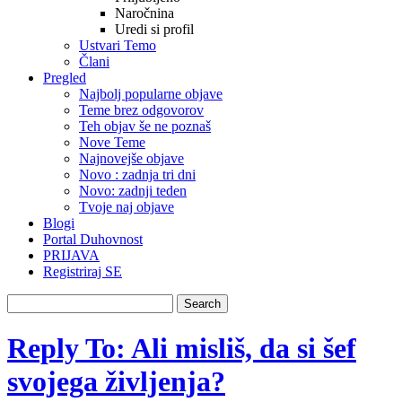
Naročnina
Uredi si profil
Ustvari Temo
Člani
Pregled
Najbolj popularne objave
Teme brez odgovorov
Teh objav še ne poznaš
Nove Teme
Najnovejše objave
Novo : zadnja tri dni
Novo: zadnji teden
Tvoje naj objave
Blogi
Portal Duhovnost
PRIJAVA
Registriraj SE
Reply To: Ali misliš, da si šef
svojega življenja?