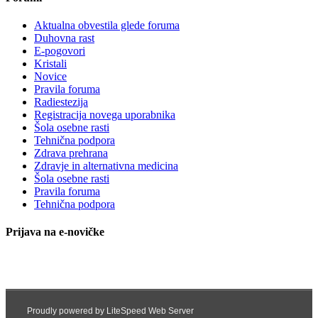
Aktualna obvestila glede foruma
Duhovna rast
E-pogovori
Kristali
Novice
Pravila foruma
Radiestezija
Registracija novega uporabnika
Šola osebne rasti
Tehnična podpora
Zdrava prehrana
Zdravje in alternativna medicina
Šola osebne rasti
Pravila foruma
Tehnična podpora
Prijava na e-novičke