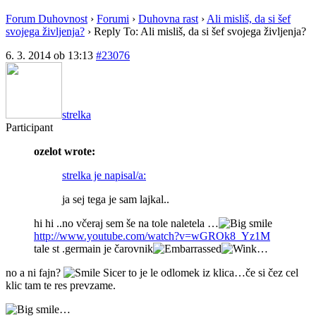
Forum Duhovnost
›
Forumi
›
Duhovna rast
›
Ali misliš, da si šef
svojega življenja?
›
Reply To: Ali misliš, da si šef svojega življenja?
6. 3. 2014 ob 13:13
#23076
strelka
Participant
ozelot wrote:
strelka je napisal/a:
ja sej tega je sam lajkal..
hi hi ..no včeraj sem še na tole naletela …
http://www.youtube.com/watch?v=wGROk8_Yz1M
tale st .germain je čarovnik
…
no a ni fajn?
Sicer to je le odlomek iz klica…če si čez cel
klic tam te res prevzame.
…