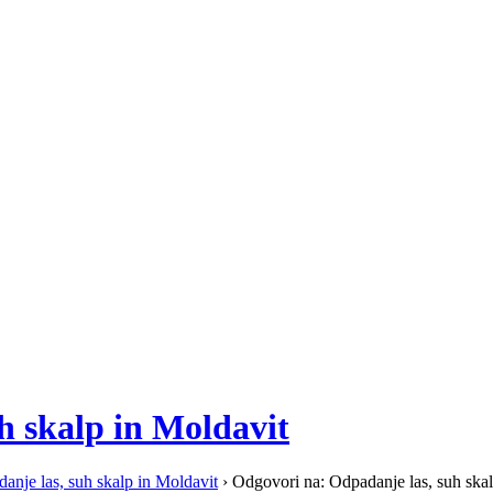
h skalp in Moldavit
anje las, suh skalp in Moldavit
›
Odgovori na: Odpadanje las, suh skal