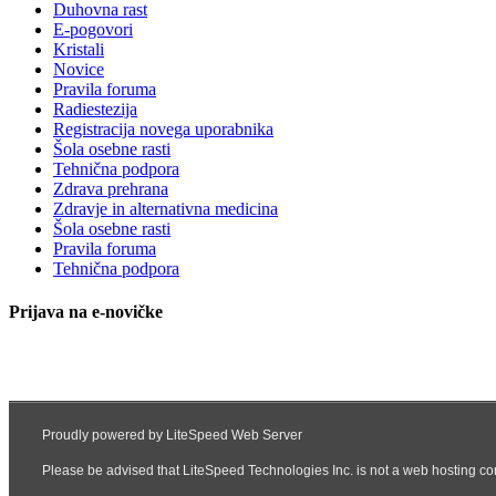
Duhovna rast
E-pogovori
Kristali
Novice
Pravila foruma
Radiestezija
Registracija novega uporabnika
Šola osebne rasti
Tehnična podpora
Zdrava prehrana
Zdravje in alternativna medicina
Šola osebne rasti
Pravila foruma
Tehnična podpora
Prijava na e-novičke