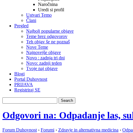
Naročnina
Uredi si profil
Ustvari Temo
Člani
Pregled
Najbolj popularne objave
Teme brez odgovorov
Teh objav še ne poznaš
Nove Teme
Najnovejše objave
Novo : zadnja tri dni
Novo: zadnji teden
Tvoje naj objave
Blogi
Portal Duhovnost
PRIJAVA
Registriraj SE
Odgovori na: Odpadanje las, su
Forum Duhovnost
›
Forumi
›
Zdravje in alternativna medicina
›
Odpad