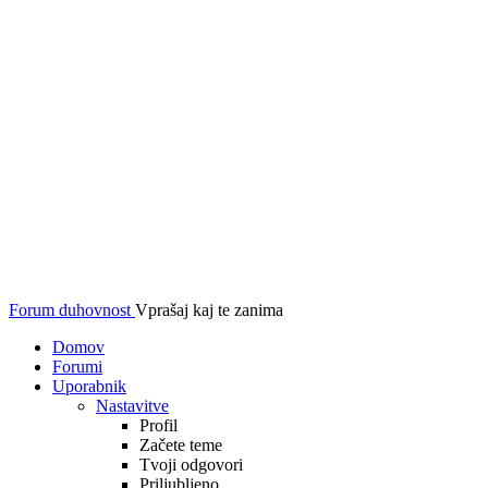
Forum duhovnost
Vprašaj kaj te zanima
Domov
Forumi
Uporabnik
Nastavitve
Profil
Začete teme
Tvoji odgovori
Priljubljeno