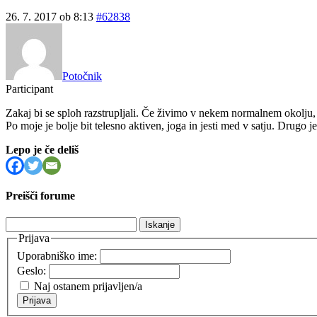
26. 7. 2017 ob 8:13
#62838
Potočnik
Participant
Zakaj bi se sploh razstrupljali. Če živimo v nekem normalnem okolju, 
Po moje je bolje bit telesno aktiven, joga in jesti med v satju. Drugo 
Lepo je če deliš
Preišči forume
Išči:
Prijava
Uporabniško ime:
Geslo:
Naj ostanem prijavljen/a
Prijava