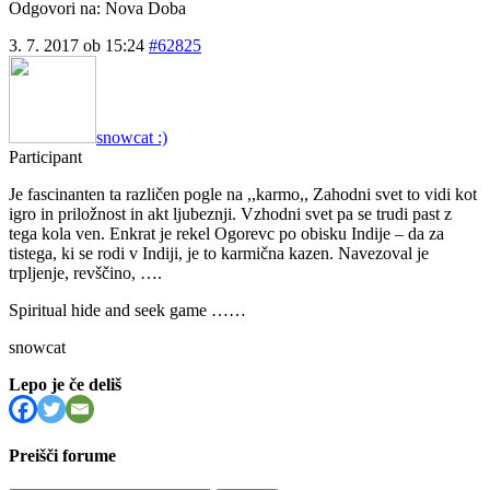
Odgovori na: Nova Doba
3. 7. 2017 ob 15:24
#62825
snowcat :)
Participant
Je fascinanten ta različen pogle na ,,karmo,, Zahodni svet to vidi kot
igro in priložnost in akt ljubeznji. Vzhodni svet pa se trudi past z
tega kola ven. Enkrat je rekel Ogorevc po obisku Indije – da za
tistega, ki se rodi v Indiji, je to karmična kazen. Navezoval je
trpljenje, revščino, ….
Spiritual hide and seek game ……
snowcat
Lepo je če deliš
Preišči forume