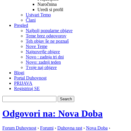
Naročnina
Uredi si profil
Ustvari Temo
Člani
Pregled
Najbolj popularne objave
Teme brez odgovorov
Teh objav še ne poznaš
Nove Teme
Najnovejše objave
Novo : zadnja tri dni
Novo: zadnji teden
Tvoje naj objave
Blogi
Portal Duhovnost
PRIJAVA
Registriraj SE
Odgovori na: Nova Doba
Forum Duhovnost
›
Forumi
›
Duhovna rast
›
Nova Doba
›