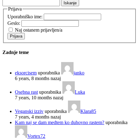
Išči:
Prijava
Uporabniško ime:
Geslo:
Naj ostanem prijavljen/a
Prijava
Zadnje teme
eksorcisem
uporabnika
janko
6 years, 8 months nazaj
Osebna rast
uporabnika
Luka
7 years, 10 months nazaj
Veganski izziv
uporabnika
Klara85
7 years, 4 months nazaj
Kam naj se dam medtem ko duhovno rastem?
uporabnika
Vortex72