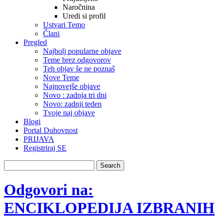
Naročnina
Uredi si profil
Ustvari Temo
Člani
Pregled
Najbolj popularne objave
Teme brez odgovorov
Teh objav še ne poznaš
Nove Teme
Najnovejše objave
Novo : zadnja tri dni
Novo: zadnji teden
Tvoje naj objave
Blogi
Portal Duhovnost
PRIJAVA
Registriraj SE
Odgovori na:
ENCIKLOPEDIJA IZBRANIH