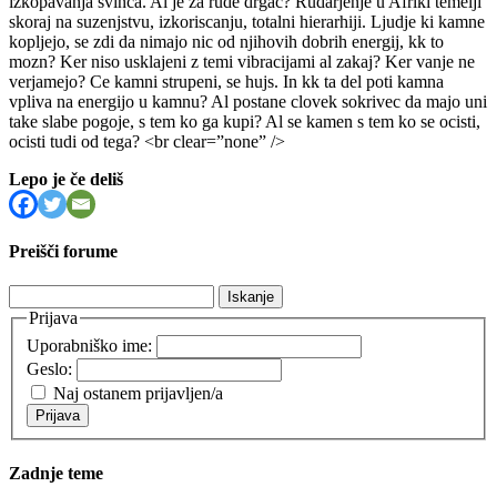
izkopavanja svinca. Al je za rude drgac? Rudarjenje u Afriki temelji
skoraj na suzenjstvu, izkoriscanju, totalni hierarhiji. Ljudje ki kamne
kopljejo, se zdi da nimajo nic od njihovih dobrih energij, kk to
mozn? Ker niso usklajeni z temi vibracijami al zakaj? Ker vanje ne
verjamejo? Ce kamni strupeni, se hujs. In kk ta del poti kamna
vpliva na energijo u kamnu? Al postane clovek sokrivec da majo uni
take slabe pogoje, s tem ko ga kupi? Al se kamen s tem ko se ocisti,
ocisti tudi od tega? <br clear=”none” />
Lepo je če deliš
Preišči forume
Išči:
Prijava
Uporabniško ime:
Geslo:
Naj ostanem prijavljen/a
Prijava
Zadnje teme