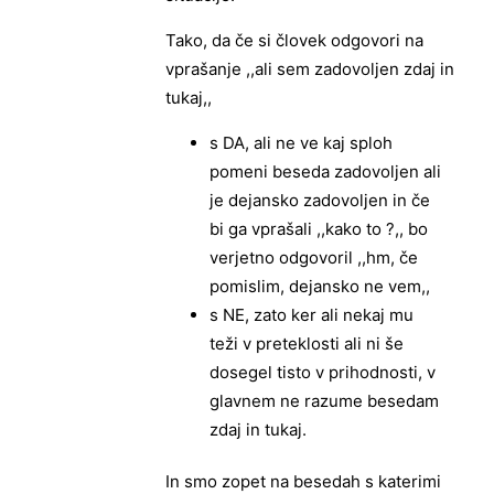
Tako, da če si človek odgovori na
vprašanje ,,ali sem zadovoljen zdaj in
tukaj,,
s DA, ali ne ve kaj sploh
pomeni beseda zadovoljen ali
je dejansko zadovoljen in če
bi ga vprašali ,,kako to ?,, bo
verjetno odgovoril ,,hm, če
pomislim, dejansko ne vem,,
s NE, zato ker ali nekaj mu
teži v preteklosti ali ni še
dosegel tisto v prihodnosti, v
glavnem ne razume besedam
zdaj in tukaj.
In smo zopet na besedah s katerimi