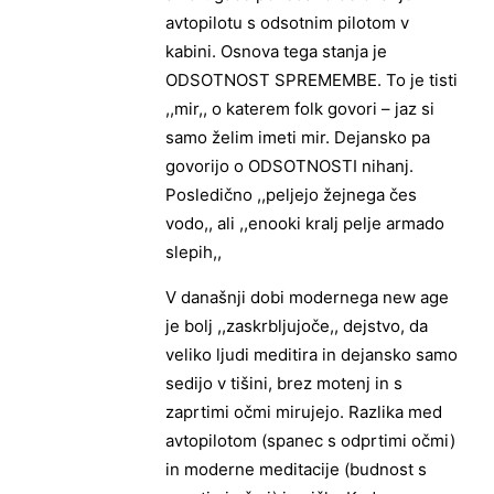
avtopilotu s odsotnim pilotom v
kabini. Osnova tega stanja je
ODSOTNOST SPREMEMBE. To je tisti
,,mir,, o katerem folk govori – jaz si
samo želim imeti mir. Dejansko pa
govorijo o ODSOTNOSTI nihanj.
Posledično ,,peljejo žejnega čes
vodo,, ali ,,enooki kralj pelje armado
slepih,,
V današnji dobi modernega new age
je bolj ,,zaskrbljujoče,, dejstvo, da
veliko ljudi meditira in dejansko samo
sedijo v tišini, brez motenj in s
zaprtimi očmi mirujejo. Razlika med
avtopilotom (spanec s odprtimi očmi)
in moderne meditacije (budnost s