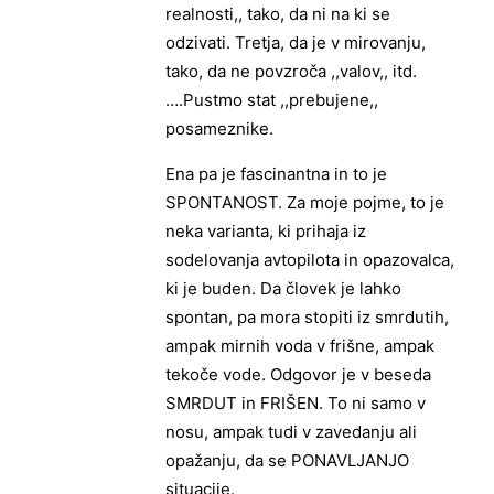
realnosti,, tako, da ni na ki se
odzivati. Tretja, da je v mirovanju,
tako, da ne povzroča ,,valov,, itd.
….Pustmo stat ,,prebujene,,
posameznike.
Ena pa je fascinantna in to je
SPONTANOST. Za moje pojme, to je
neka varianta, ki prihaja iz
sodelovanja avtopilota in opazovalca,
ki je buden. Da človek je lahko
spontan, pa mora stopiti iz smrdutih,
ampak mirnih voda v frišne, ampak
tekoče vode. Odgovor je v beseda
SMRDUT in FRIŠEN. To ni samo v
nosu, ampak tudi v zavedanju ali
opažanju, da se PONAVLJANJO
situacije.