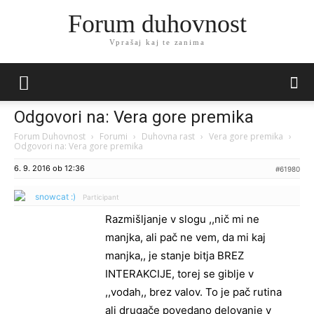
Forum duhovnost
Vprašaj kaj te zanima
Odgovori na: Vera gore premika
Forum Duhovnost
›
Forumi
›
Duhovna rast
›
Vera gore premika
›
Odgovori na: Vera gore premika
6. 9. 2016 ob 12:36
#61980
snowcat :)
Participant
Razmišljanje v slogu ,,nič mi ne
manjka, ali pač ne vem, da mi kaj
manjka,, je stanje bitja BREZ
INTERAKCIJE, torej se giblje v
,,vodah,, brez valov. To je pač rutina
ali drugače povedano delovanje v