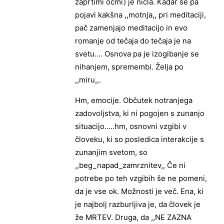
zaprtimi očmi) je ničla. Kadar se pa
pojavi kakšna ,,motnja,, pri meditaciji,
pač zamenjajo meditacijo in evo
romanje od tečaja do tečaja je na
svetu…. Osnova pa je izogibanje se
nihanjem, spremembi. Želja po
,,miru,,.
Hm, emocije. Občutek notranjega
zadovoljstva, ki ni pogojen s zunanjo
situacijo…..hm, osnovni vzgibi v
človeku, ki so posledica interakcije s
zunanjim svetom, so
,,beg_napad_zamrznitev,, Če ni
potrebe po teh vzgibih še ne pomeni,
da je vse ok. Možnosti je več. Ena, ki
je najbolj razburljiva je, da človek je
že MRTEV. Druga, da ,,NE ZAZNA