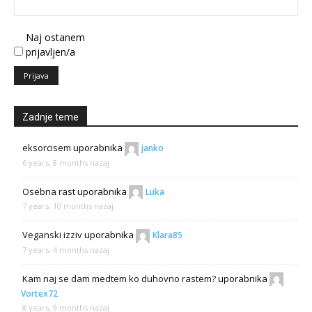
Naj ostanem
prijavljen/a
Prijava
Zadnje teme
eksorcisem
uporabnika
janko
6 years, 8 months nazaj
Osebna rast
uporabnika
Luka
7 years, 10 months nazaj
Veganski izziv
uporabnika
Klara85
7 years, 4 months nazaj
Kam naj se dam medtem ko duhovno rastem?
uporabnika
Vortex72
8 years, 9 months nazaj