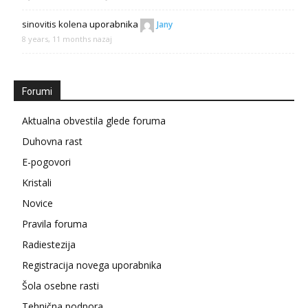
sinovitis kolena
uporabnika
Jany
8 years, 11 months nazaj
Forumi
Aktualna obvestila glede foruma
Duhovna rast
E-pogovori
Kristali
Novice
Pravila foruma
Radiestezija
Registracija novega uporabnika
Šola osebne rasti
Tehnična podpora