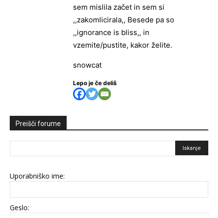
sem mislila začet in sem si
,,zakomlicirala,, Besede pa so
,,ignorance is bliss,, in
vzemite/pustite, kakor želite.
snowcat
Lepo je če deliš
Preišči forume
Uporabniško ime:
Geslo: