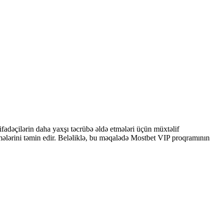
fadəçilərin daha yaxşı təcrübə əldə etmələri üçün müxtəlif
ələrini təmin edir. Beləliklə, bu məqalədə Mostbet VIP proqramının