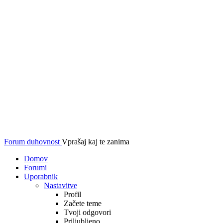
Forum duhovnost
Vprašaj kaj te zanima
Domov
Forumi
Uporabnik
Nastavitve
Profil
Začete teme
Tvoji odgovori
Priljubljeno