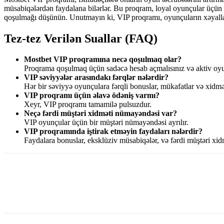
müsabiqələrdən faydalana bilərlər. Bu proqram, loyal oyunçular üçün y
qoşulmağı düşünün. Unutmayın ki, VIP proqramı, oyunçuların xəyalla
Tez-tez Verilən Suallar (FAQ)
Mostbet VIP proqramına necə qoşulmaq olar?
Proqrama qoşulmaq üçün sadəcə hesab açmalısınız və aktiv oyu
VIP səviyyələr arasındakı fərqlər nələrdir?
Hər bir səviyyə oyunçulara fərqli bonuslar, mükafatlar və xidmət
VIP proqramı üçün əlavə ödəniş varmı?
Xeyr, VIP proqramı tamamilə pulsuzdur.
Neçə fərdi müştəri xidməti nümayəndəsi var?
VIP oyunçular üçün bir müştəri nümayəndəsi ayrılır.
VIP proqramında iştirak etməyin faydaları nələrdir?
Faydalara bonuslar, eksklüziv müsabiqələr, və fərdi müştəri xidm