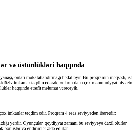
ər və üstünlükləri haqqında
anaşı, onları mükafatlandırmağı hədəfləyir. Bu proqramın məqsədi, isti
sklüziv imkanlar təqdim edərək, onların daha çox məmnuniyyət hiss etm
nlüklər haqqında ətraflı məlumat verəcəyik.
çox imkanlar təqdim edir. Proqram 4 əsas səviyyədən ibarətdir:
atdığı yerdir. Oyunçular, qeydiyyat zamanı bu səviyyəyə daxil olurlar.
 bonuslar və endirimlər əldə edirlər.