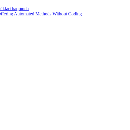
lükləri haqqında
Offering Automated Methods Without Coding