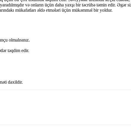
aradılmışdır və onların üçün daha yaxşı bir təcrübə təmin edir. Əgər si
rındakı mükafatları əldə etmələri üçün mükəmməl bir yoldur.
nçu olmalısınız.
lər təqdim edir.
əti daxildir.